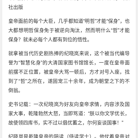
社出版
皇帝面前的每个大臣，几乎都知道“明哲”才能“保身”，也
大都想明哲保身免于被逆向淘汰，然而明什么“哲”才能
保身？就未必每个人都有到位的悟性。
就拿被当代历史剧热捧的纪晓岚来说，这个被当代编导
誉为“智慧化身”的大清国家图书馆馆长，一度在皇帝面
前摆不正位置，被皇帝大骂一顿后，方才对号入座，找
到了“哲”之所在，遂固宠三十余年，成为朝堂之下的不
倒翁。
史书记载：一次纪晓岚为好友向皇帝求情，内容涉及国
家大事，乾隆勃然大怒，当即骂道：“朕以你文学优长，
故使领四库书，实不过以倡优蓄之，尔何妄谈国事！”
纪晓岚是乾隆皇帝的陪读（侍读学士）。他仗着皇帝对