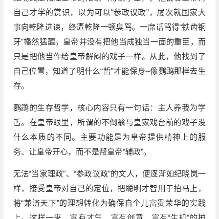
自己才学的赏识，以为可以“参政议政”，屡次就国家大
事向乾隆进谏，终遭乾隆一顿臭骂。一席话骂得“铁齿铜
牙”幡然猛醒。皇帝并没有把他当成独当一面的重臣，而
只是把他当作给皇帝解闷的戏子一样。从此，他找到了
自己位置，知道了明什么“哲”才能保身--像鹦鹉那样去生
存。
鹦鹉的生存哲学，核心内容只有一句话：主人养我为学
舌。在皇帝眼里，所谓的不倒翁与皇家戏台前的戏子没
什么本质的不同。主要功能是为皇帝提供精神上的服
务、让皇帝开心，而不是帮皇帝“辅政”。
无法“当家理政”、“参政议政”的文人，便逐渐如纪晓岚一
样，接受皇帝对自己的定位，把聪明才智用于拍马上，
将“兼济天下”的理想转化为确保自个儿富贵荣华的实践
上。这样一来，富有才气、富有创意、富有“生机”的拍