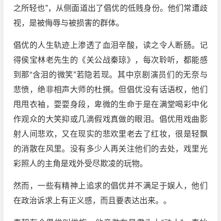
之所轻也”，从侧面道出了倡优的低贱身份。他们常遭歧
视，是被侮辱与被损害的群体。
倡优的人生轨迹上渗透了血泪辛酸，读之令人断肠。记
得侯宝林老先生的《关公战秦琼》，每次聆听，都能感
到那“含泪的微笑”若隐若现。其中京剧演员们的无奈与
悲愤，绝非相声大师的杜撰。但倡优没有话语权，他们
甩甩衣袖，耍耍身段，卑微的生命于是在满堂喝彩中化
作观众的大笑抑或几滴假戏真做的眼泪。倡优用戏曲影
射人间悲欢，又在现实的悲欢里老去了红妆，很是轻飘
的消散在风里。没有多少人再关注他们的去处，戏里光
彩照人的主角是戏外受尽欺凌的玩物。
然而，一些有精神上追求的倡优并不满足于娱人，他们
在政治诉求上有正义感，而且要表达出来。。