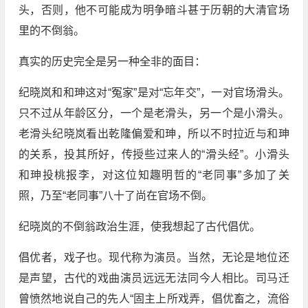
头，否则，他不可能成为明争暗斗甚于历朝的大清官场
里的不倒翁。
真实的历史完全是另一种全非的面目：
纪晓岚和和珅这对“冤家”是对“忘年交”，一对官场滑头。
只不过从年龄区分，一个是老滑头，另一个是小滑头。
老滑头纪晓岚看出乾隆偏爱和珅，所以不时拉近与和珅
的关系，投其所好，传授些过来人的“滑头经”。小滑头
和珅投桃报李，对这位知趣明哲的“老同事”多加了关
照，乃至“老同事”八十了尚在官场不倒。
纪晓岚的不倒翁政治生涯，使我想起了古代倡优。
倡优者，戏子也。现代称为演员。当然，无论是地位还
是声望，古代的戏曲演员远远无法同今人相比。司马迁
曾愤然地说自己的先人“固主上所戏弄，倡优畜之，流俗