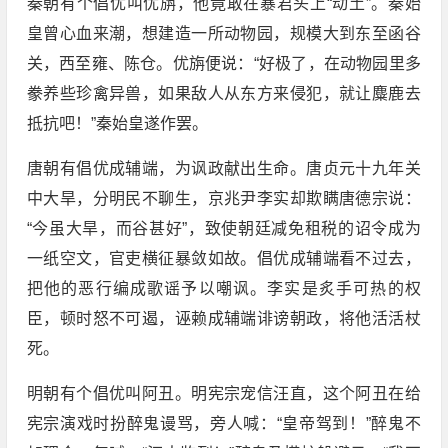
秦朝有个倡优叫优旃，他竟敢在暴君头上“动土”。秦始
皇曾心血来潮，想建造一所动物园，规模大到东至函谷
关，西至雍、陈仓。优旃便说：“好极了，在动物园里多
豢养些珍禽异兽，如果敌人从东方来侵犯，就让麋鹿去
抵抗吧！”秦始皇遂作罢。
唐朝有倡优成辅端，为讽政献出生命。唐贞元十九年关
中大旱，分明民不聊生，京兆尹李实却欺瞒唐德宗说：
“今虽大旱，而谷甚好”，致使朝廷减免租税的诏令成为
一纸空文，官吏横征暴敛如故。倡优成辅端看不过去，
把他的恶行编成歌谣予以嘲讽。李实是炙手可热的权
臣，顿时怒不可遏，诬赖成辅端诽谤朝政，将他活活杖
死。
明朝有个倡优叫阿丑。明宪宗宠信汪直，这个阿丑在给
宪宗演戏时扮醉鬼谩骂，旁人喊：“皇帝驾到！”醉鬼不