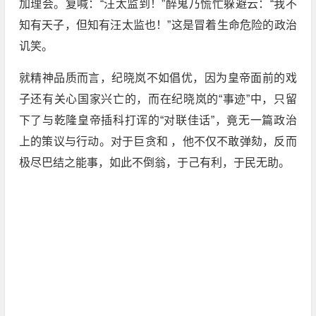
加理会。复喊：“汪太监到！”醉鬼乃慌忙躲避云：“我不
知有天子，但知有汪太监也！”这是冒着生命危险的政治
讥笑。
就精神品质而言，纪晓岚不如倡优，因为皇帝面前的戏
子还有关心国家兴亡的，而在纪晓岚的“事迹”中，只留
下了与乾隆皇帝插科打诨的“对联佳话”，竟无一篇政治
上的策议与行动。对于巨贪和 ，他不仅不敢弹劾，反而
极尽巴结之能事，如此不倒翁，于己有利，于民无助。