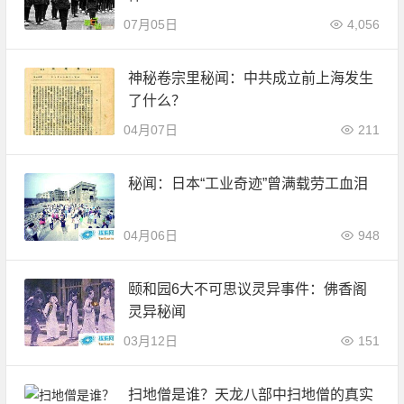
07月05日
4,056
神秘卷宗里秘闻：中共成立前上海发生
了什么？
04月07日
211
秘闻：日本“工业奇迹”曾满载劳工血泪
04月06日
948
颐和园6大不可思议灵异事件：佛香阁
灵异秘闻
03月12日
151
扫地僧是谁？天龙八部中扫地僧的真实