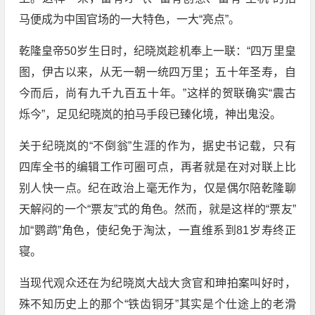
马便成为中国官场的一大特色，一大“亮点”。
乾隆皇帝50岁生日时，纪晓岚趁机奉上一联：“四万里皇
图，伊古以来，从无一朝一统四万里；五十年圣寿，自
今而后，尚有九千九百五十年。”这样的贺联确实“震古
烁今”，足见纪晓岚的拍马手段已臻化境，神出鬼没。
关于纪晓岚的“不倒翁”生涯的作为，据史书记载，只有
四库全书的编辑工作可圈可点，再者就是在对对联上比
别人快一点。纪在政治上毫无作为，仅是偶尔陪乾隆聊
天解闷的一个“票友”式的角色。然而，就是这样的“票友”
加“鹦鹉”角色，使纪免于淘汰，一直维系到81岁寿终正
寝。
当现代观众还在为纪晓岚大战大贪官和珅拍案叫好时，
殊不知历史上的那个“铁齿铜牙”其实是个仕途上的老滑