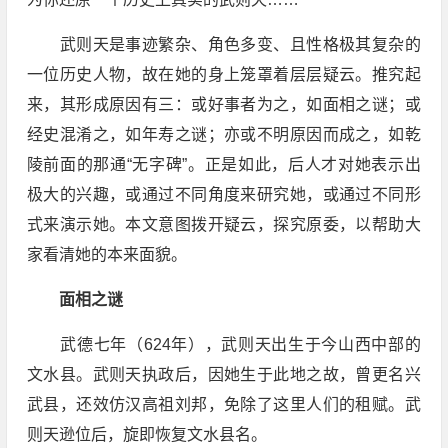
武则天是事迹繁杂、角色多变、且性格极其复杂的
一位历史人物，故在她的身上笼罩着层层疑云。推究起
来，其形成原因有三：或好事者为之，如面相之谜；或
经史混淆之，如年寿之谜；亦或不明原因而成之，如乾
陵前面的那通“无字碑”。正是如此，后人才对她表示出
极大的兴趣，或通过不同角度来研究她，或通过不同形
式来演示她。本文意图拨开疑云，探究原委，以帮助大
家看清她的本来面貌。
面相之谜
武德七年（624年），武则天出生于今山西中部的
文水县。武则天执政后，因她生于此地之故，曾更名兴
武县，还效仿汉高祖刘邦，免除了这里人们的租赋。武
则天逊位后，旋即恢复文水县名。