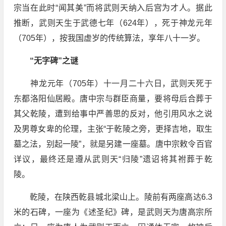
宗当在此时“闻其美”而将武则天纳入后宫为才人。据此
推断，武则天生于武德七年（624年），死于神龙元年
（705年），按我国虚岁的传统算法，享年八十一岁。
“无字碑”之谜
神龙元年（705年）十一月二十六日，武则天死于
东都洛阳仙居殿。唐中宗与群臣商量，要将母后合葬于
其父乾陵，遭到给事中严善思的反对，他引用风水之说
及男尊女卑的伦理，主张“于乾陵之旁，更择吉地，取生
墓之法，别起一陵”，就是另建一座墓。唐中宗敕令百官
详议，最终还是遵从武则天“归陵”遗诏将其祔葬于乾
陵。
乾陵，在陕西乾县城北梁山上。陵前有两座高达6.3
米的石碑，一座为《述圣纪》碑，是武则天为唐高宗所