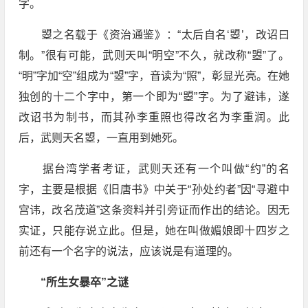
字。
曌之名载于《资治通鉴》：“太后自名‘曌’，改诏曰
制。”很有可能，武则天叫“明空”不久，就改称“曌”了。
“明”字加“空”组成为“曌”字，音读为“照”，彰显光亮。在她
独创的十二个字中，第一个即为“曌”字。为了避讳，遂
改诏书为制书，而其孙李重照也得改名为李重润。此
后，武则天名曌，一直用到她死。
据台湾学者考证，武则天还有一个叫做“约”的名
字，主要是根据《旧唐书》中关于“孙处约者”因“寻避中
宫讳，改名茂道”这条资料并引旁证而作出的结论。因无
实证，只能存说立此。但是，她在叫做媚娘即十四岁之
前还有一个名字的说法，应该说是有道理的。
“所生女暴卒”之谜