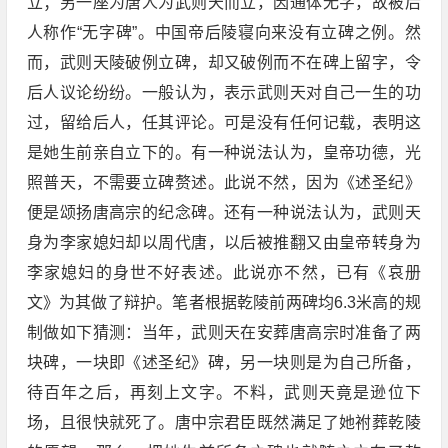
立；另一座为唐人为武则天而立，因通体无字，故被后
人称作“无字碑”。中国帝后陵寝向来没有立碑之例。然
而，武则天陵破例立碑，却又破例而不在碑上留字，令
后人议论纷纷。一般认为，表示武则天对自己一生的功
过，留给后人，任其评论。可是没有任何记载，表明这
是她生前亲自立下的。有一种说法认为，皇帝功德，光
照普天，不需要立碑赘述。此说不然，因为《述圣纪》
便是颂扬唐高宗的纪念碑。还有一种说法认为，武则天
身为李家媳妇却以周代唐，以后被推翻又由皇帝转身为
李家媳妇的身世不好表述。此说亦不然，已有《哀册
文》为其做了辩护。笔者根据乾陵前两碑均6.3米高的规
制做如下猜测：当年，武则天在安葬唐高宗时准备了两
块碑，一块即《述圣纪》碑，另一块则是为自己所备，
待百年之后，再刻上文字。不料，武则天竟是逊位下
场，且很快就死了。唐中宗君臣既然满足了她祔葬乾陵