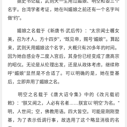
据史书记载，武则天一生用过媚娘、明空和曌三个
名字。台湾学者考证，她在叫媚娘之前还有一个名字叫
做“约”。
媚娘之名载于《新唐书·武后传》：“太宗闻士彠女
美，召为才人，方十四岁”，“既见帝，赐号‘媚娘’”。算起
来，武则天用媚娘这个名字，大概只有20多年的时间。
因为她自感业寺二度入宫后，其身份已经变成了唐高宗
的昭仪。无论是从伦理出发，还是从政体考虑，继续称
呼“媚娘”显然是不合适了。可以明确的是，她在登基
后，立即弃用了媚娘之名。
明空之名载于《唐大诏令集》中的《改元载初
敕》：“朕又闻之，人必有名者……朕宜以‘明空’为名。”
明，人世间；空，佛教用语。四大皆空。可能是刚刚登
基，为了表示低调行事，故选用了这个略显消极的名