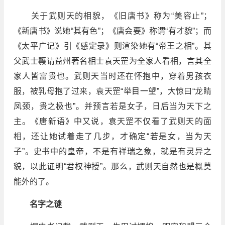
关于武则天的相貌，《旧唐书》称为“美容止”；
《新唐书》说她“其有色”；《唐会要》称谓“有才貌”；而
《太平广记》引《感定录》则渲染她有“帝王之相”。其
父武士彠请益州著名相士袁天罡为全家人看相，言其全
家人皆富贵也。武则天当时还在怀抱中，穿着男孩衣
服，被乳母抱了过来，袁天罡“举目一望”，大惊曰“龙睛
凤颈，贵之极也”。并预言若是女子，日后当为天下之
主。《唐新语》中又说，袁天罡不仅看了武则天的面
相，还让她试着走了几步，才确定“若是女，当为天
子”。史书中的皇帝，不是有祥瑞之象，就是有灵异之
貌，以此证明“君权神授”。那么，武则天自然也是概莫
能外的了。
名字之谜