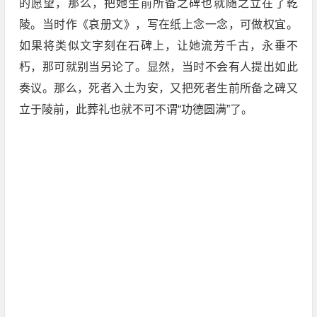
的愿望，那么，把她生前所备之碑也就随之立在了乾
陵。当时作《哀册文》，写在纸上念一念，可做权宜。
如果将类似文字刻在石碑上，让她流芳千古，永垂不
朽，那可就别当另论了。显然，当时不会有人提出如此
奏议。那么，死者入土为安，又把死者生前所备之碑又
立于陵前，此葬礼也就不可不谓“功德圆满”了。