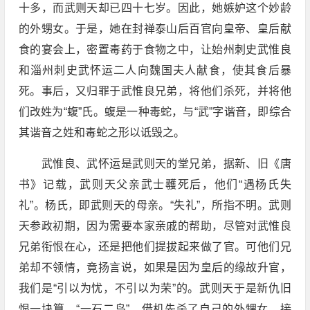
十多，而武则天却已四十七岁。因此，她嫉妒这个妙龄
的外甥女。于是，她在封禅泰山后百官向皇帝、皇后献
食的宴会上，密置毒药于食物之中，让始州刺史武惟良
和淄州刺史武怀运二人向魏国夫人献食，使其食后暴
死。事后，又归罪于武惟良兄弟，将他们杀死，并将他
们改姓为“蝮”氏。蝮是一种毒蛇，与“武”字谐音，即综合
其谐音之姓和毒蛇之形以诋毁之。
武惟良、武怀运是武则天的堂兄弟，据新、旧《唐
书》记载，武则天父亲武士彠死后，他们“遇杨氏失
礼”。杨氏，即武则天的母亲。“失礼”，所指不明。武则
天参政初期，因为需要本家亲戚的帮助，尽管对武惟良
兄弟衔恨在心，还是把他们提拔起来做了官。可他们兄
弟却不领情，竟扬言说，如果是因为皇后的缘故升官，
我们是“引以为忧，不引以为荣”的。武则天于是新仇旧
恨一块算，“一石二鸟”，借机先杀了自己的外甥女，接