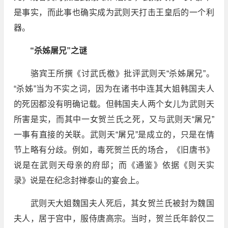
是事实，而此事也确实成为武则天打击王皇后的一个利
器。
“杀姊屠兄”之谜
骆宾王所撰《讨武氏檄》批评武则天“杀姊屠兄”。
“杀姊”当为不实之词，因为在诸书中连其大姐韩国夫人
的死因都没有明确记载。但韩国夫人两个女儿为武则天
所害是实，而其中一女贺兰氏之死，又与武则天“屠兄”
一事有直接的关联。武则天“屠兄”是成立的，只是在情
节上略有分歧。例如，毒死贺兰氏的场合，《旧唐书》
说是在武则天母亲的府邸；而《通鉴》依据《则天实
录》说是在纪念封禅泰山的宴会上。
武则天大姐魏国夫人死后，其女贺兰氏被封为魏国
夫人，居于宫中，服侍唐高宗。当时，贺兰氏年龄仅二