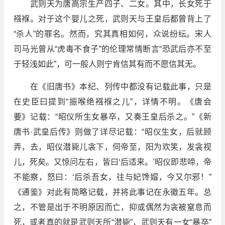
武则天为唐高宗生产四子、二女。其中，长女死于
襁褓。对于这个婴儿之死，武则天与王皇后都曾背上了
“杀人”的罪名。然而，究其真相如何，众说纷纭。宋人
司马光曾从“虎毒不食子”的伦理常情断言“恐武后亦不至
于轻浅如此”，可一般人则宁肯信其有而不愿信其无。
在《旧唐书》本纪、列传中都没有记载此事，只是
在史臣曰提到“振喉绝襁褓之儿”，详情不明。《唐会
要》记载：“昭仪所生女暴卒，又奏王皇后杀之。”《新
唐书·武皇后传》则做了详尽记载：“昭仪生女，后就顾
弄，去，昭仪潜毙儿衾下，伺帝至，阳为欢笑，发衾视
儿，死矣。又惊问左右，皆曰‘后适来。’昭仪即悲啼，帝
不能察，怒曰：‘后杀吾女，往与妃馋媢，今又尔邪！”
《通鉴》对此有简略记载，并将此事记在永徽五年。总
之，不管是出于不明原因而亡，抑或偶然为衾被窒息而
死，或者真的就是武则天所“潜毙”，武则天有一女“暴卒”