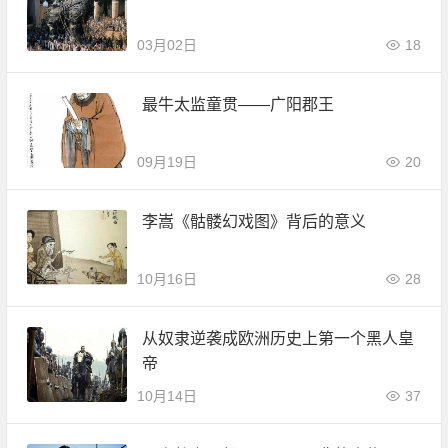
03月02日
18
最牛太监童贯——广阳郡王
09月19日
20
李嵩《骷髅幻戏图》背后的意义
10月16日
28
从奴隶逆袭成欧洲历史上第一个黑人皇
帝
10月14日
37