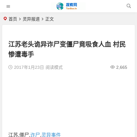
首页
灵异报道
正文
江苏老头诡异诈尸变僵尸竟吸食人血 村民
惨遭毒手
2017年1月23日
阅读模式
2,665
江苏,僵尸,
诈尸
,
灵异事件