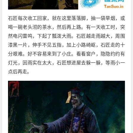
石匠每次收工回家，就在这里落落脚，抽一袋旱烟，或
喝一碗老头沏的茶水，然后再上路。有一天收工时，突
然电闪雷鸣，下起了瓢泼大雨。石匠越走雨越大，周围
漆黑一片，伸手不见五指，加上小路崎岖，石匠走的十
分艰难。好不容易来到了小庄。看看窗户，隐隐约约有
灯光，因雨实在太大，石匠想进屋去躲一躲，等雨小一
点后再走。