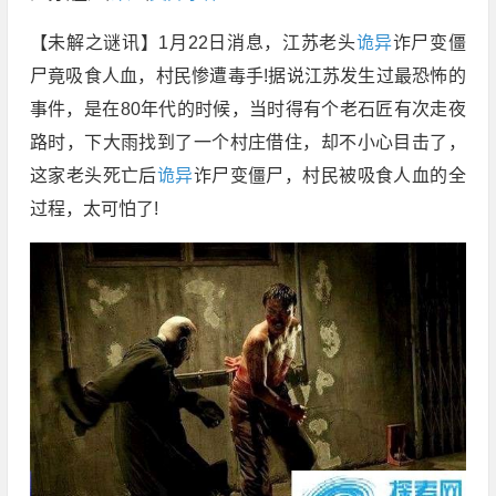
【未解之谜讯】1月22日消息，江苏老头
诡异
诈尸变僵
尸竟吸食人血，村民惨遭毒手!据说江苏发生过最恐怖的
事件，是在80年代的时候，当时得有个老石匠有次走夜
路时，下大雨找到了一个村庄借住，却不小心目击了，
这家老头死亡后
诡异
诈尸变僵尸，村民被吸食人血的全
过程，太可怕了!