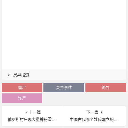
灵异报道
僵尸
灵异事件
诡异
诈尸
上一篇
下一篇
俄罗斯村庄现大量神秘雪球 震惊当地村民
中国古代哪个姓氏建立的政权最多？