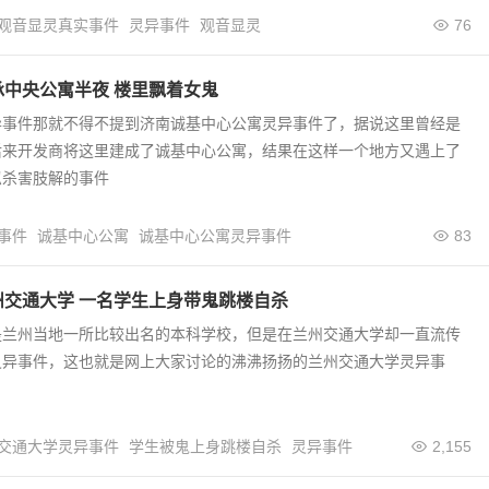
观音显灵真实事件
灵异事件
观音显灵
76
承中央公寓半夜 楼里飘着女鬼
异事件那就不得不提到济南诚基中心公寓灵异事件了，据说这里曾经是
后来开发商将这里建成了诚基中心公寓，结果在这样一个地方又遇上了
忍杀害肢解的事件
事件
诚基中心公寓
诚基中心公寓灵异事件
83
州交通大学 一名学生上身带鬼跳楼自杀
是兰州当地一所比较出名的本科学校，但是在兰州交通大学却一直流传
灵异事件，这也就是网上大家讨论的沸沸扬扬的兰州交通大学灵异事
交通大学灵异事件
学生被鬼上身跳楼自杀
灵异事件
2,155