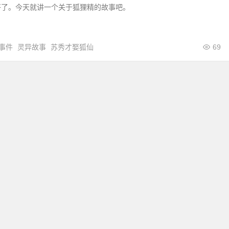
好了。今天就讲一个关于狐狸精的故事吧。
事件
灵异故事
苏秀才娶狐仙
69
©2017~2022 TANSUO.IN|64833076@QQ.com|
XML