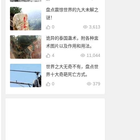
盘点震惊世界的九大未解之
谜！
0
3,613
诡异的泰国蛊术，附各种盅
术图片以及作用和用法。
4
11,044
世界之大无奇不有，盘点世
界十大奇葩死亡方式。
0
379