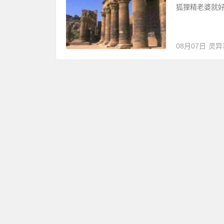
狐狸精老婆就
08月07日
灵异