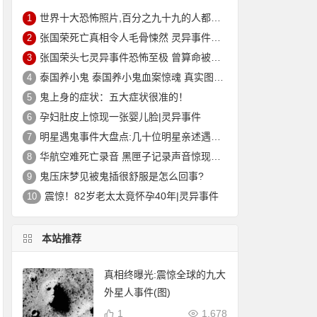
世界十大恐怖照片,百分之九十九的人都被吓到(胆小勿入)
1
张国荣死亡真相令人毛骨悚然 灵异事件缠身痛苦不堪终离去
2
张国荣头七灵异事件恐怖至极 曾算命被告知命中注定在劫难逃？
3
泰国养小鬼 泰国养小鬼血案惊魂 真实图片|灵异
4
鬼上身的症状：五大症状很准的！
5
孕妇肚皮上惊现一张婴儿脸|灵异事件
6
明星遇鬼事件大盘点:几十位明星亲述遇鬼经历和灵异事件
7
华航空难死亡录音 黑匣子记录声音惊现男子哭声震惊世人
8
鬼压床梦见被鬼插很舒服是怎么回事?
9
震惊！82岁老太太竟怀孕40年|灵异事件
10
本站推荐
真相终曝光:震惊全球的九大
外星人事件(图)
1
1,678