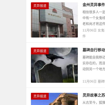
金州灵异事件
灵异报道
相信很多人一
中有一个女鬼
老和尚才将这
11月06日
女鬼
件
墓碑自行移动
灵异报道
墓碑能自我移
实存在的，而
动到另一个地
11月06日
墓碑
灵异故事之苏
灵异报道
从古至今，狐