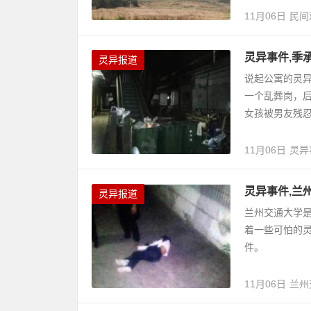
11月06日
民间
灵异事件,季
灵异报道
说起公寓的灵
一个乱葬岗，
女孩被男友残
11月06日
灵异
灵异事件,兰
灵异报道
兰州交通大学
着一些可怕的
件。
11月06日
兰州