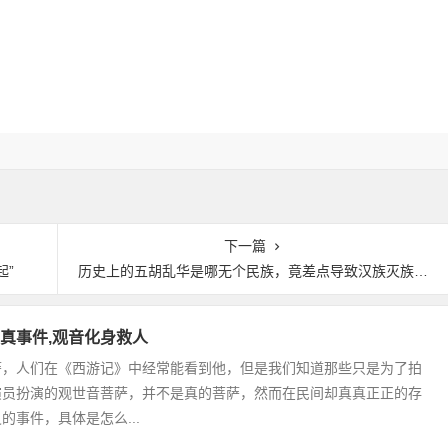
下一篇
起”
历史上的五胡乱华是哪无个民族，竟差点导致汉族灭族|野史秘闻
真事件,观音化身救人
萨，人们在《西游记》中经常能看到他，但是我们知道那些只是为了拍
演员扮演的观世音菩萨，并不是真的菩萨，然而在民间却真真正正的存
的事件，具体是怎么...