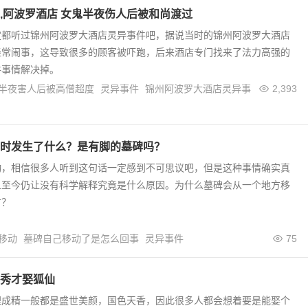
,阿波罗酒店 女鬼半夜伤人后被和尚渡过
定都听过锦州阿波罗大酒店灵异事件吧，据说当时的锦州阿波罗大酒店
经常闹事，这导致很多的顾客被吓跑，后来酒店专门找来了法力高强的
件事情解决掉。
半夜害人后被高僧超度
灵异事件
锦州阿波罗大酒店灵异事
2,393
时发生了什么？是有脚的墓碑吗？
动，相信很多人听到这句话一定感到不可思议吧，但是这种事情确实真
且至今仍让没有科学解释究竟是什么原因。为什么墓碑会从一个地方移
方？
移动
墓碑自己移动了是怎么回事
灵异事件
75
秀才娶狐仙
狸成精一般都是盛世美颜，国色天香，因此很多人都会想着要是能娶个