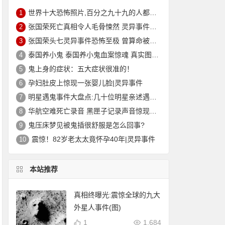
世界十大恐怖照片,百分之九十九的人都被吓到(胆小勿入)
1
张国荣死亡真相令人毛骨悚然 灵异事件缠身痛苦不堪终离去
2
张国荣头七灵异事件恐怖至极 曾算命被告知命中注定在劫难逃？
3
泰国养小鬼 泰国养小鬼血案惊魂 真实图片|灵异
4
鬼上身的症状：五大症状很准的！
5
孕妇肚皮上惊现一张婴儿脸|灵异事件
6
明星遇鬼事件大盘点:几十位明星亲述遇鬼经历和灵异事件
7
华航空难死亡录音 黑匣子记录声音惊现男子哭声震惊世人
8
鬼压床梦见被鬼插很舒服是怎么回事?
9
震惊！82岁老太太竟怀孕40年|灵异事件
10
本站推荐
真相终曝光:震惊全球的九大
外星人事件(图)
1
1,684