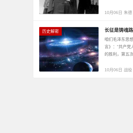
10月06日
朱德
长征是铸魂路
历史解密
咱们毛泽东思
言》：“共产
的胜利，第五次
10月06日
战役