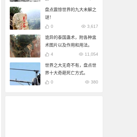
盘点震惊世界的九大未解之
谜！
0
3,617
诡异的泰国蛊术，附各种盅
术图片以及作用和用法。
4
11,054
世界之大无奇不有，盘点世
界十大奇葩死亡方式。
0
380