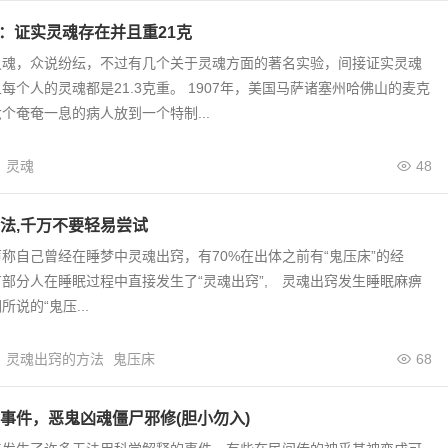
验：证实灵魂存在并且重21克
灵魂，众说纷纭，不过有几个关于灵魂方面的著名实验，间接证实灵魂
每个人的灵魂都是21.3克重。 1907年，美国马萨诸塞州哈佛山的麦克
个奄奄一息的病人放到一个特制...
灵魂
48
法,千万不要轻易尝试
称自己曾经在睡梦中灵魂出窍，有70%在出体之前有“鬼压床”的经
部分人在睡眠过程中直接发生了“灵魂出窍”, 灵魂出窍发生睡眠麻痹
说的“鬼压...
灵魂出窍的方法
鬼压床
68
事件，恶鬼凶魂僵尸邪修(胆小勿入)