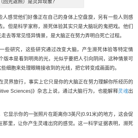
（回光返照）是灵异现象？
些人感觉他们好像正在自己的身体上空盘旋，另有一些人则感
去。但是科学家称，濒死体验其实只是大脑玩的鬼把戏。他们
光走去等常见怪异情景，是大脑正在努力弄明白死亡过程。
一些研究，这些研究通过改变大脑，产生濒死体验等特定情
一个版本是看到明亮的光，光似乎要把人引向阴间，这种情景可
这些细胞来处理眼睛接收到的光线，把它转变成画面的。
正在灵界旅行，事实上它只是你的大脑正在努力理解你所经历的
nitive Sciences)》杂志上说，通过大脑行为，也能解释
灵魂
出
它显示你的一张照片在距离你3英尺(0.91米)的地方，这会促
在那里，让你产生灵魂出窍的感觉。这一科学证据表明，濒死