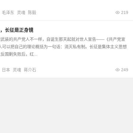
毛泽东
灵魂
陈毅
219
，长征是正身镜
想武装的共产党人不一样，自诞生那天起就对世人宣告——《共产党宣
党人可以把自己的理论概括为一句话：消灭私有制。长征是集体主义思想
反围剿失败后，红...
日本
灵魂
蒋介石
249