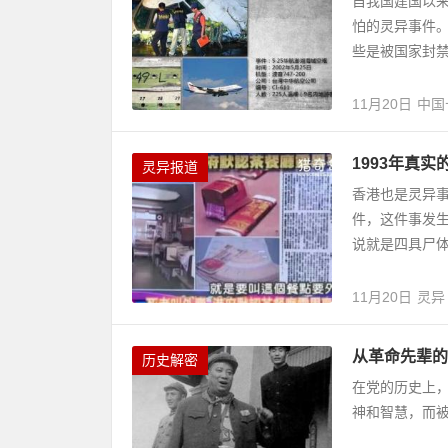
自我国建国以
怕的灵异事件
些是被国家封禁
11月20日
中国
1993年真
灵异报道
香港也是灵异
件，这件事发
说就是四具尸体
11月20日
灵异
从革命先辈的
历史解密
在党的历史上
神和智慧，而被