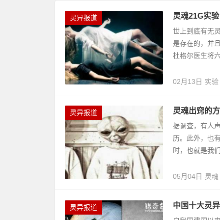
灵魂21G实
灵异报道
世上到底有无
是存在的，并且
杜格尔医生将六
02月13日
实验
灵魂出窍的方
灵异报道
据调查，有人声
历。此外，也有
时，也就是我们所
05月04日
灵魂
中国十大灵异
灵异报道