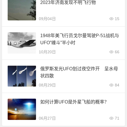
2023年济南发现不明飞行物
09月04日
15
1948年美飞行员戈尔曼驾驶P-51战机与
UFO”缠斗”半小时
10月20日
66
俄罗斯发光UFO划过夜空炸开 呈水母
状四散
08月29日
84
如何计算UFO是外星飞船的概率？
06月27日
71