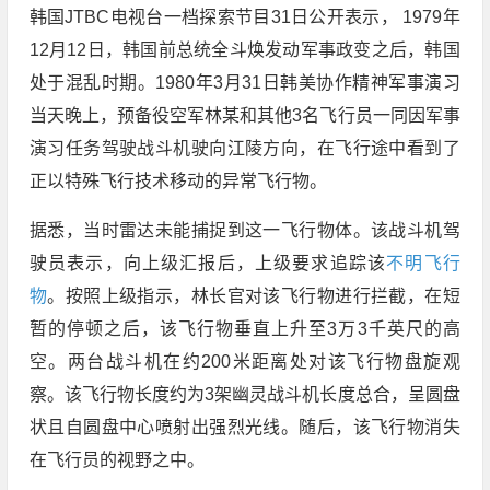
韩国JTBC电视台一档探索节目31日公开表示， 1979年
12月12日，韩国前总统全斗焕发动军事政变之后，韩国
处于混乱时期。1980年3月31日韩美协作精神军事演习
当天晚上，预备役空军林某和其他3名飞行员一同因军事
演习任务驾驶战斗机驶向江陵方向，在飞行途中看到了
正以特殊飞行技术移动的异常飞行物。
据悉，当时雷达未能捕捉到这一飞行物体。该战斗机驾
驶员表示，向上级汇报后，上级要求追踪该
不明飞行
物
。按照上级指示，林长官对该飞行物进行拦截，在短
暂的停顿之后，该飞行物垂直上升至3万3千英尺的高
空。两台战斗机在约200米距离处对该飞行物盘旋观
察。该飞行物长度约为3架幽灵战斗机长度总合，呈圆盘
状且自圆盘中心喷射出强烈光线。随后，该飞行物消失
在飞行员的视野之中。