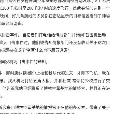
场的两台雷达在安德鲁斯空军基地东部和南部分别发现了8个无法
60千米/时至200千米/ 时的速度飞行，然后突然加速到一个
个晚间，好几条航线的职员都在雷达显示的目标位置看到了神秘
奉命参与调查。
次目击事件。当记者们打电话给情报部门并询问“截击机出动，
的重大目击事件时，他们被告知情报部门还没有收到关于这次目
标题被换成了“空军什么也不愿意透露”。
顿国家机场目击事件的通知。
件，那时唐纳德·鲍尔上校和我从代顿过来，才刚下飞机，我在
纸。我从机场打给五角大楼，并和杜威·福奈特少校进行了交
。他告诉我他已经联系了博林空军基地的情报官，并且正在进
告。
告诉我来自博林空军基地的情报官正在他的办公室，带来了关于