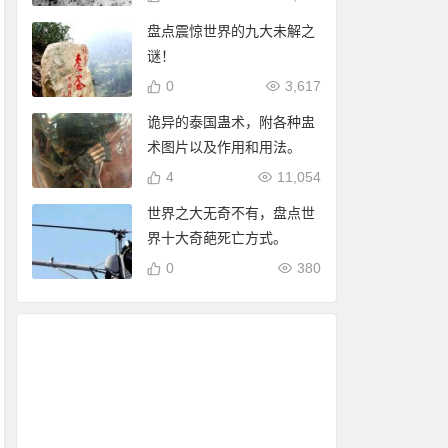
盘点震惊世界的九大未解之
谜！
0
3,617
诡异的泰国蛊术，附各种盅
术图片以及作用和用法。
4
11,054
世界之大无奇不有，盘点世
界十大奇葩死亡方式。
0
380