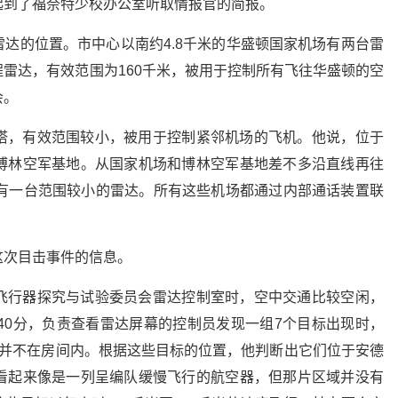
起到了福奈特少校办公室听取情报官的简报。
达的位置。市中心以南约4.8千米的华盛顿国家机场有两台雷
雷达，有效范围为160千米，被用于控制所有飞往华盛顿的空
会。
塔，有效范围较小，被用于控制紧邻机场的飞机。他说，位于
博林空军基地。从国家机场和博林空军基地差不多沿直线再往
也有一台范围较小的雷达。所有这些机场都通过内部通话装置联
这次目击事件的信息。
飞行器探究与试验委员会雷达控制室时，空中交通比较空闲，
40分，负责查看雷达屏幕的控制员发现一组7个目标出现时，
员并不在房间内。根据这些目标的位置，他判断出它们位于安德
看起来像是一列呈编队缓慢飞行的航空器，但那片区域并没有