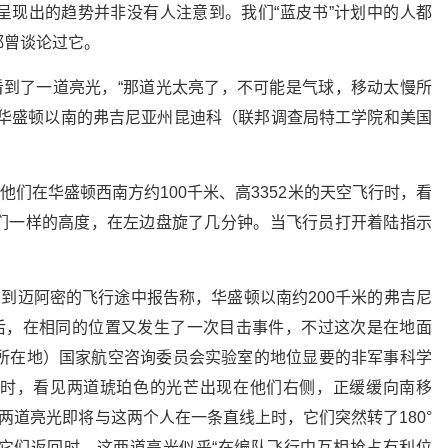
呈现出的趋势并非没有人注意到。我们“蓝皮书”计划中的人都
都曾谈论过它。
看到了一道亮光，“那道光太亮了，不可能是气球，移动太慢所
于华盛顿以南的弗吉尼亚州昆迪科（联邦调查局特工学院和美国
他们在华盛顿西南方约100千米、高3352米的天空飞行时，看
们一样的高度，在左边盘旋了几分钟。当飞行员打开着陆指示
约到迈阿密的飞行途中报告称，华盛顿以南约200千米的弗吉尼
晚后，在相同的位置又发生了一次目击事件，不过这次是在地面
局所在地）国家航空咨询委员会实验室的地位显要的非军事科学
时，看见两道琥珀色的光芒出现在他们右侧，正缓缓向南移
两道亮光即将与这两个人在一条直线上时，它们突然转了180°
它们返回时，这两道亮光似乎“在编队飞行中互相抢占有利位