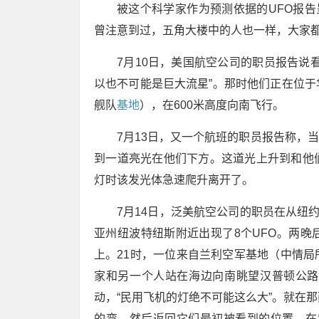
被这个科学家作为预测依据的UFO报告
曾注意到过，五角大楼中的人也一样，大家
7月10日，美国航空公司的职员报告说
以也不可能是巨大流星”。那时他们正在位
舰队
基地
），在600米高度向南飞行。
7月13日，又一个航班的职员报告称，当
到一道亮光在他们下方。这道光上升到和他
灯时该发光体急速爬升离开了。
7月14日，泛美航空公司的职员在从纽
亚州纽波特纽斯附近出现了8个UFO。两
上。21时，一位来自兰利空军基地（中情
家和另一个人站在海边向南眺望汉普顿公路
动，“民用飞机的灯绝不可能这么大”。就在那
的弯，然后返回它们最初被看到的位置。在