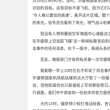
月19日23时40分。当时，华盛顿国家机
识别的目标。这些目标不是飞机，因为它们以1
“令人难以置信的高速”，离开这片区域。整
的亮光。信号员也看到了亮光，喷气战斗机
但没有人想到要给空军情报中心通报这
在华盛顿上空追踪飞碟”这一新闻标题背后
击事件的任何消息。在下一版中，新闻头条的
至此，情报部门才收到有关第一次华盛
我星期一早上10时左右才听说了目击事
华盛顿国家机场航站楼到达大厅取了一份报
谈，但他知道的也只是报纸上写的那些而已
行调查。我们中午将收到一份初步的官方报
大约13时，福奈特少校打电话给我，