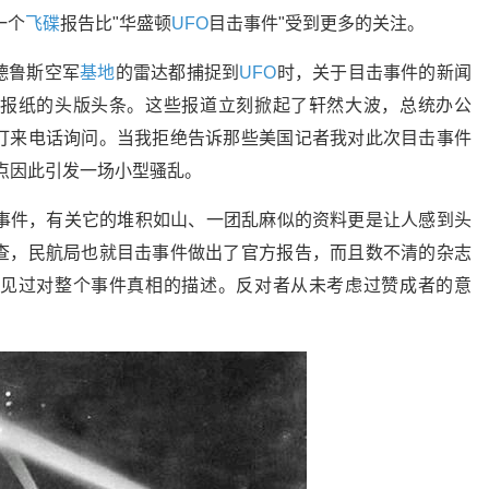
一个
飞碟
报告比"华盛顿
UFO
目击事件"受到更多的关注。
德鲁斯空军
基地
的雷达都捕捉到
UFO
时，关于目击事件的新闻
报纸的头版头条。这些报道立刻掀起了轩然大波，总统办公
打来电话询问。当我拒绝告诉那些美国记者我对此次目击事件
点因此引发一场小型骚乱。
击事件，有关它的堆积如山、一团乱麻似的资料更是让人感到头
查，民航局也就目击事件做出了官方报告，而且数不清的杂志
见过对整个事件真相的描述。反对者从未考虑过赞成者的意