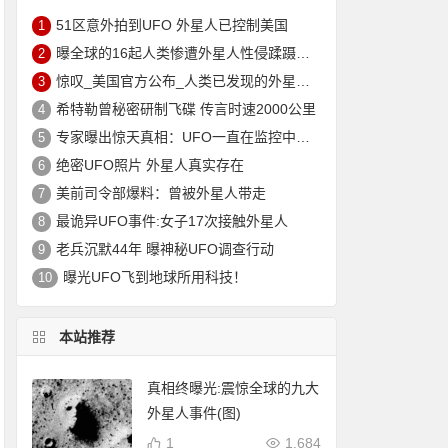
51区意外拍到UFO 外星人已控制美国
1
曝全球的16起人类惨遭外星人性侵蹂蹑惊人事件
2
惊叹_美国官方公布_人类已发现的外星人_品种有50多种
3
希特勒曾秘密研制飞碟 传言时速2000公里
4
专家曝出惊天真相：UFO一直在监控中国，太可怕！
5
绝密UFO照片 外星人真实存在
6
美前司令部爆料：曾被外星人带走
7
最诡异UFO事件:女子17次接触外星人
8
老兵沉默44年 曝神秘UFO调查行动
9
曝光UFO飞到地球所用科技！
10
本站推荐
真相终曝光:震惊全球的九大
外星人事件(图)
1
1,684