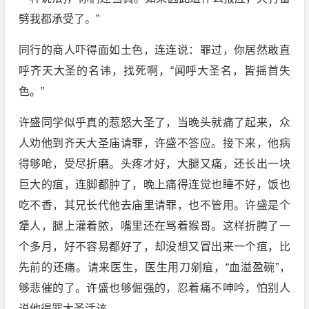
劈我都承受了。”
同行的商人吓得面如土色，连连说：罪过，你居然敢直
呼齐天大圣的名讳，找死啊，“闻呼大圣名，皆摇首失
色。”
许盛同学似乎真的惹怒大圣了，当晚头就痛了起来，众
人劝他到齐天大圣庙请罪，许盛不答应。接下来，他病
得够呛，受尽折磨。头疼才好，大腿又痛，还长出一块
巨大的疽，连脚都肿了，晚上痛得连觉也睡不好，饭也
吃不香，其兄长代他去庙里请罪，也不管用。许盛是个
犟人，腿上灌着脓，嘴里还在骂着猴哥。这样折腾了一
个多月，好不容易都好了，却没想又冒出来一个疽，比
先前的还痛。请来医生，医生用刀剜疽，“血溢盈碗”，
够悲催的了。许盛也够倔强的，忍着痛不呻吟，怕别人
说他得罪大圣活该。