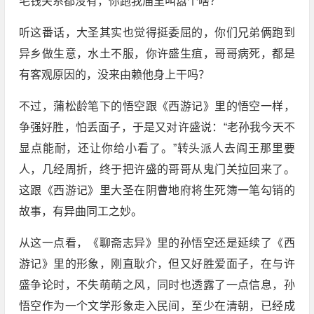
毛钱关系都没有，你跑我庙里叫嚣个啥？”
听这番话，大圣其实也觉得挺委屈的，你们兄弟俩跑到
异乡做生意，水土不服，你许盛生疽，哥哥病死，都是
有客观原因的，没来由赖他身上干吗？
不过，蒲松龄笔下的悟空跟《西游记》里的悟空一样，
争强好胜，怕丢面子，于是又对许盛说：“老孙我今天不
显点能耐，还让你给小看了。”转头派人去阎王那里要
人，几经周折，终于把许盛的哥哥从鬼门关拉回来了。
这跟《西游记》里大圣在阴曹地府将生死簿一笔勾销的
故事，有异曲同工之妙。
从这一点看，《聊斋志异》里的孙悟空还是延续了《西
游记》里的形象，刚直耿介，但又好胜爱面子，在与许
盛争论时，不失萌萌之风，同时也透露了一点信息，孙
悟空作为一个文学形象走入民间，至少在清朝，已经成