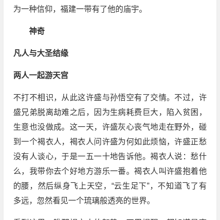
为一种信仰，福建一带有了他的庙宇。
神奇
凡人与大圣结缘
两人一起游天宫
不打不相识，从此这许盛与孙悟空有了交情。不过，许
盛兄弟脱离劫难之后，因为生病耗费巨大，陷入贫困，
生意也没做成。这一天，许盛灰心丧气地走在野外，碰
到一个褐衣人，褐衣人问许盛为何如此烦恼，许盛正愁
没有人谈心，于是一五一十地告诉他。褐衣人说：愁什
么，我带你去个好地方游乐一番。褐衣人叫许盛抱着他
的腰，然后纵身飞上天空，“云生足下”，不知道飞了有
多远，忽然看见一个琉璃般透亮的世界。