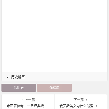
历史解密
清明史
蒲松龄
上一篇
下一篇
雍正篡位考：一条经典谣言的传播路径
俄罗斯美女为什么最爱中国男人？重要品质