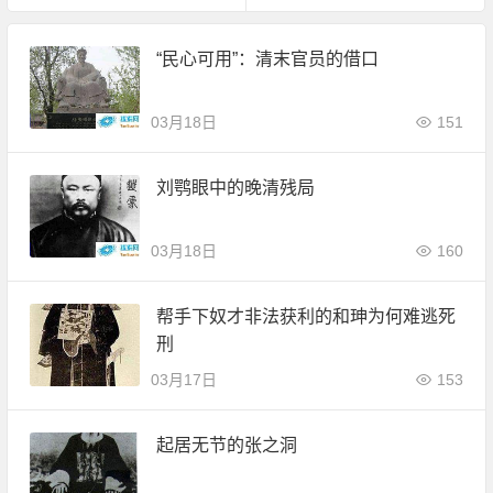
“民心可用”：清末官员的借口
03月18日
151
刘鹗眼中的晚清残局
03月18日
160
帮手下奴才非法获利的和珅为何难逃死
刑
03月17日
153
起居无节的张之洞