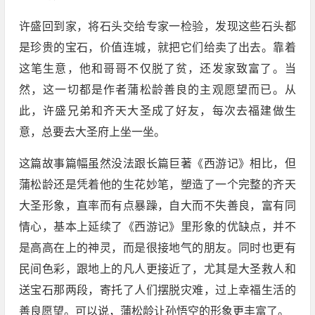
许盛回到家，将石头交给专家一检验，发现这些石头都
是珍贵的宝石，价值连城，就把它们给卖了出去。靠着
这笔生意，他和哥哥不仅脱了贫，还发家致富了。当
然，这一切都是作者蒲松龄善良的主观愿望而已。从
此，许盛兄弟和齐天大圣成了好友，每次去福建做生
意，总要去大圣府上坐一坐。
这篇故事篇幅虽然没法跟长篇巨著《西游记》相比，但
蒲松龄还是凭着他的生花妙笔，塑造了一个完整的齐天
大圣形象，直率而有点暴躁，自大而不失善良，富有同
情心，基本上延续了《西游记》里形象的优缺点，并不
是高高在上的神灵，而是很接地气的朋友。同时也更有
民间色彩，跟地上的凡人更接近了，尤其是大圣救人和
送宝石那两段，寄托了人们摆脱灾难，过上幸福生活的
善良愿望。可以说，蒲松龄让孙悟空的形象更丰富了。