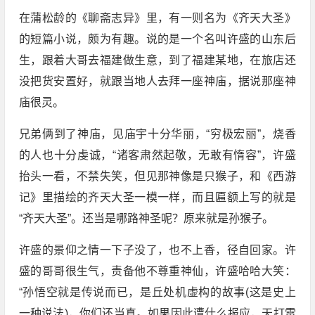
在蒲松龄的《聊斋志异》里，有一则名为《齐天大圣》
的短篇小说，颇为有趣。说的是一个名叫许盛的山东后
生，跟着大哥去福建做生意，到了福建某地，在旅店还
没把货安置好，就跟当地人去拜一座神庙，据说那座神
庙很灵。
兄弟俩到了神庙，见庙宇十分华丽，“穷极宏丽”，烧香
的人也十分虔诚，“诸客肃然起敬，无敢有惰容”，许盛
抬头一看，不禁失笑，但见那神像是只猴子，和《西游
记》里描绘的齐天大圣一模一样，而且匾额上写的就是
“齐天大圣”。还当是哪路神圣呢？原来就是孙猴子。
许盛的景仰之情一下子没了，也不上香，径自回家。许
盛的哥哥很生气，责备他不尊重神仙，许盛哈哈大笑：
“孙悟空就是传说而已，是丘处机虚构的故事(这是史上
一种说法)，你们还当真。如果因此遭什么报应，天打雷