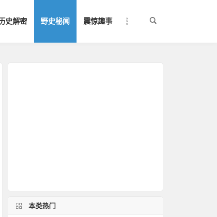
历史解密
野史秘闻
震惊趣事
本类热门