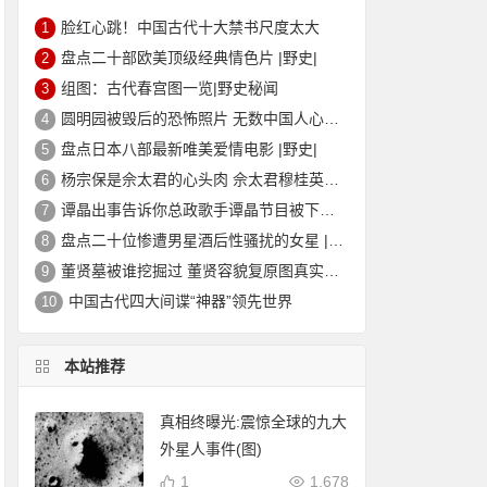
脸红心跳！中国古代十大禁书尺度太大
1
盘点二十部欧美顶级经典情色片 |野史|
2
组图：古代春宫图一览|野史秘闻
3
圆明园被毁后的恐怖照片 无数中国人心中的痛
4
盘点日本八部最新唯美爱情电影 |野史|
5
杨宗保是佘太君的心头肉 佘太君穆桂英的故事|野史秘闻
6
谭晶出事告诉你总政歌手谭晶节目被下架的真相
7
盘点二十位惨遭男星酒后性骚扰的女星 |野史|
8
董贤墓被谁挖掘过 董贤容貌复原图真实外貌|野史秘闻
9
中国古代四大间谍“神器”领先世界
10
本站推荐
真相终曝光:震惊全球的九大
外星人事件(图)
1
1,678