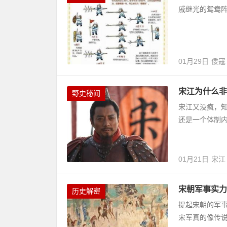
戚继光的鸳鸯
01月29日
倭寇
宋江为什么非
野史秘闻
宋江又没疯，
还是一个体制
01月21日
宋江
宋朝军事实力
历史解密
提起宋朝的军
宋军真的像传