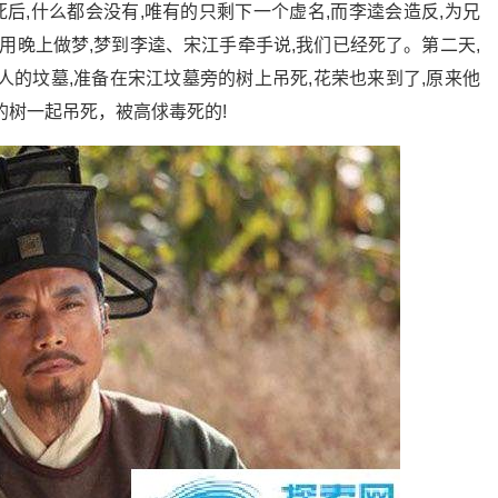
死后,什么都会没有,唯有的只剩下一个虚名,而李逵会造反,为兄
用晚上做梦,梦到李逵、宋江手牵手说,我们已经死了。第二天,
人的坟墓,准备在宋江坟墓旁的树上吊死,花荣也来到了,原来他
的树一起吊死，被高俅毒死的!