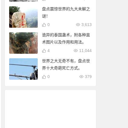
盘点震惊世界的九大未解之
谜！
0
3,613
诡异的泰国蛊术，附各种盅
术图片以及作用和用法。
4
11,044
世界之大无奇不有，盘点世
界十大奇葩死亡方式。
0
379