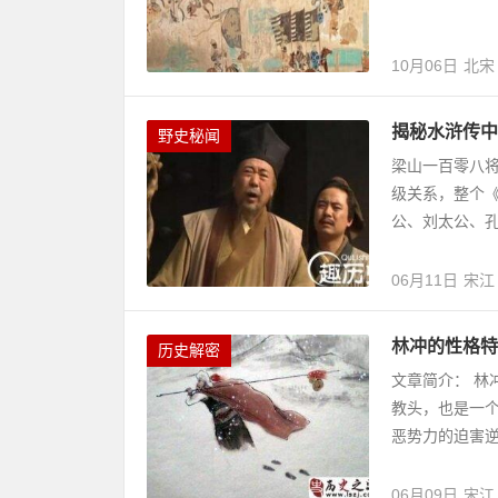
10月06日
北宋
揭秘水浒传中
野史秘闻
梁山一百零八
级关系，整个
公、刘太公、孔
06月11日
宋江
林冲的性格特
历史解密
文章简介： 
教头，也是一
恶势力的迫害逆
06月09日
宋江