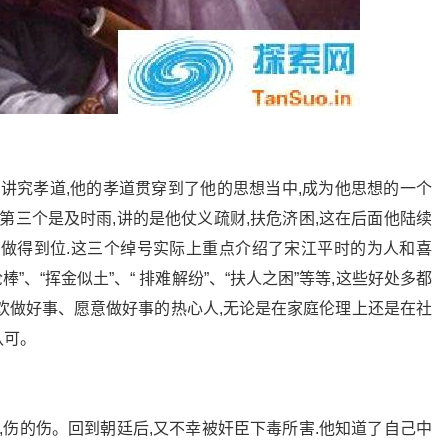
,讲究孝道,他的孝道贯穿到了他的思想当中,成为他思想的一个
第三个是及时雨,讲的是他仗义疏财,扶危济困,这在后面他陆续
他做得到位.这三个绰号实际上重点介绍了宋江平时的为人和喜
”、“挥金似土”、“ 排难解纷”、“扶人之困”等等,这些好处多都
欢做好事、愿意做好事的热心人,无论是在家庭伦理上还是在社
认可。
,伤的伤。回到朝廷后,又不幸被奸臣下毒所害.他知道了自己中