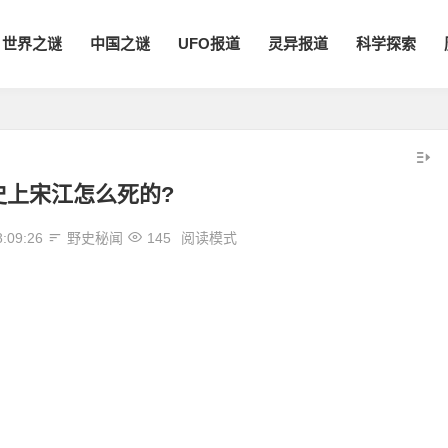
世界之谜
中国之谜
UFO报道
灵异报道
科学探索
史上宋江怎么死的?
8:09:26
野史秘闻
145
阅读模式