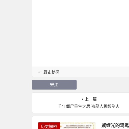
野史秘闻
宋江
上一篇
千年僵尸重生之后 盗墓人机智割肉
戚继光的鸳鸯
历史解密