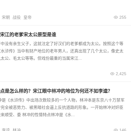
宋朝
战役
皇帝
255
宋江的老爹宋太公原型是谁
将中没有亲生父子，这就注定了好汉们的老爹都成为太公。按照这个等
《水浒传》当中有财产地位的老年男人，还真出现了几个太公，像史太
太公、毛太公等等。但戏份最重的当属宋江...
2,425
点是怎么样的？宋江眼中林冲的地位为何还不如李逵？
林冲是《水浒传》中出场次数较多的一个人物，林冲本是东京八十万禁军
个完全被恶势力、被黑暗社会逼上反抗道路的形象。一开始林冲对奸臣
来顺受、委 林冲的性情特点林冲是《水...
李逵
林冲
146