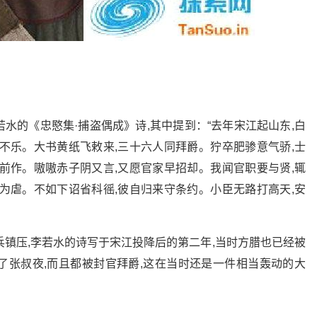
水的《忠愍集·捕盗偶成》诗,其中提到：“去年宋江起山东,白
不乐。大书黄纸飞敕来,三十六人同拜爵。狞卒肥骖意气骄,士
前作。嗷嗷赤子阴又言,又愿官家早招却。我闻官职要与贤,辄
为虐。不如下诏省科徭,彼自归来守条约。小臣无路打高天,安
存率兵镇压,李若水的诗写于宋江投降后的第二年,当时方腊也已经被
了张叔夜,而且都被封官拜爵,这在当时还是一件相当轰动的大