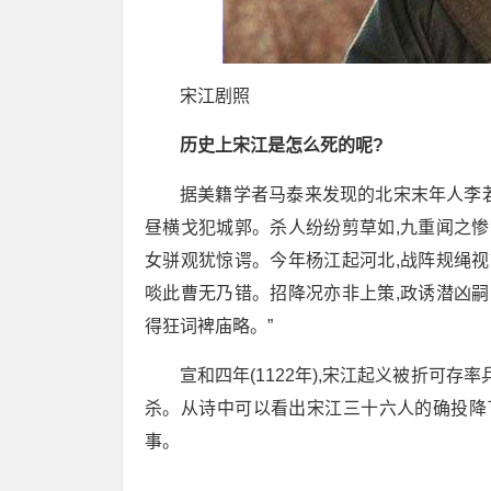
宋江剧照
历史上宋江是怎么死的呢?
据美籍学者马泰来发现的北宋末年人李若
昼横戈犯城郭。杀人纷纷剪草如,九重闻之惨
女骈观犹惊谔。今年杨江起河北,战阵规绳视
啖此曹无乃错。招降况亦非上策,政诱潜凶嗣
得狂词裨庙略。”
宣和四年(1122年),宋江起义被折可
杀。从诗中可以看出宋江三十六人的确投降
事。