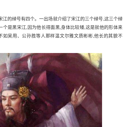
宋江的绰号有四个。一出场就介绍了宋江的三个绰号,这三个绰
个是黑宋江,因为他长得面黑,身体比较矮,这是就他的形体来
也不如吴用、公孙胜等人那样温文尔雅文质彬彬,他长的其貌不