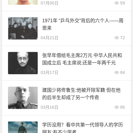
07月05日
59
1971年 “乒乓外交”背后的六个人——周
恩来
04月21日
72
张早年借给毛主席2万元 中华人民共和
国成立后 毛主席说:还是一年两千元
03月17日
84
建国少将佟鲁生:他被开除军籍 但在他
的后半生却成了另一个传奇
03月16日
85
学历没用？看中共第一代领导人的学历
网友:有不少学者