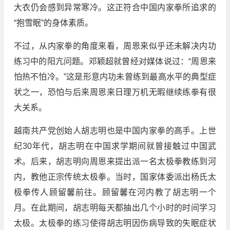
大衣仍会感到异常寒冷。这正符合中国内家拳所追求的
“抱雪眠”的身体素质。
不过，从内家拳的角度来看，周恩来似乎还未解决内功
练习中的阳亢问题。邓颖超就曾经对媒体说过：“周恩来
怕热不怕冷。”这是形意内功未曾练到最高水平的典型症
状之一，恐怕与后来周恩来日理万机无暇继续练拳有很
大关系。
越南共产党创始人胡志明也是中国内家拳的高手。上世
纪30年代，胡志明在中国求学期间就曾接触过中国武
术。后来，胡志明向周恩来提出派一名太极拳教练到河
内，教他正宗传统太极拳。当时，国家体委派出杨氏太
极拳传人顾留馨前往。顾留馨在河内教了胡志明一个
月。在此期间，胡志明每天都抽出几个小时的时间学习
太极。太极拳的练习使得胡志明因伤病导致的失眠症状