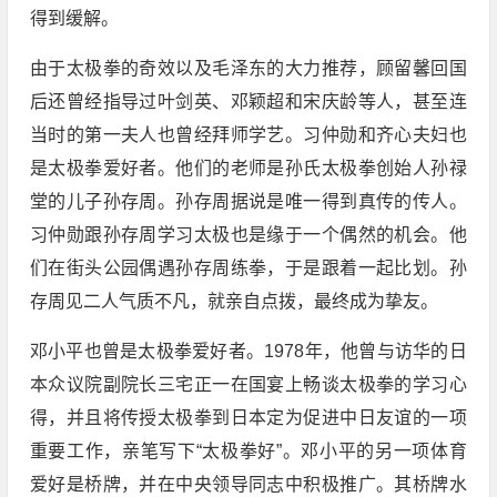
得到缓解。
由于太极拳的奇效以及毛泽东的大力推荐，顾留馨回国
后还曾经指导过叶剑英、邓颖超和宋庆龄等人，甚至连
当时的第一夫人也曾经拜师学艺。习仲勋和齐心夫妇也
是太极拳爱好者。他们的老师是孙氏太极拳创始人孙禄
堂的儿子孙存周。孙存周据说是唯一得到真传的传人。
习仲勋跟孙存周学习太极也是缘于一个偶然的机会。他
们在街头公园偶遇孙存周练拳，于是跟着一起比划。孙
存周见二人气质不凡，就亲自点拨，最终成为挚友。
邓小平也曾是太极拳爱好者。1978年，他曾与访华的日
本众议院副院长三宅正一在国宴上畅谈太极拳的学习心
得，并且将传授太极拳到日本定为促进中日友谊的一项
重要工作，亲笔写下“太极拳好”。邓小平的另一项体育
爱好是桥牌，并在中央领导同志中积极推广。其桥牌水