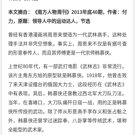
本文摘自：《南方人物周刊》2013年底40期，作者：付
力，原题：领导人中的运动达人，节选
曾经有香港漫画将周恩来塑造为一代武林高手，这种处
理手法并非凭空想象。事实上，周恩来不仅是有据可查
的形意拳传人，而且其师傅更是一代宗师韩慕侠。
上世纪80年代，有一部武打电影《武林志》非常流行。
该片主角东方旭的原型就是韩慕侠。1918年，他曾击败
了来天津设擂台的俄国大力士，这段经历在《武林志》
中有表现。其后，韩慕侠还曾教过西北军大刀队刀法。
当年，在喜峰口，大刀队痛歼日寇一战，用的正是韩慕
侠所传授的武功。除了师从形意高手李存义和张占魁之
外，韩慕侠还曾学过迷踪拳、八卦掌等传统武术，堪称
全能型的武术家。