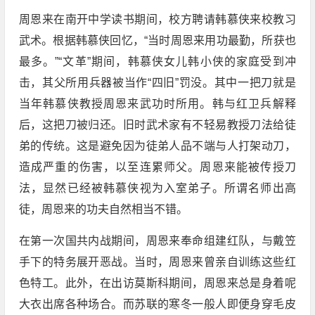
周恩来在南开中学读书期间，校方聘请韩慕侠来校教习
武术。根据韩慕侠回忆，“当时周恩来用功最勤，所获也
最多。”“文革”期间，韩慕侠女儿韩小侠的家庭受到冲
击，其父所用兵器被当作“四旧”罚没。其中一把刀就是
当年韩慕侠教授周恩来武功时所用。韩与红卫兵解释
后，这把刀被归还。旧时武术家有不轻易教授刀法给徒
弟的传统。这是避免因为徒弟人品不端与人打架动刀，
造成严重的伤害，以至连累师父。周恩来能被传授刀
法，显然已经被韩慕侠视为入室弟子。所谓名师出高
徒，周恩来的功夫自然相当不错。
在第一次国共内战期间，周恩来奉命组建红队，与戴笠
手下的特务展开恶战。当时，周恩来曾亲自训练这些红
色特工。此外，在出访莫斯科期间，周恩来总是身着呢
大衣出席各种场合。而苏联的寒冬一般人即便身穿毛皮