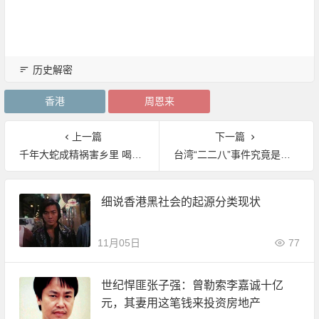
历史解密
香港
周恩来
上一篇
下一篇
千年大蛇成精祸害乡里 喝掉一缸烈酒被村民扒皮抽筋
台湾“二二八”事件究竟是怎么被引发的
细说香港黑社会的起源分类现状
11月05日
77
世纪悍匪张子强：曾勒索李嘉诚十亿
元，其妻用这笔钱来投资房地产