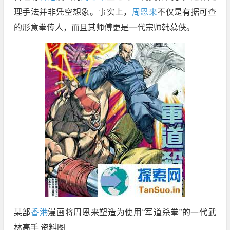
理手法并非凭空想象。事实上，
周恩来
不仅是有据可查
的形意拳传人，而且其师傅更是一代宗师韩慕侠。
某部
香港
漫画将周恩来塑造为使用“军道杀拳”的一代武
林高手 资料图