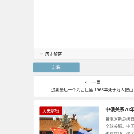
历史解密
苏联
上一篇
追剿最后一个湘西巨匪 1965年死于万人搜山
中俄关系70
历史解密
自俄罗斯总统普京
全球关瞩。中
也有底线。这个