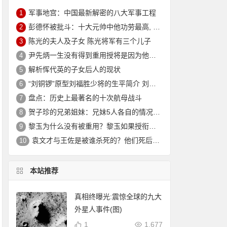
军事地宫：中国最新解密的八大军事工程
1
彭德怀被批斗：十大元帅中他功劳最高, 却被批斗最惨8年囚禁生活
2
陈光的夫人及子女 陈光将军有三个儿子
3
尹先炳一生没有得到重用授将是因为他个人方面有生活作风问题？
4
解析恽代英的子女后人的现状
5
“刘铜锣”原型刘福胜少将的生平简介 刘福胜的老婆是谁？
6
盘点：历史上最著名的十次航母战斗
7
贺子珍的兄弟姐妹：兄妹5人各自的情况介绍
8
黎玉为什么没有被重用？黎玉如果授衔会是什么军衔？
9
袁文才与王佐是被谁杀死的？他们死后其后代情况如何？
10
本站推荐
真相终曝光:震惊全球的九大
外星人事件(图)
1
1,677