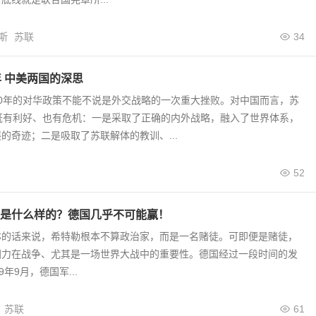
斯
苏联
34
年 中美两国的深思
0年的对华政策不能不说是外交战略的一次重大挫败。对中国而言，苏
既有利好、也有危机：一是采取了正确的内外战略，融入了世界体系，
的奇迹；二是吸取了苏联解体的教训、...
52
是什么样的？德国几乎不可能赢！
林的话来说，希特勒根本不算政治家，而是一名赌徒。可即便是赌徒，
国力在战争、尤其是一场世界大战中的重要性。德国经过一段时间的发
9年9月，德国军...
苏联
61