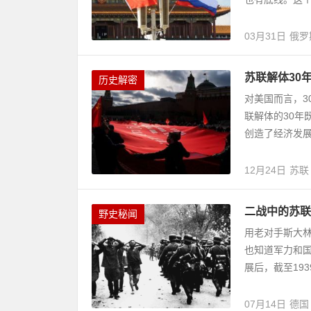
03月31日
俄罗
苏联解体30
历史解密
对美国而言，3
联解体的30年
创造了经济发展
12月24日
苏联
二战中的苏联
野史秘闻
用老对手斯大
也知道军力和
展后，截至193
07月14日
德国