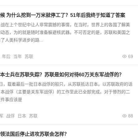
候 为什么挖到一万米就停工了？51年后我终于知道了答案
冷战在上个世纪中让人非常震撼的事情，在当时，世界上的各国了解美
的动态，为的就是随时准备躲避核武器。不可否定的是，苏联和美国之
了人类科学进步的路...
年后
当年
苏联
69
本士兵在苏联失踪？苏联是如何对待60万关东军战俘的？
月27日，载着最后一批日本战俘的船只，从苏联抵达日本。以苏联政府的话
日本战俘（主要是关东军战俘）的工作至此已全部完成。对于惨烈的二
这件事应该是
军
战俘
日本
苏联
88
领法国后停止进攻苏联会怎样？