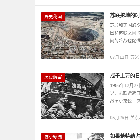
苏联挖地的时
野史秘闻
苏联和美国的
国和苏联之间
间的冷战也促进
07月12日
万米
成千上万的日
历史解密
1956年12
说，苏联遣返
战历史来说，
05月25日
关东
如果希特勒占
野史秘闻