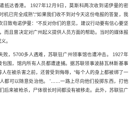
抵达香港。 1927年12月9日，莫斯科两次收到诺伊曼的密
时机已完全成熟”;“如果我们收不到对今天这份电报的答复，我
次日致电诺伊曼：“不反对你们的意见，建议行动要有信心要坚
划，而且曾决定对广州起义提供人员方面的帮助。当时的媒体报
起义。
，5700多人遇难，苏联驻广州领事馆也遭冲击。 1927年
馆被包围，馆内所有人员都遭逮捕。据苏联领事波赫瓦林斯基事
等人在被杀害之前，还曾受到侮辱，“每个人的身上都被绑了一
人都可以随意处治他。 ’……一路上尽向他们投掷东西，打他
他们后来被枪杀，尸体很长时间都没有被移走。此外，苏联驻广