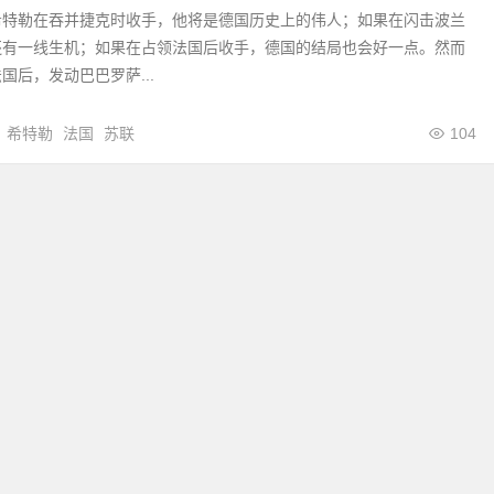
希特勒在吞并捷克时收手，他将是德国历史上的伟人；如果在闪击波兰
还有一线生机；如果在占领法国后收手，德国的结局也会好一点。然而
国后，发动巴巴罗萨...
希特勒
法国
苏联
104