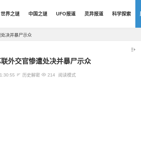
世界之谜
中国之谜
UFO报道
灵异报道
科学探索
遭处决并暴尸示众
苏联外交官惨遭处决并暴尸示众
1:30:55
历史解密
214
阅读模式