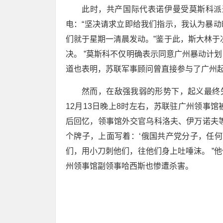
此时，共产国际代表诺伊曼受莫斯科派遣
电：“坚决请求立即给我们指示，我认为暴动
们就于星期一清晨发动。”鉴于此，斯大林于
决。 ”莫斯科不仅明确表示同意广州暴动计
道也表明，苏联军事顾问曾直接参与了广州
然而，在敌强我弱的形势下，起义最终失败
12月13日晚上8时左右，苏联驻广州领事
后回忆，领事馆外交官乌科洛夫、伊万诺夫
个牌子，上面写着：‘俄国共产党分子，任何
们，用小刀刺他们，往他们身上吐唾沫。 ”
州领事馆副领事哈西斯也惨遭杀害。