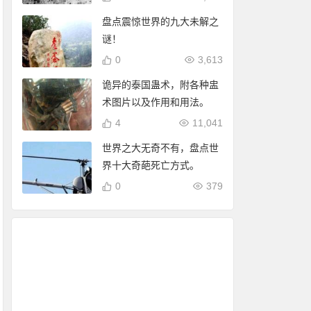
盘点震惊世界的九大未解之
谜！
0
3,613
诡异的泰国蛊术，附各种盅
术图片以及作用和用法。
4
11,041
世界之大无奇不有，盘点世
界十大奇葩死亡方式。
0
379