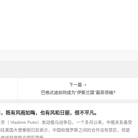
下一篇
巴格达迪如何成为“伊斯兰国”最高领袖?
年，既有风雨如晦，也有风和日丽，很不平凡。
（ Vladimir Putin）发动俄乌战争后，一个多月以来，中俄关系备受
国驻美国大使秦刚日前表示，中国和俄罗斯之间的合作没有禁区，但是
底线就是联合国宪章所...