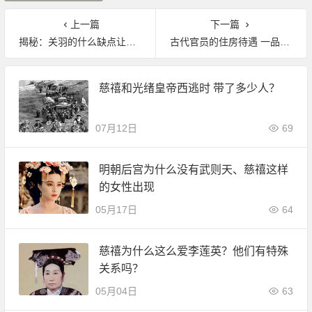
上一篇
下一篇
揭秘：关羽的什么缺点让他险杀曹操？
古代官员的住房待遇 一品官员分配住房20间?
慈禧和光绪皇帝西逃时 带了多少人？
07月12日
69
明朝后宫为什么没有武则天、慈禧这样
的女性出现
05月17日
64
慈禧为什么这么爱李莲英？他们有特殊
关系吗？
05月04日
63