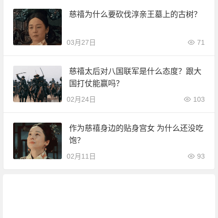
慈禧为什么要砍伐淳亲王墓上的古树？
03月27日
71
慈禧太后对八国联军是什么态度？跟大
国打仗能赢吗？
02月24日
103
作为慈禧身边的贴身宫女 为什么还没吃
饱？
02月11日
93