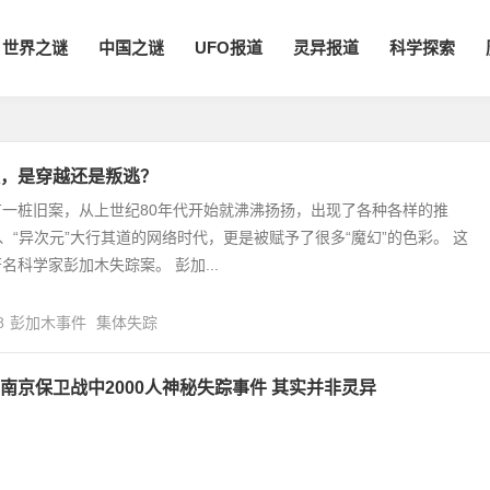
世界之谜
中国之谜
UFO报道
灵异报道
科学探索
，是穿越还是叛逃？
一桩旧案，从上世纪80年代开始就沸沸扬扬，出现了各种各样的推
”、“异次元”大行其道的网络时代，更是被赋予了很多“魔幻”的色彩。 这
名科学家彭加木失踪案。 彭加...
8
彭加木事件
集体失踪
南京保卫战中2000人神秘失踪事件 其实并非灵异