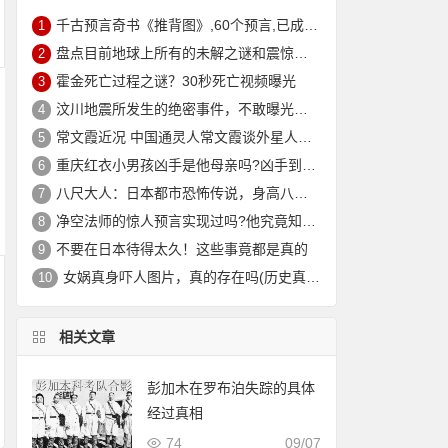
千古预言奇书《推背图》,60个预言,已成功预言43个
1
盘点目前地球上所有的未解之谜和震惊趣事
2
霍金死亡过程之谜？30秒死亡视频曝光
3
汶川地震所发生的绝密事件，不敢曝光真实案例！
4
常文霞近况 中国通灵人常文霞谈外星人真实性存疑
5
重庆红衣小男孩凶手是他母亲吗?凶手到底是谁?重庆红衣小男孩父母为什么不查?
6
八尺大人：日本都市恐怖传说，身高八尺专门对年轻男性下手
7
净空法师的惊人预言实现过吗?他究竟知道什么?
8
不要在日本待得太久！这些事竟都是真的
9
女娲真身吓人图片，真的存在吗(历史真实存在)
10
相关文章
彭加木在罗布泊失踪的具体
经过真相
74
09/07