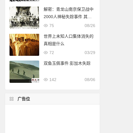
解密：青龙山南京保卫战中
2000人神秘失踪事件 其实
并非灵异
75
08/26
世界上未知人口集体消失的
真相是什么
72
03/29
双鱼玉佩事件:彭加木失踪
142
08/06
广告位