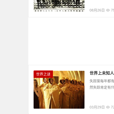
08月26日
7
世界上未知人
世界之谜
失踪案每年都
然失踪肯定有
03月29日
7