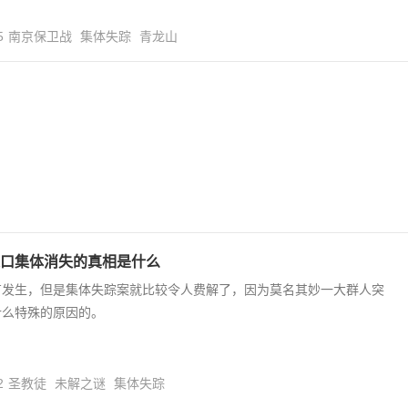
5
南京保卫战
集体失踪
青龙山
口集体消失的真相是什么
有发生，但是集体失踪案就比较令人费解了，因为莫名其妙一大群人突
什么特殊的原因的。
2
圣教徒
未解之谜
集体失踪