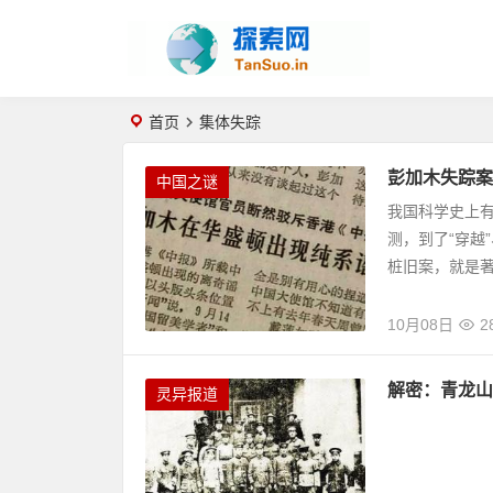
首页
集体失踪
彭加木失踪案
中国之谜
我国科学史上有
测，到了“穿越
桩旧案，就是著
10月08日
2
解密：青龙山
灵异报道