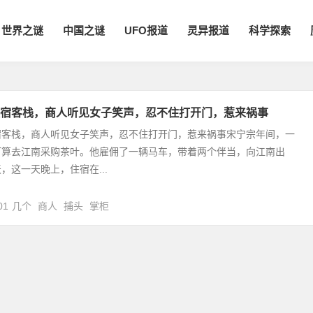
世界之谜
中国之谜
UFO报道
灵异报道
科学探索
宿客栈，商人听见女子笑声，忍不住打开门，惹来祸事
宿客栈，商人听见女子笑声，忍不住打开门，惹来祸事宋宁宗年间，一
打算去江南采购茶叶。他雇佣了一辆马车，带着两个伴当，向江南出
，这一天晚上，住宿在...
01
几个
商人
捕头
掌柜