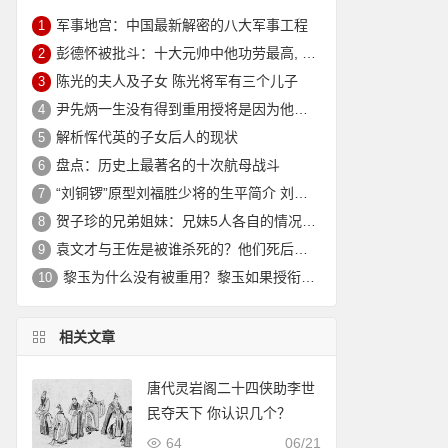
军事地宫：中国最新解密的八大军事工程
1
彭德怀被批斗：十大元帅中他功劳最高, 却被批斗最惨8年囚禁生活
2
陈光的夫人及子女 陈光将军有三个儿子
3
尹先炳一生没有得到重用授将是因为他个人方面有生活作风问题？
4
解析恽代英的子女后人的现状
5
盘点：历史上最著名的十次航母战斗
6
“刘铜锣”原型刘福胜少将的生平简介 刘福胜的老婆是谁？
7
贺子珍的兄弟姐妹：兄妹5人各自的情况介绍
8
袁文才与王佐是被谁杀死的？他们死后其后代情况如何？
9
黎玉为什么没有被重用？黎玉如果授衔会是什么军衔？
10
相关文章
唐代灵岩阁二十四侠助李世
民夺天下 你认识几个？
64
06/21