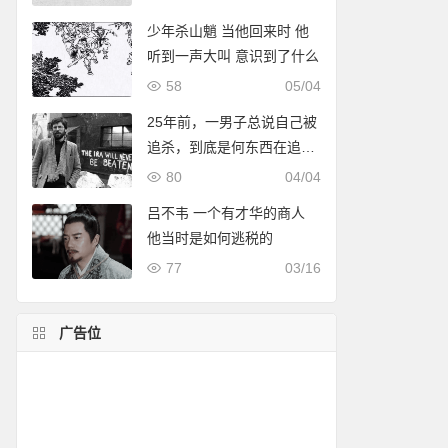
少年杀山魈 当他回来时 他
听到一声大叫 意识到了什么
58
05/04
25年前，一男子总说自己被
追杀，到底是何东西在追杀
他？至今成谜
80
04/04
吕不韦 一个有才华的商人
他当时是如何逃税的
77
03/16
广告位