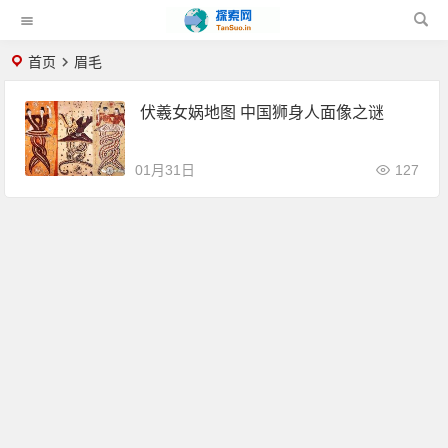
首页
眉毛
伏羲女娲地图 中国狮身人面像之谜
01月31日
127