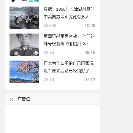
数据：1950年长津湖战役时
中美国力差距究竟有多大
540
10/09
第四野战军著名战士 他们的
绰号很有趣 它们是什么？
75
08/15
日本为什么不怕自己国家沉
没？原来后路已经铺好了 方
法太离谱了！
70
07/12
广告位