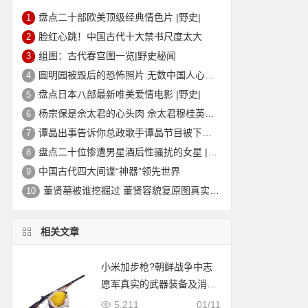
盘点二十部欧美顶级经典情色片 |野史|
1
脸红心跳！中国古代十大禁书尺度太大
2
组图：古代春宫图一览|野史秘闻
3
圆明园被毁后的恐怖照片 无数中国人心中的痛
4
盘点日本八部最新唯美爱情电影 |野史|
5
杨宗保是佘太君的心头肉 佘太君穆桂英的故事|野史秘闻
6
谭晶出事告诉你总政歌手谭晶节目被下架的真相
7
盘点二十位惨遭男星酒后性骚扰的女星 |野史|
8
中国古代四大间谍“神器”领先世界
9
董贤墓被谁挖掘过 董贤容貌复原图真实外貌|野史秘闻
10
相关文章
小米加步枪?朝鲜战争中志
愿军真实的武器装备及消耗
统计
5,211
01/11