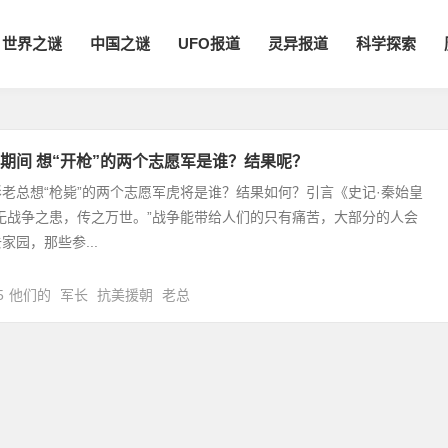
世界之谜
中国之谜
UFO报道
灵异报道
科学探索
期间 想“开枪”的两个志愿军是谁？结果呢？
老总想“枪毙”的两个志愿军虎将是谁？结果如何？引言《史记·秦始皇
无战争之患，传之万世。”战争能带给人们的只有痛苦，大部分的人会
家园，那些参...
5
他们的
军长
抗美援朝
老总