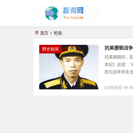
首页
枪毙
抗美援朝战争
野史秘闻
抗美援朝时，彭
本纪》说道：“
因为战争而失去
02月08日
8