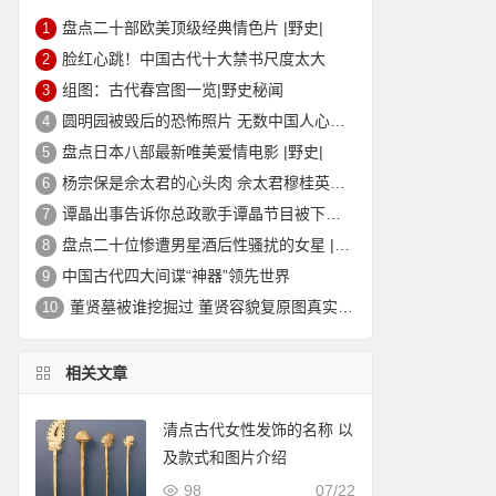
盘点二十部欧美顶级经典情色片 |野史|
1
脸红心跳！中国古代十大禁书尺度太大
2
组图：古代春宫图一览|野史秘闻
3
圆明园被毁后的恐怖照片 无数中国人心中的痛
4
盘点日本八部最新唯美爱情电影 |野史|
5
杨宗保是佘太君的心头肉 佘太君穆桂英的故事|野史秘闻
6
谭晶出事告诉你总政歌手谭晶节目被下架的真相
7
盘点二十位惨遭男星酒后性骚扰的女星 |野史|
8
中国古代四大间谍“神器”领先世界
9
董贤墓被谁挖掘过 董贤容貌复原图真实外貌|野史秘闻
10
相关文章
清点古代女性发饰的名称 以
及款式和图片介绍
98
07/22