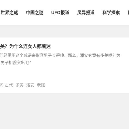
世界之谜
中国之谜
UFO报道
灵异报道
科学探索
美？为什么连女人都着迷
我们经常用这个成语来形容男子长得帅。那么，潘安究竟有多美呢？为
容男子相貌突出呢？
05
古代
多美
潘安
老妪