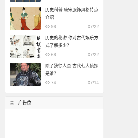
历史科普:唐宋服饰风格特点
介绍
98
07/22
历史的秘密:你对古代娱乐方
式了解多少？
68
07/22
除了狄徐人杰 古代七大侦探
是谁？
74
07/14
广告位