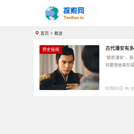
首页
着迷
古代潘安有多
野史秘闻
“貌若潘安”，
何要用他来形
02月01日
1