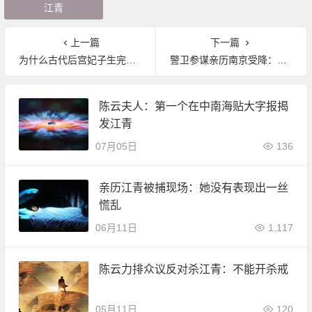
江青
上一篇
下一篇
为什么古代后宫妃子生完孩子不自己哺乳？
警卫参谋亲历南京受降：冈村宁次的手一直在抖
陈云夫人：第一个在中南海贴大字报揭
发江青
07月05日
136
亲历江青被捕现场：她没有表现出一丝
慌乱
06月11日
1,117
陈云力排众议反对杀江青：不能开杀戒
05月11日
120