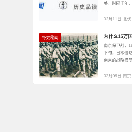
美。时隔千年，
02月11日
北伐
为什么15万
野史秘闻
南京保卫战，1
下旬，日本侵
南京的战略很简单
02月09日
南京