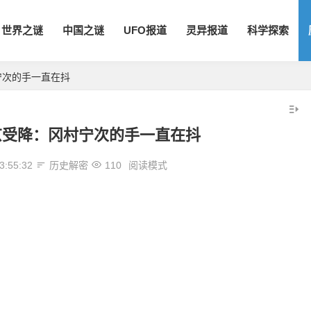
世界之谜
中国之谜
UFO报道
灵异报道
科学探索
宁次的手一直在抖
京受降：冈村宁次的手一直在抖
3:55:32
历史解密
110
阅读模式