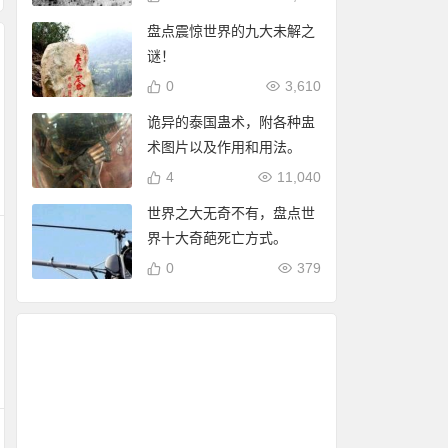
盘点震惊世界的九大未解之
谜！
0
3,610
诡异的泰国蛊术，附各种盅
术图片以及作用和用法。
4
11,040
世界之大无奇不有，盘点世
界十大奇葩死亡方式。
0
379