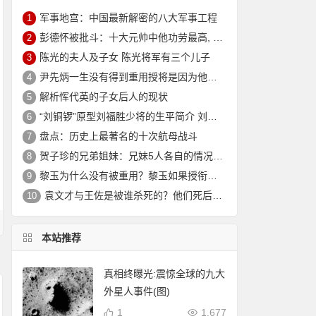
军事地宫：中国最新解密的八大军事工程
1
彭德怀被批斗：十大元帅中他功劳最高, 却被批斗最惨8年囚禁生活
2
陈光的夫人及子女 陈光将军有三个儿子
3
尹先炳一生没有得到重用授将是因为他个人方面有生活作风问题？
4
解析恽代英的子女后人的现状
5
“刘铜锣”原型刘福胜少将的生平简介 刘福胜的老婆是谁？
6
盘点：历史上最著名的十次航母战斗
7
贺子珍的兄弟姐妹：兄妹5人各自的情况介绍
8
黎玉为什么没有被重用？黎玉如果授衔会是什么军衔？
9
袁文才与王佐是被谁杀死的？他们死后其后代情况如何？
10
本站推荐
真相终曝光:震惊全球的九大
外星人事件(图)
1
1,677