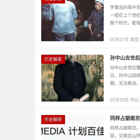
学鲁迅的高中生
一组在上个世纪
那个时代，能
05月27日
南京
孙中山去世后
历史解密
孙中山去世后要
日，孙中山因
期，无法救治。
02月23日
中山
同样占据南京
历史解密
同样占据南京
吴，见南京山环