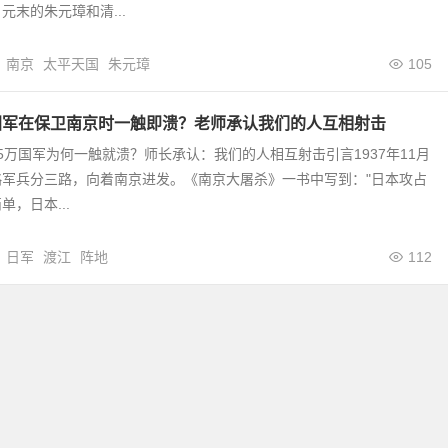
元末的朱元璋和清...
南京
太平天国
朱元璋
105
国军在保卫南京时一触即溃？老师承认我们的人互相射击
5万国军为何一触就溃？师长承认：我们的人相互射击引言1937年11月
略军兵分三路，向着南京进发。《南京大屠杀》一书中写到："日本攻占
，日本...
日军
渡江
阵地
112