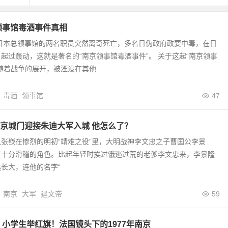
京领事馆毒酒事件真相
京日本总领事馆的两名职员突然离奇死亡，多名日伪政府政要中毒，在日
起过轰动，这就是著名的“南京领事馆毒酒事件”。 关于这起“南京领事
随着战争的展开，被湮没在其他...
毒酒
领事馆
47
京城门迎接朱迪大军入城 他怎么了？
张嵚在惨烈的明初“靖难之役”里，大明战神李文忠之子曹国公李景
了十分滑稽的角色。比起年轻时挨过饿逃过荒的老爹李文忠来，李景隆
长大，连他的名字“
南京
大军
建文帝
59
 小学生举红旗！法国镜头下的1977年南京