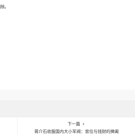
删除。
下一篇
蒋介石收服国内大小军阀：官位与钱财的捭阖