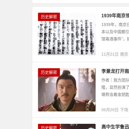
1939年南
历史解密
1939年，南
本以及中国都引
馆毒酒事件”，
11月21日
南京
李景龙打开南
历史解密
作者｜我方团队
隆，显然扮演
堪称含着金钥匙
06月20日
下场
高中生学鲁迅
历史解密