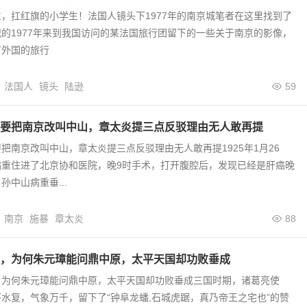
，扛红旗的小学生！法国人镜头下1977年的南京城笔者在这里找到了
的1977年来到我国访问的某法国旅行团留下的一些关于南京的影像，
有外国的旅行
法国人
镜头
陆逊
59
要把南京改叫中山，章太炎提三点反驳理由无人敢再提
把南京改叫中山，章太炎提三点反驳理由无人敢再提1925年1月26
病重住进了北京协和医院，晚9时手术，打开腹腔后，发现已经是肝癌晚
孙中山病重垂...
南京
施暴
章太炎
88
，为何朱元璋能问鼎中原，太平天国却功败垂成
，为何朱元璋能问鼎中原，太平天国却功败垂成三国时期，诸葛亮使
水复，气象万千，留下了“钟阜龙蟠,石城虎踞，真乃帝王之宅也”的赞