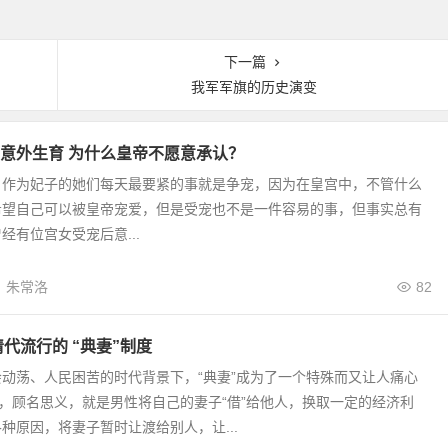
下一篇
我军军旗的历史演变
意外生育 为什么皇帝不愿意承认？
，作为妃子的她们每天最要紧的事就是争宠，因为在皇宫中，不管什么
希望自己可以被皇帝宠爱，但是受宠也不是一件容易的事，但事实总有
经有位宫女受宠后意...
朱常洛
82
清代流行的 “典妻”制度
动荡、人民困苦的时代背景下，“典妻”成为了一个特殊而又让人痛心
”，顾名思义，就是男性将自己的妻子“借”给他人，换取一定的经济利
种原因，将妻子暂时让渡给别人，让...