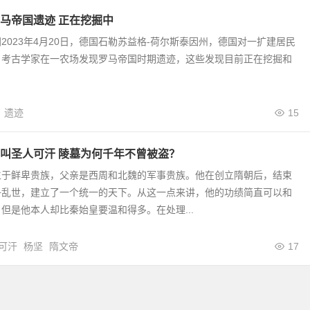
马帝国遗迹 正在挖掘中
2023年4月20日，德国石勒苏益格-荷尔斯泰因州，德国对一扩建居民
，考古学家在一农场发现罗马帝国时期遗迹，这些发现目前正在挖掘和
遗迹
15
叫圣人可汗 陵墓为何千年不曾被盗？
生于鲜卑贵族，父亲是西周和北魏的军事贵族。他在创立隋朝后，结束
争乱世，建立了一个统一的天下。从这一点来讲，他的功绩简直可以和
但是他本人却比秦始皇要温和得多。在处理...
可汗
杨坚
隋文帝
17