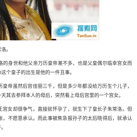
常洛。
常洛的身世和他父亲万历皇帝差不多，也是父皇偶尔临幸宫女而
为这个皇子的出生是他的一件丑事。
历皇帝虽然后宫佳丽三千，但是多少年都没给万历生个儿子，
一天其去参拜本人的母后，突然看上母后宫里的一个宫女。
王宫女却很争气，直接就怀孕了，就生下了皇长子朱常洛。但
账，不愿意承认。而此事被焦急报孙子的太后晓得后，就承认
子。