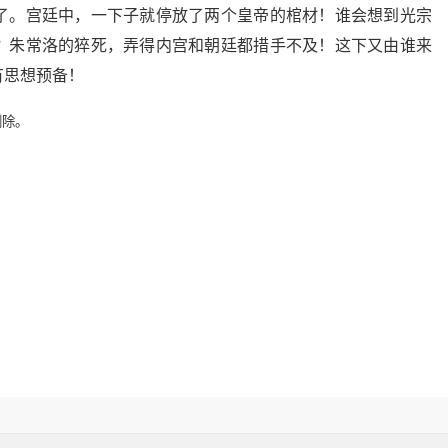
了。宫廷中，一下子就停放了两个皇帝的棺材！谁会想到光宗
？朱常洛的猝死，弄得内宫和朝廷都措手不及！这下又由谁来
有思想预备！
删除。