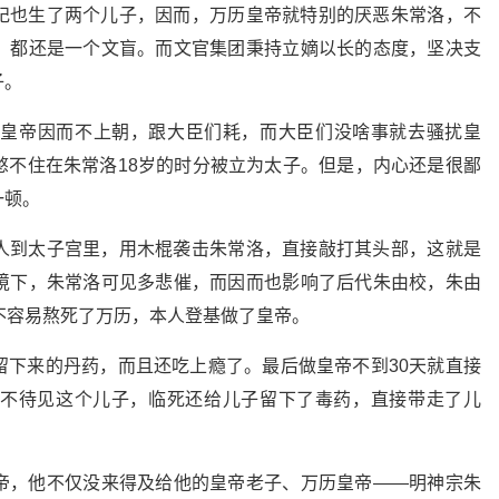
妃也生了两个儿子，因而，万历皇帝就特别的厌恶朱常洛，不
，都还是一个文盲。而文官集团秉持立嫡以长的态度，坚决支
子。
，皇帝因而不上朝，跟大臣们耗，而大臣们没啥事就去骚扰皇
憋不住在朱常洛18岁的时分被立为太子。但是，内心还是很鄙
一顿。
人到太子宫里，用木棍袭击朱常洛，直接敲打其头部，这就是
境下，朱常洛可见多悲催，而因而也影响了后代朱由校，朱由
不容易熬死了万历，本人登基做了皇帝。
留下来的丹药，而且还吃上瘾了。最后做皇帝不到30天就直接
不待见这个儿子，临死还给儿子留下了毒药，直接带走了儿
。
帝，他不仅没来得及给他的皇帝老子、万历皇帝——明神宗朱