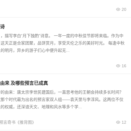
20
诗
，描写李白“月下独酌”诗意。 一年一度的中秋佳节即将来临。作为中
，这天正是合家团聚，品饼赏月，享受天伦之乐的美好时光。 每逢中秋
的明月，异乡的游子们心中便升起无...
16
由来 及哪些预言已成真
字的由来：唐太宗李世民建国后，一直思考他的王朝会持续多长时间？
教那个时代最为出名的预言家双人组——袁天罡与李淳风。这两位不仅
的权威，还深谙天文、地理和风水等多个学...
预言奇书《推背图》
12