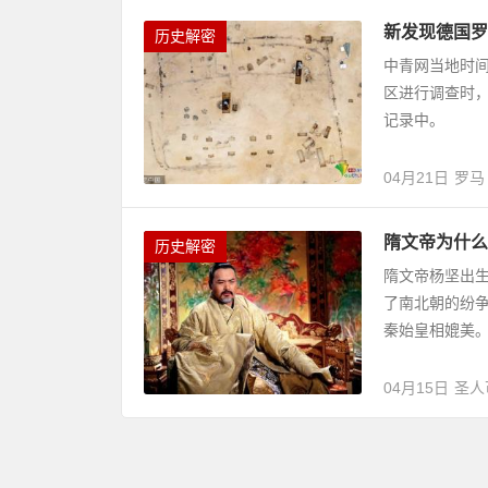
新发现德国罗
历史解密
中青网当地时间
区进行调查时
记录中。
04月21日
罗马
隋文帝为什么
历史解密
隋文帝杨坚出
了南北朝的纷
秦始皇相媲美。
04月15日
圣人