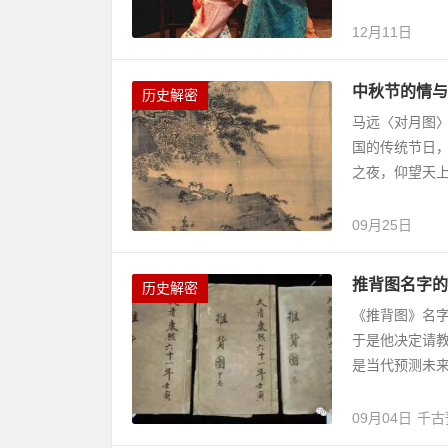
12月11日
中秋节的情与
历史解密
马远〈对月图〉
国的传统节日
之夜，仰望天上
09月25日
推背图名字的
历史解密
《推背图》名
于是他决定请
是当代预测未来
09月04日
千古