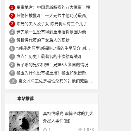
军事地宫：中国最新解密的八大军事工程
1
彭德怀被批斗：十大元帅中他功劳最高, 却被批斗最惨8年囚禁生活
2
陈光的夫人及子女 陈光将军有三个儿子
3
尹先炳一生没有得到重用授将是因为他个人方面有生活作风问题？
4
解析恽代英的子女后人的现状
5
“刘铜锣”原型刘福胜少将的生平简介 刘福胜的老婆是谁？
6
盘点：历史上最著名的十次航母战斗
7
贺子珍的兄弟姐妹：兄妹5人各自的情况介绍
8
黎玉为什么没有被重用？黎玉如果授衔会是什么军衔？
9
袁文才与王佐是被谁杀死的？他们死后其后代情况如何？
10
本站推荐
真相终曝光:震惊全球的九大
外星人事件(图)
1
1,676