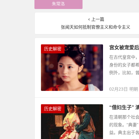
朱常洛
上一篇
张闻天如何抵制官僚主义和命令主义
宫女被宠爱后
历史解密
在古代皇宫中
身份的女子都
例外，比如，曾
02月23日
明朝
“借妇生子” 
历史解密
在清朝那个社会
的现象。“典妻
益。典主出于各