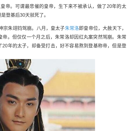
位皇帝。可谓最悲催的皇帝，生下来不被承认，做了20年的太
是登基后30天就死了。
明神宗朱翊钧驾崩。八月，皇太子
朱常洛
即皇帝位，大赦天下，
皇帝。但仅仅一个月之后，朱常洛却因红丸案突然驾崩。朱常
了20年的太子，却备受打击，好不容易熬到登基称帝，但是登