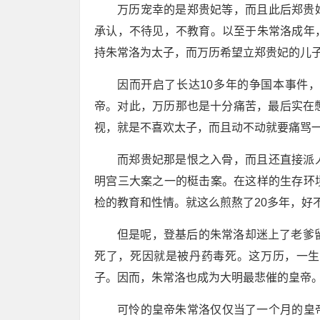
万历宠幸的是郑贵妃等，而且此后郑贵
承认，不待见，不教育。以至于朱常洛成年
持朱常洛为太子，而万历希望立郑贵妃的儿
因而开启了长达10多年的争国本事件
帝。对此，万历那也是十分痛苦，最后实在
视，就是不喜欢太子，而且动不动就要痛骂
而郑贵妃那是恨之入骨，而且还直接派
明宫三大案之一的梃击案。在这样的生存环
检的教育和性情。就这么煎熬了20多年，好
但是呢，登基后的朱常洛却迷上了老爹
死了，死因就是被丹药毒死。这万历，一生
子。因而，朱常洛也成为大明最悲催的皇帝
可怜的皇帝朱常洛仅仅当了一个月的皇