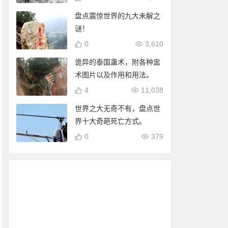
盘点震惊世界的九大未解之
谜！
0
3,610
诡异的泰国蛊术，附各种盅
术图片以及作用和用法。
4
11,038
世界之大无奇不有，盘点世
界十大奇葩死亡方式。
0
379