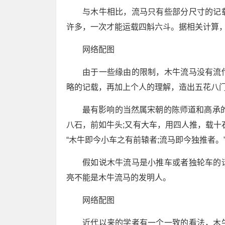
与木牛相比，流马只有些部分尺寸的记
许多，一次才能运载四斛六斗。据相关计算
网络配图
由于一些缘由的限制，木牛流马没有流
略的记载，再加上个人的理解，造出五花八
最有影响的当然属宋朝的陈师道和高承
八石，前如牛头;又有大车，用四人推，载十
“木牛即今小车之有前辕者;流马即今独推者
假如说木牛流马是小推车或者独轮车的
亮不能是木牛流马的发明人。
网络配图
近代以来的学者有一个一致的看法，木