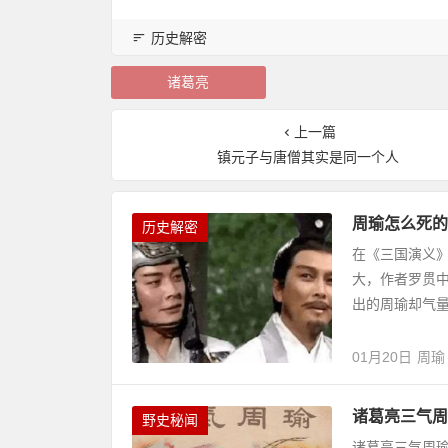
历史解密
诸葛亮
上一篇
镇元子与唐僧其实是同一个人
周瑜怎么死的
历史解密
在《三国演义
大，作者罗贯
出的周瑜却气量
01月20日
周瑜
诸葛亮三气周
野史秘闻
诸葛亮三气周瑜