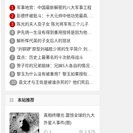
军事地宫：中国最新解密的八大军事工程
1
彭德怀被批斗：十大元帅中他功劳最高, 却被批斗最惨8年囚禁生活
2
陈光的夫人及子女 陈光将军有三个儿子
3
尹先炳一生没有得到重用授将是因为他个人方面有生活作风问题？
4
解析恽代英的子女后人的现状
5
“刘铜锣”原型刘福胜少将的生平简介 刘福胜的老婆是谁？
6
盘点：历史上最著名的十次航母战斗
7
贺子珍的兄弟姐妹：兄妹5人各自的情况介绍
8
黎玉为什么没有被重用？黎玉如果授衔会是什么军衔？
9
袁文才与王佐是被谁杀死的？他们死后其后代情况如何？
10
本站推荐
真相终曝光:震惊全球的九大
外星人事件(图)
1
1,676