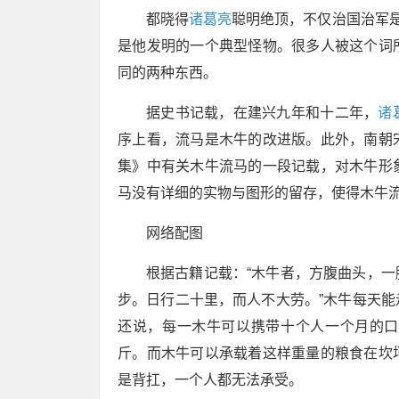
都晓得
诸葛亮
聪明绝顶，不仅治国治军是
是他发明的一个典型怪物。很多人被这个词
同的两种东西。
据史书记载，在建兴九年和十二年，
诸
序上看，流马是木牛的改进版。此外，南朝
集》中有关木牛流马的一段记载，对木牛形
马没有详细的实物与图形的留存，使得木牛
网络配图
根据古籍记载：“木牛者，方腹曲头，
步。日行二十里，而人不大劳。”木牛每天
还说，每一木牛可以携带十个人一个月的口
斤。而木牛可以承载着这样重量的粮食在坎
是背扛，一个人都无法承受。