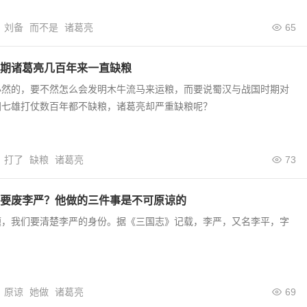
刘备
而不是
诸葛亮
65
期诸葛亮几百年来一直缺粮
必然的，要不然怎么会发明木牛流马来运粮，而要说蜀汉与战国时期对
国七雄打仗数百年都不缺粮，诸葛亮却严重缺粮呢？
打了
缺粮
诸葛亮
73
要废李严？他做的三件事是不可原谅的
题，我们要清楚李严的身份。据《三国志》记载，李严，又名李平，字
。
原谅
她做
诸葛亮
69