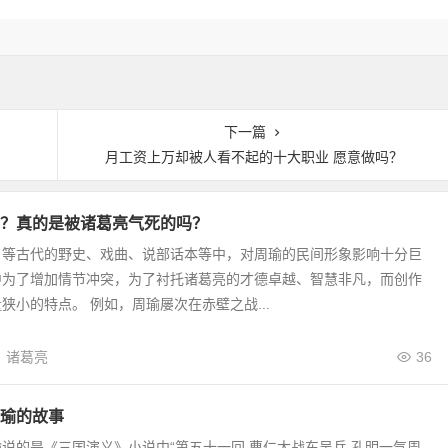
下一篇
月工资上万却被人看不起的十大职业 愿意做吗？
？真的是被诸葛亮气死的吗？
》等古代的野史、戏曲、说部话本等中，对周瑜的民间形象影响十分巨
中为了增加情节冲突，为了衬托诸葛亮的才德卓越、智慧非凡，而创作
狭小的特点。 例如，周瑜屡次在赤壁之战...
诸葛亮
36
瑜的故事
说的是《三国演义》小说中“第五十一回 曹仁大战东吴兵 孔明一气周