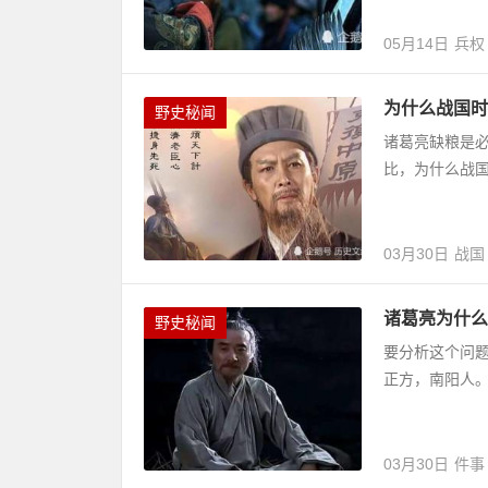
05月14日
兵权
为什么战国时
野史秘闻
诸葛亮缺粮是
比，为什么战
03月30日
战国
诸葛亮为什么
野史秘闻
要分析这个问
正方，南阳人
03月30日
件事