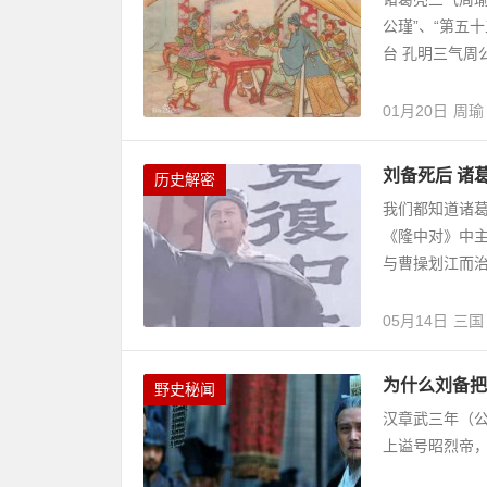
公瑾”、“第五
台 孔明三气周公
01月20日
周瑜
刘备死后 诸
历史解密
我们都知道诸
《隆中对》中
与曹操划江而治
05月14日
三国
为什么刘备把
野史秘闻
汉章武三年（公
上谥号昭烈帝