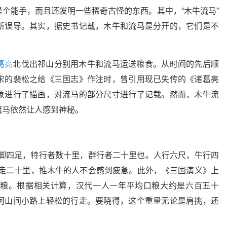
个能手，而且还发明一些稀奇古怪的东西。其中，“木牛流马”
所误导。其实，据史书记载，木牛和流马是分开的，它们是不
葛亮
北伐出祁山分别用木牛和流马运送粮食。从时间的先后顺
宋的裴松之给《三国志》作注时，曾引用现已失传的《诸葛亮
象进行了描画，对流马的部分尺寸进行了记载。然而，木牛流
流马依然让人感到神秘。
一脚四足，特行者数十里，群行者二十里也。人行六尺，牛行四
能走二十里，推木牛的人不会感到疲惫。此外，《三国演义》上
粮。根据相关计算，汉代一人一年平均口粮大约是六百五十
坷山间小路上轻松的行走。要晓得，这个重量无论是肩挑，还