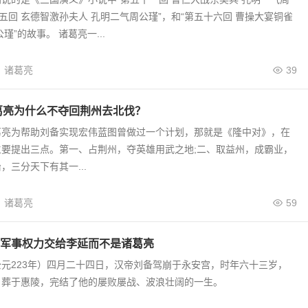
十五回 玄德智激孙夫人 孔明二气周公瑾”，和“第五十六回 曹操大宴铜雀
瑾”的故事。 诸葛亮一...
诸葛亮
39
葛亮为什么不夺回荆州去北伐？
葛亮为帮助刘备实现宏伟蓝图曾做过一个计划，那就是《隆中对》，在
主要提出三点。第一、占荆州，夺英雄用武之地;二、取益州，成霸业，
，三分天下有其一...
诸葛亮
59
军事权力交给李延而不是诸葛亮
元223年）四月二十四日，汉帝刘备驾崩于永安宫，时年六十三岁，
，葬于惠陵，完结了他的屡败屡战、波浪壮阔的一生。