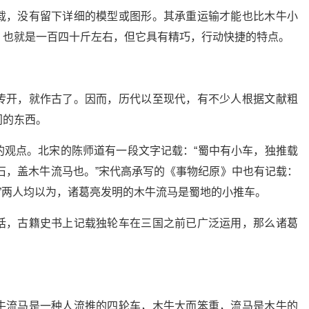
载，没有留下详细的模型或图形。其承重运输才能也比木牛小
，也就是一百四十斤左右，但它具有精巧，行动快捷的特点。
传开，就作古了。因而，历代以至现代，有不少人根据文献粗
门的东西。
的观点。北宋的陈师道有一段文字记载：“蜀中有小车，独推载
石，盖木牛流马也。”宋代高承写的《事物纪原》中也有记载：
。”两人均以为，诸葛亮发明的木牛流马是蜀地的小推车。
话，古籍史书上记载独轮车在三国之前已广泛运用，那么诸葛
牛流马是一种人流推的四轮车，木牛大而笨重，流马是木牛的