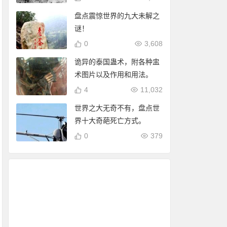
盘点震惊世界的九大未解之
谜！
0
3,608
诡异的泰国蛊术，附各种盅
术图片以及作用和用法。
4
11,032
世界之大无奇不有，盘点世
界十大奇葩死亡方式。
0
379