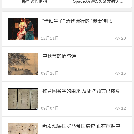
那些恐怖植物
SpaceX猎鹰9火箭发射失败集锦：快把人炸晕了
“借妇生子” 清代流行的 “典妻”制度
12月11日
20
中秋节的情与诗
09月25日
16
推背图名字的由来 及哪些预言已成真
09月04日
12
新发现德国罗马帝国遗迹 正在挖掘中