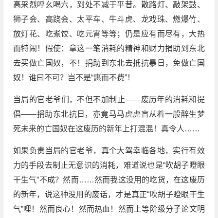
高采烈呼幺喝六，到处不减于平昔。散路灯、敲架鼓、
狮子会、高跷会、太平车、牛斗虎、龙戏珠、燃爆竹、
放灯花、吃煮饺、吃元宵等等；仍是应有而尽有，大热
而特闹！假使：拿这一笔消耗的精神和财力捐助到东北
去买做亡国奴，不！捐助到东北去抵抗暴日，免做亡国
奴！谁曰不可？岂不是“惠而不费”！
当局的官老爷们，不但不加制止——废历年的消耗和提
倡——捐助东北抗日，亦竟马马虎虎盲从着一般醉生梦
死未来的亡国奴在这废历的新年上打混混！真令人……
如果负责当局的官老爷，真个大驾幸临各地，实行有效
力的手段去制止无意识的消耗，难道说也是“吹胡子瞪眼
干生气”不成？然而……然而我这没用的吃货，在这废历
的新年，说这种没用的废话，才是真正“吹胡子瞪眼干生
气”哩！然而良心！然而热血！然而上等阶级分子论文明