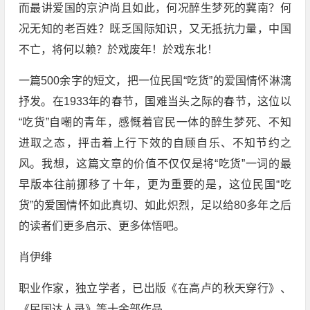
而最讲爱国的京沪尚且如此，何况醉生梦死的冀南？何
况无知的老百姓？既乏国际知识，又无抵抗力量，中国
不亡，将何以赖？於戏废年！於戏东北！
一篇500余字的短文，把一位民国“吃货”的爱国情怀淋漓
抒发。在1933年的春节，国难当头之际的春节，这位以
“吃货”自嘲的青年，感慨着官民一体的醉生梦死、不知
进取之态，抨击着上行下效的自顾自乐、不知节约之
风。我想，这篇文章的价值不仅仅是将“吃货”一词的最
早版本往前挪移了十年，更为重要的是，这位民国“吃
货”的爱国情怀如此真切、如此炽烈，足以给80多年之后
的读者们更多启示、更多体悟吧。
肖伊绯
职业作家，独立学者，已出版《在高卢的秋天穿行》、
《民国达人录》等十余部作品。