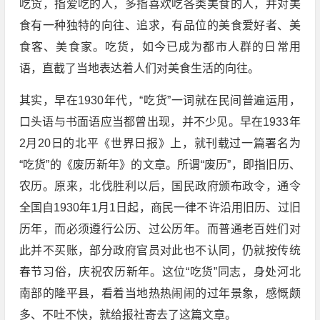
吃货，指爱吃的人，多指喜欢吃各类美食的人，并对美
食有一种独特的向往、追求，有品位的美食爱好者、美
食客、美食家。吃货，如今已成为都市人群的日常用
语，直截了当地表达着人们对美食生活的向往。
其实，早在1930年代，“吃货”一词就在民间普遍运用，
口头语与书面语应当都曾出现，并不少见。早在1933年
2月20日的北平《世界日报》上，就刊载过一篇署名为
“吃货”的《废历新年》的文章。所谓“废历”，即指旧历、
农历。原来，北伐胜利以后，国民政府颁布政令，通令
全国自1930年1月1日起，商民一律不许沿用旧历、过旧
历年，而必须遵行公历、过公历年。而普通老百姓们对
此并不买账，部分政府官员对此也不认同，仍就按传统
春节习俗，庆祝农历新年。这位“吃货”同志，身处河北
南部的隆平县，看着当地热热闹闹的过年景象，感慨颇
多、不吐不快，就给报社寄去了这篇文章。