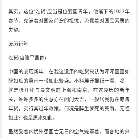
其实，这位“吃货”应当是位爱国青年，他笔下的1933年
春节，充满着对国家前途的担忧，流露着对国民素质的
失望。
废历新年
吃货(自隆平县寄)
中国的废历新年，在我这没用的吃货只认为浑浑噩噩如
醉如痴的冀南一带如此繁盛。不料展开报纸一看，嘿！
就是极开化与最文明的上海和南京，在这废历的新年
关，许许多多的生意亦在闭门大吉，一般居民仍在筹备
年货，实行其过年政策。何况是醉生梦死的冀南，无怪
如此？也是原来如此。
虽然受着内忧外患国亡无日的空气笼罩着，而各地的兴