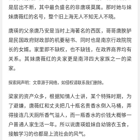
是层出不断，其中最负盛名的非唐瑛莫属。那时她与妹
妹唐薇红的名号，整个旧上海无人不知无人不晓。
唐瑛的父亲唐乃安是当时上海著名的西医，哥哥唐腴胪
是民国政府财政部的机要秘书、同时也是南京行政院院
长的女婿。家里即不缺权，也不缺钱，在政界商界均有
关系。其妹唐薇红的夫家更是南浔四大家族之一的梁
家。
探索网声明：文章源于网络，如侵权请联系我们删除。
梁家的资产众多，根据知情人士讲，某个特殊时期，为
了避嫌，唐薇红和丈夫把几十瓶名贵香水倒入马桶，弄
得接连几天厕所香气溢人，而一瓶香水的价钱大概够一
户普通人家生活一年。所以说唐瑛姐妹自幼锦衣玉食，
接触学习的也都是上流社会的风气。