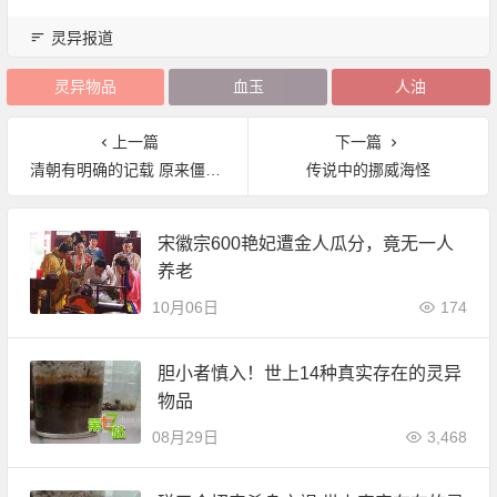
灵异报道
灵异物品
血玉
人油
上一篇
下一篇
清朝有明确的记载 原来僵尸真的存在？
传说中的挪威海怪
宋徽宗600艳妃遭金人瓜分，竟无一人
养老
10月06日
174
胆小者慎入！世上14种真实存在的灵异
物品
08月29日
3,468