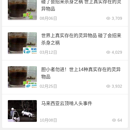
碰了会招来杀身之祸 世上真实存在的灵
异物品
08月06日
3,709
世界上真实存在的灵异物品 碰了会招来
杀身之祸
03月12日
4,029
胆小者勿进！世上14种真实存在的灵异
物品
02月25日
3,932
马来西亚云顶啃人头事件
10月08日
64