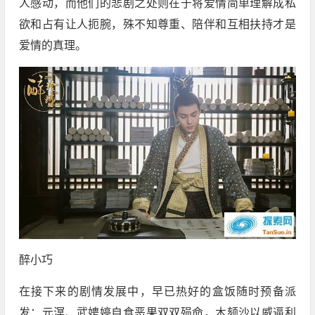
人感动，而他们的悲剧之处则在于将爱情简单理解成私
欲和占有让人扼腕，殊不知尊重、陪伴和互相扶持才是
爱情的真理。
醉小巧
在接下来的剧情发展中，早已热好的盒饭随时预备派
发：元溟、武娉婷自食恶果双双殒命，木颏沙以威逼利