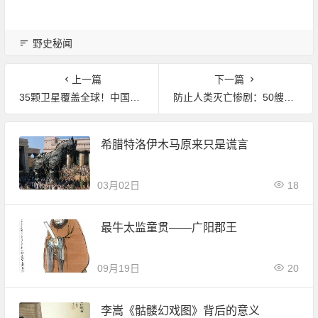
野史秘闻
上一篇
下一篇
35颗卫星覆盖全球！中国启动北斗三号：要啥GPS？
防止人类灭亡惨剧：50艘微型宇宙飞船造访300颗小行星
希腊特洛伊木马原来只是谎言
03月02日
18
最牛太监童贯——广阳郡王
09月19日
20
李嵩《骷髅幻戏图》背后的意义