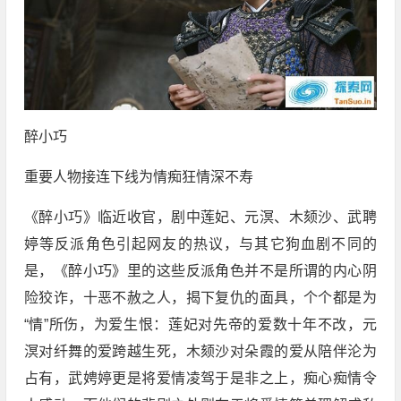
醉小巧
重要人物接连下线为情痴狂情深不寿
《醉小巧》临近收官，剧中莲妃、元溟、木颏沙、武聘
婷等反派角色引起网友的热议，与其它狗血剧不同的
是，《醉小巧》里的这些反派角色并不是所谓的内心阴
险狡诈，十恶不赦之人，揭下复仇的面具，个个都是为
“情”所伤，为爱生恨：莲妃对先帝的爱数十年不改，元
溟对纤舞的爱跨越生死，木颏沙对朵霞的爱从陪伴沦为
占有，武娉婷更是将爱情凌驾于是非之上，痴心痴情令