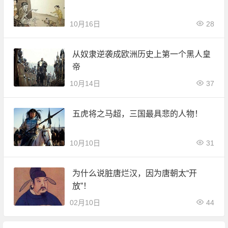
10月16日
28
从奴隶逆袭成欧洲历史上第一个黑人皇
帝
10月14日
37
五虎将之马超，三国最具悲的人物！
10月10日
31
为什么说脏唐烂汉，因为唐朝太“开
放”！
02月10日
44