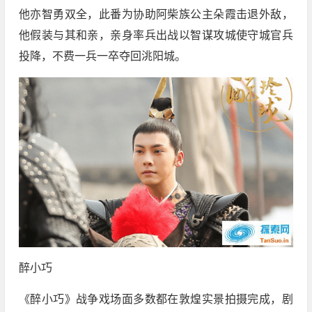
他亦智勇双全，此番为协助阿柴族公主朵霞击退外敌，
他假装与其和亲，亲身率兵出战以智谋攻城使守城官兵
投降，不费一兵一卒夺回洮阳城。
醉小巧
《醉小巧》战争戏场面多数都在敦煌实景拍摄完成，剧