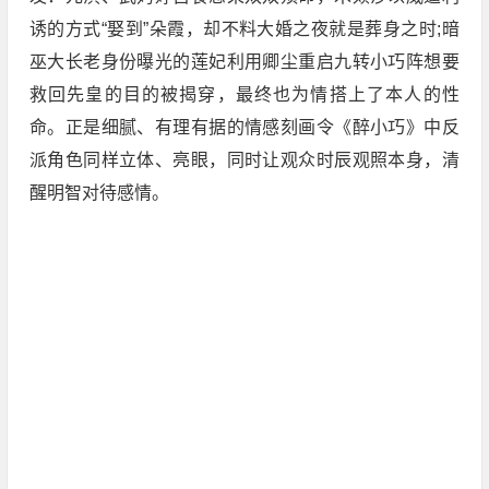
诱的方式“娶到”朵霞，却不料大婚之夜就是葬身之时;暗
巫大长老身份曝光的莲妃利用卿尘重启九转小巧阵想要
救回先皇的目的被揭穿，最终也为情搭上了本人的性
命。正是细腻、有理有据的情感刻画令《醉小巧》中反
派角色同样立体、亮眼，同时让观众时辰观照本身，清
醒明智对待感情。