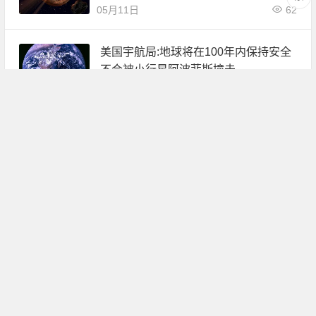
05月11日
62
美国宇航局:地球将在100年内保持安全
不会被小行星阿波菲斯撞击
04月05日
70
恐龙灭绝后 如果这里有小行星撞击地球
人类会怎么样？
03月24日
72
一颗小行星将于3月21日安全飞越地球
相距约200万公里
03月18日
67
最新研究：龙宫小行星聚集形成之前失