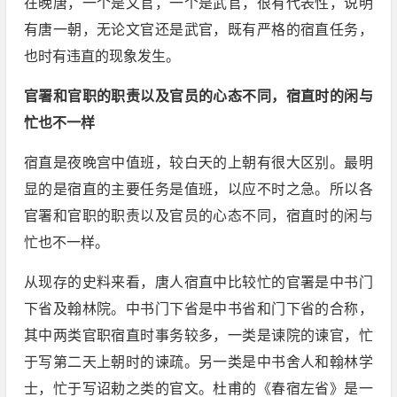
在晚唐，一个是文官，一个是武官，很有代表性，说明
有唐一朝，无论文官还是武官，既有严格的宿直任务，
也时有违直的现象发生。
官署和官职的职责以及官员的心态不同，宿直时的闲与
忙也不一样
宿直是夜晚宫中值班，较白天的上朝有很大区别。最明
显的是宿直的主要任务是值班，以应不时之急。所以各
官署和官职的职责以及官员的心态不同，宿直时的闲与
忙也不一样。
从现存的史料来看，唐人宿直中比较忙的官署是中书门
下省及翰林院。中书门下省是中书省和门下省的合称，
其中两类官职宿直时事务较多，一类是谏院的谏官，忙
于写第二天上朝时的谏疏。另一类是中书舍人和翰林学
士，忙于写诏勅之类的官文。杜甫的《春宿左省》是一