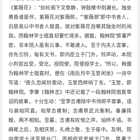
《紫薇花》：“丝纶阁下文章静，钟鼓楼中刻漏长。独坐
黄昏谁是伴，紫薇花对紫薇郎。”“紫薇郎”即中书舍人，
白居易以中书舍人宿直，故对紫薇花自嘲其独坐时的闲
寂。而翰林学士宿直却要忙得多。据载，翰林院“禁署严
密，非本院人虽有公事，不敢遽入。至于内夫人宣事，
亦先引铃，每有文书，即内臣立于门外，铃声动，本院
小判官出受，受讫，授院使，院使授学士。”所以，韩偓
为翰林学士宿直时，便在《雨后月中玉堂闲坐》一诗中
写道：“夜久忽闻铃索动，玉堂西畔响丁东。”玉堂，即
翰林院。李肇《翰林志》中还记载了一段翰林院宿直草
诏的故事，十分生动：“至李吉甫除中书侍郎平章事，适
与裴垍同直。垍草吉甫制；吉甫草武元衡制。垂廉挥
翰，两不相知。至暮，吉甫有叹惋之声，垍终不语。书
麻尾之后，及相庆贺，礼绝之敬，生于座中。及明，院
中使学士送至银台门，而相府官吏候于门外，禁署之