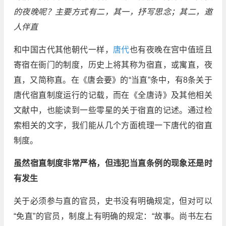
的夜晚呢？主要方式有二，其一，抒写思念；其二，邀
人伴直
和中国古代其他朝代一样，
唐代
也有夜晚在宫中值班且
寄宿在衙门的制度，历史上将其称为宿直，或寓直，夜
直，又简称直。在《唐会要》的“当直”条中，有8条关于
唐代宿直制度运行的记载，而在《全唐诗》及其他相关
文献中，也能读到一些零星的关于宿直的记述。通过检
索相关的文字，我们能从几个方面梳理一下唐代的宿直
制度。
虽然宿直制度非常严格，但违犯当直条例的现象还是时
有发生
关于必须参与直的官员，史书没有明确规定，但对可以
“免直”的官员，制度上有明确的规定：“故事。尚书左右