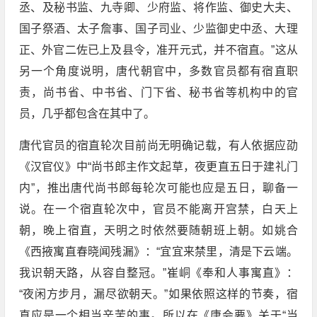
丞、及秘书监、九寺卿、少府监、将作监、御史大夫、
国子祭酒、太子詹事、国子司业、少监御史中丞、大理
正、外官二佐已上及县令，准开元式，并不宿直。”这从
另一个角度说明，唐代朝官中，多数官员都有宿直职
责，尚书省、中书省、门下省、秘书省等机构中的官
员，几乎都包含在其中了。
唐代官员的宿直轮次目前尚无明确记载，有人依据应劭
《汉官仪》中“尚书郎主作文起草，夜更直五日于建礼门
内”，推出唐代尚书郎每轮次可能也应是五日，聊备一
说。在一个宿直轮次中，官员不能离开宫禁，白天上
朝，晚上宿直，天明之时依然要随朝班上朝。如姚合
《西掖寓直春晓闻残漏》：“宜宜来禁里，清是下云端。
我识朝天路，从容自整冠。”崔峒《奉和人事寓直》：
“夜闲方步月，漏尽欲朝天。”如果依照这样的节奏，宿
直应是一个相当辛苦的事。所以在《唐会要》关于“当