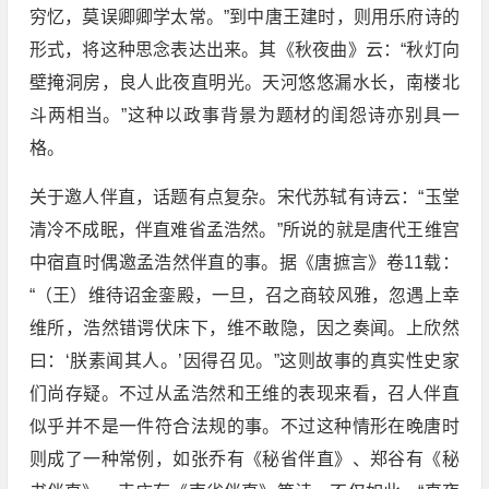
穷忆，莫误卿卿学太常。”到中唐王建时，则用乐府诗的
形式，将这种思念表达出来。其《秋夜曲》云：“秋灯向
壁掩洞房，良人此夜直明光。天河悠悠漏水长，南楼北
斗两相当。”这种以政事背景为题材的闺怨诗亦别具一
格。
关于邀人伴直，话题有点复杂。宋代苏轼有诗云：“玉堂
清冷不成眠，伴直难省孟浩然。”所说的就是唐代王维宫
中宿直时偶邀孟浩然伴直的事。据《唐摭言》卷11载：
“（王）维待诏金銮殿，一旦，召之商较风雅，忽遇上幸
维所，浩然错谔伏床下，维不敢隐，因之奏闻。上欣然
曰：‘朕素闻其人。’因得召见。”这则故事的真实性史家
们尚存疑。不过从孟浩然和王维的表现来看，召人伴直
似乎并不是一件符合法规的事。不过这种情形在晚唐时
则成了一种常例，如张乔有《秘省伴直》、郑谷有《秘