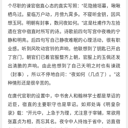
个尽职的谏官宿直心态的直实写照：“花隐掖垣暮，啾啾
栖鸟过。星临万户动，月傍九霄多。不寝听金钥，因风
想玉珂。明朝有封事，数问夜如何。”这是杜甫作为左拾
遗在宫中宿直时所写的诗。诗歌前四句写宫中夜晚的宁
静和明亮。后四句写自己静夜难眠的心理活动，很有职
业感。听到风吹动宫铃的声响，他联想到了钥匙已开启
了宫门，朝官们已着官服整齐上朝，官服上的玉佩还发
出清脆的声响。由此他想到了自己天明之时也有谏疏
（封事），所以不停地自问：“夜如何（几点了）。”这
种情形还是很辛苦的。
在唐代官职的设置中，中书舍人和翰林学士都是草诏的
近臣，宿直的主要职守也是草诏。如郑处诲《明皇杂
录》载：“开元中，上急于为理，尤注意于宰辅，常欲用
张嘉贞为相，而忘其名。夜令中人持烛于省中，访直宿