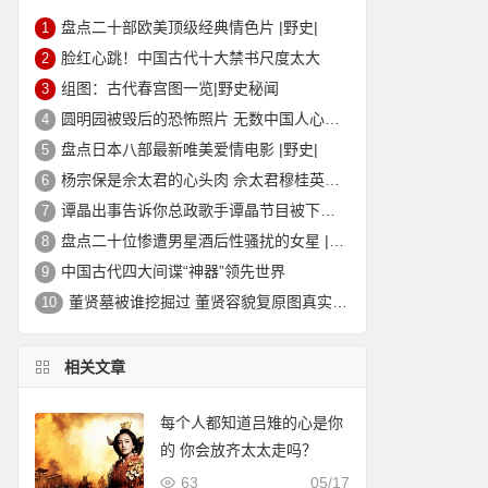
盘点二十部欧美顶级经典情色片 |野史|
1
脸红心跳！中国古代十大禁书尺度太大
2
组图：古代春宫图一览|野史秘闻
3
圆明园被毁后的恐怖照片 无数中国人心中的痛
4
盘点日本八部最新唯美爱情电影 |野史|
5
杨宗保是佘太君的心头肉 佘太君穆桂英的故事|野史秘闻
6
谭晶出事告诉你总政歌手谭晶节目被下架的真相
7
盘点二十位惨遭男星酒后性骚扰的女星 |野史|
8
中国古代四大间谍“神器”领先世界
9
董贤墓被谁挖掘过 董贤容貌复原图真实外貌|野史秘闻
10
相关文章
每个人都知道吕雉的心是你
的 你会放齐太太走吗？
63
05/17