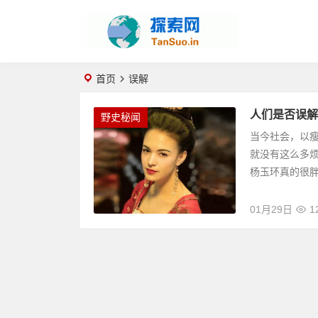
首页
误解
人们是否误解
野史秘闻
当今社会，以
就没有这么多
杨玉环真的很
01月29日
1