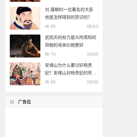
刘 唐朝的一位著名的大臣
他是怎样得到的赏识的？
65
05/13
武则天的权力是众所周知的
但她的母亲比她更好
73
03/30
安禄山为什么要讨好杨贵
妃？安禄山对杨贵妃的死有
什么反应？
65
03/30
广告位