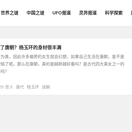
世界之谜
中国之谜
UFO报道
灵异报道
科学探索
了唐朝？杨玉环的身材很丰满
瘦为美，因此许多偏旁的女生就会幻想，如果自己生活在唐朝，是不是
烦恼了呢。那么在唐朝，真的是越胖越好看吗？是古代四大美女之一的
胖吗？
20
世人
唐代
杨玉环
误解