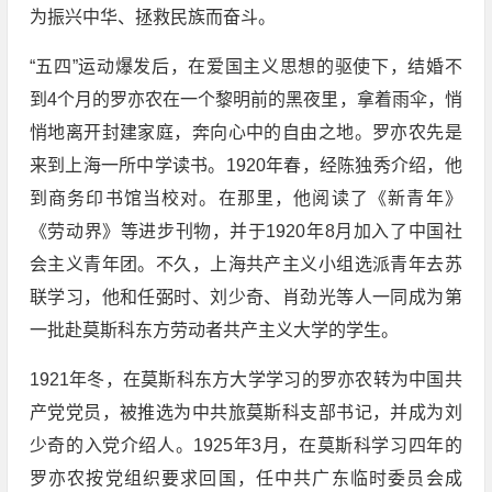
为振兴中华、拯救民族而奋斗。
“五四”运动爆发后，在爱国主义思想的驱使下，结婚不
到4个月的罗亦农在一个黎明前的黑夜里，拿着雨伞，悄
悄地离开封建家庭，奔向心中的自由之地。罗亦农先是
来到上海一所中学读书。1920年春，经陈独秀介绍，他
到商务印书馆当校对。在那里，他阅读了《新青年》
《劳动界》等进步刊物，并于1920年8月加入了中国社
会主义青年团。不久，上海共产主义小组选派青年去苏
联学习，他和任弼时、刘少奇、肖劲光等人一同成为第
一批赴莫斯科东方劳动者共产主义大学的学生。
1921年冬，在莫斯科东方大学学习的罗亦农转为中国共
产党党员，被推选为中共旅莫斯科支部书记，并成为刘
少奇的入党介绍人。1925年3月，在莫斯科学习四年的
罗亦农按党组织要求回国，任中共广东临时委员会成