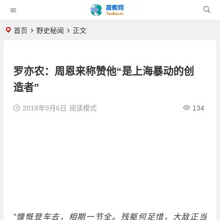
首页
野史秘闻
正文
罗亦农：周恩来称赞他“是上海暴动的创
造者”
2018年9月6日
阅读模式
134
“慷慨登车去，相期一节全。残躯何足惜，大敌正当