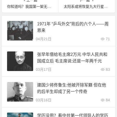
上一篇
下一篇
你知道吗？我国第一架无人驾驶飞机的设计制造者是衡阳人
太阳系或将恢复九大行星论：天文学家有信心找到它
1971年 “乒乓外交”背后的六个人——周
恩来
04月21日
71
张早年借给毛主席2万元 中华人民共和
国成立后 毛主席说:还是一年两千元
03月17日
83
建国少将佟鲁生:他被开除军籍 但在他
的后半生却成了另一个传奇
03月16日
84
学历没用？看中共第一代领导人的学历