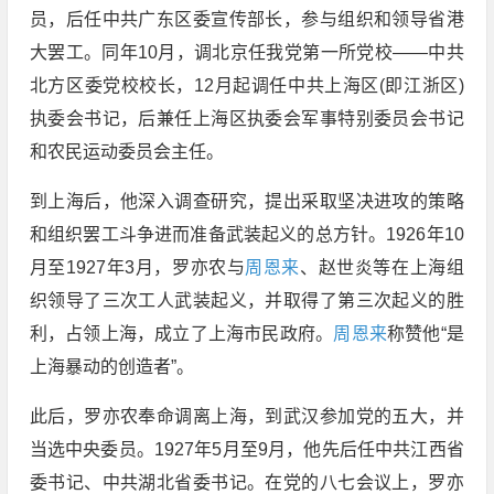
员，后任中共广东区委宣传部长，参与组织和领导省港
大罢工。同年10月，调北京任我党第一所党校——中共
北方区委党校校长，12月起调任中共上海区(即江浙区)
执委会书记，后兼任上海区执委会军事特别委员会书记
和农民运动委员会主任。
到上海后，他深入调查研究，提出采取坚决进攻的策略
和组织罢工斗争进而准备武装起义的总方针。1926年10
月至1927年3月，罗亦农与
周恩来
、赵世炎等在上海组
织领导了三次工人武装起义，并取得了第三次起义的胜
利，占领上海，成立了上海市民政府。
周恩来
称赞他“是
上海暴动的创造者”。
此后，罗亦农奉命调离上海，到武汉参加党的五大，并
当选中央委员。1927年5月至9月，他先后任中共江西省
委书记、中共湖北省委书记。在党的八七会议上，罗亦