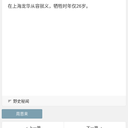
在上海龙华从容就义，牺牲时年仅26岁。
野史秘闻
周恩来