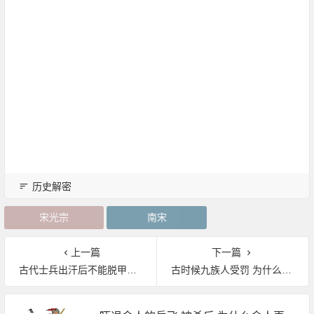
历史解密
宋光宗
南宋
上一篇
下一篇
古代士兵出汗后不能脱甲吗？
古时候九族人受罚 为什么有罪官员的亲属没有逃脱？