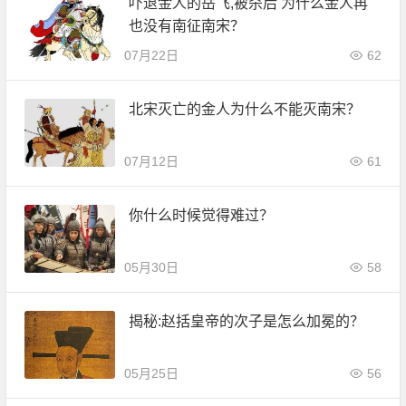
吓退金人的岳飞,被杀后 为什么金人再
也没有南征南宋？
07月22日
62
北宋灭亡的金人为什么不能灭南宋？
07月12日
61
你什么时候觉得难过？
05月30日
58
揭秘:赵括皇帝的次子是怎么加冕的？
05月25日
56