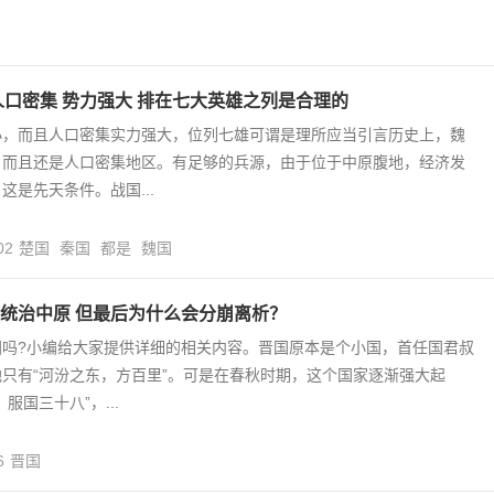
人口密集 势力强大 排在七大英雄之列是合理的
小，而且人口密集实力强大，位列七雄可谓是理所应当引言历史上，魏
，而且还是人口密集地区。有足够的兵源，由于位于中原腹地，经济发
这是先天条件。战国...
02
楚国
秦国
都是
魏国
统治中原 但最后为什么会分崩离析？
国吗?小编给大家提供详细的相关内容。晋国原本是个小国，首任国君叔
只有“河汾之东，方百里”。可是在春秋时期，这个国家逐渐强大起
服国三十八”，...
6
晋国