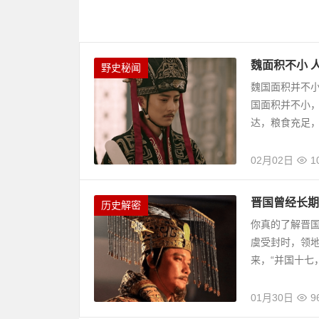
魏面积不小 
野史秘闻
魏国面积并不
国面积并不小
达，粮食充足，
02月02日
1
晋国曾经长期
历史解密
你真的了解晋
虞受封时，领地
来，“并国十七，
01月30日
9