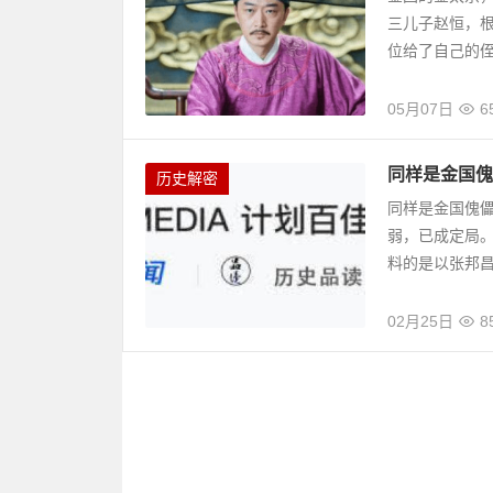
三儿子赵恒，
位给了自己的
05月07日
6
同样是金国傀
历史解密
同样是金国傀儡
弱，已成定局
料的是以张邦昌
02月25日
8