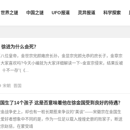
世界之谜
中国之谜
UFO报道
灵异报道
科学探索
 徐进为什么会死？
第八位皇帝，金世宗完颜雍庶长孙，金显宗完颜允恭的庶长子，金章宗
大家喜欢吗?今天小编就为大家详细解读一下~金宣宗侵宋，结果反被
十不一存”(《...
9
宋朝
晋国
国生了14个孩子 这是否意味着他在徐金国受到良好的待遇？
金战争史上，却也有一桩长期惹来争议的“美谈”——宋徽宗在金国生
史爱好者想象中不同的是，作为一位足以载入煌煌史册的败家子，断送
徽宗赵佶，在蒙受靖