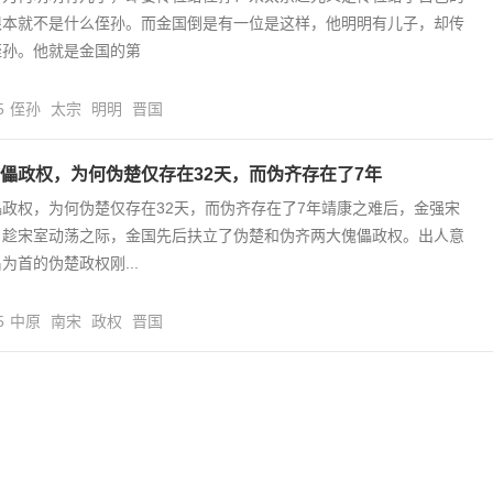
根本就不是什么侄孙。而金国倒是有一位是这样，他明明有儿子，却传
侄孙。他就是金国的第
5
侄孙
太宗
明明
晋国
儡政权，为何伪楚仅存在32天，而伪齐存在了7年
政权，为何伪楚仅存在32天，而伪齐存在了7年靖康之难后，金强宋
。趁宋室动荡之际，金国先后扶立了伪楚和伪齐两大傀儡政权。出人意
为首的伪楚政权刚...
5
中原
南宋
政权
晋国