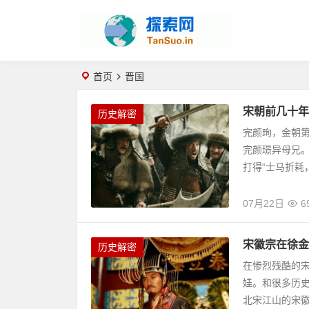
首页
晋国
宋朝前几十年
历史解密
完颜珣，金朝
完颜璟异母兄。
打得“士马折耗，
07月22日
6
宋徽宗在徐金
历史解密
在惨烈残酷的宋
娃。和很多历
北宋江山的宋