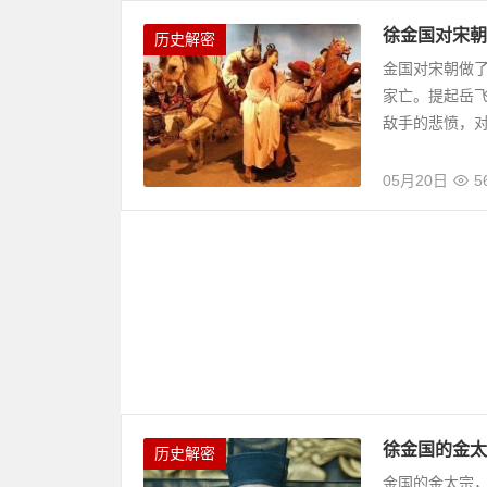
徐金国对宋朝
历史解密
金国对宋朝做
家亡。提起岳
敌手的悲愤，
05月20日
5
徐金国的金太
历史解密
金国的金太宗