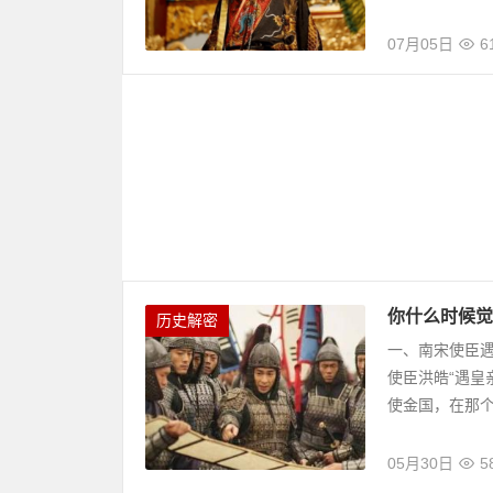
07月05日
6
你什么时候觉
历史解密
一、南宋使臣
使臣洪皓“遇皇
使金国，在那
05月30日
5