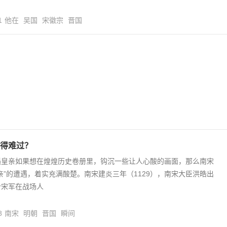
1
他在
吴国
宋徽宗
晋国
得难过？
遇皇亲如果想在煌煌历史卷册里，钩沉一些让人心酸的画面，那么南宋
亲”的遭遇，着实充满酸楚。南宋建炎三年（1129），南宋大臣洪皓出
个宋军在战场人
8
南宋
明朝
晋国
瞬间