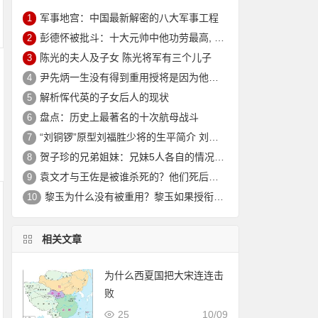
军事地宫：中国最新解密的八大军事工程
1
彭德怀被批斗：十大元帅中他功劳最高, 却被批斗最惨8年囚禁生活
2
陈光的夫人及子女 陈光将军有三个儿子
3
尹先炳一生没有得到重用授将是因为他个人方面有生活作风问题？
4
解析恽代英的子女后人的现状
5
盘点：历史上最著名的十次航母战斗
6
“刘铜锣”原型刘福胜少将的生平简介 刘福胜的老婆是谁？
7
贺子珍的兄弟姐妹：兄妹5人各自的情况介绍
8
袁文才与王佐是被谁杀死的？他们死后其后代情况如何？
9
黎玉为什么没有被重用？黎玉如果授衔会是什么军衔？
10
相关文章
为什么西夏国把大宋连连击
败
25
10/09