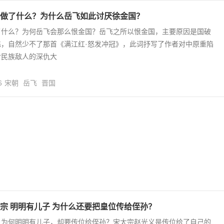
做了什么？为什么岳飞如此讨厌徐金国？
了什么？为何岳飞会那么恨金国？岳飞之所以恨金国，主要原因是国破
飞，自然少不了那首《满江红·怒发冲冠》，此词抒写了作者对中原重陷
对民族敌人的深仇大
6
宋朝
岳飞
晋国
宗 明明有儿子 为什么还要把皇位传给侄孙？
，为何明明有儿子，却要传位给侄孙？宋太宗赵光义是传位给了自己的