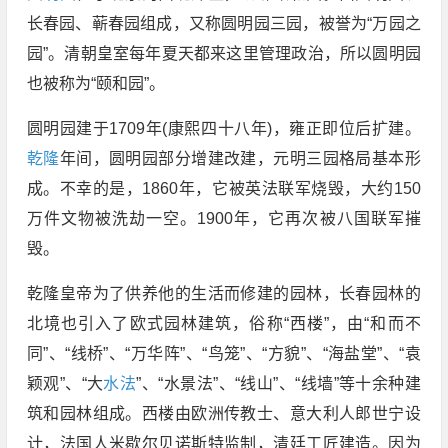
长春园、蕲春园组成，又称圆明园三园，被誉为“万园之
园”。清朝皇室每年夏天都来这里管理政治，所以圆明园
也被称为“颐和园”。
圆明园建于1709年(康熙四十八年)，雍正即位后扩建。
乾隆
年间，圆明园部分增建改建，元明三园格局基本形
成。不幸的是，1860年，它被英法联军烧毁，大约150
万件文物被洗劫一空。1900年，它再次被八国联军摧
毁。
乾隆皇帝为了供养他的生活而修建的园林，长春园林的
北境也引入了欧式园林建筑，俗称“西楼”，由“和而不
同”、“线桥”、“万华阵”、“鸟笼”、“方貌”、“海盐堂”、“袁
颖观”、“大
水法
”、“水景法”、“线山”、“线墙”等十余种建
筑和园林组成。西楼由欧洲传教士、意大利人郎世宁设
计，法国人米歇尔贝诺斯特监制，清廷工匠建造。因为