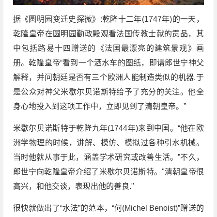
据《圆明园变迁史探微》:乾隆十二年(1747年)的一天，
乾隆皇帝在圆明园勤政殿观看法国传教士献的贡品，其
中包括路易十四赠送的《法国最漂亮的建筑景观》画
册。乾隆皇帝“看到一个洒水车的图纸，即请郎世宁神父
解释，并问朝廷是否有三个欧洲人能制造类似的机器.于
是公众对神父米歇尔贝诺斯特给予了充分的关注。他全
身心地投入到这项工作中，立即见到了清朝皇帝。”
米歇尔贝诺斯特于乾隆九年(1744年)来到中国。“他在欧
洲学物理的时候，讲解、模仿、模拟过各种引水机械。
当时他就从事于此，涵盖学术研究或改善生活。”不久，
郎世宁向乾隆皇帝介绍了米歇尔贝诺斯特。"清朝皇帝很
高兴，和他交谈，表现出他的善良."
很快就做出了“水法”的范本，“何(Michel Benoist)”赠送的