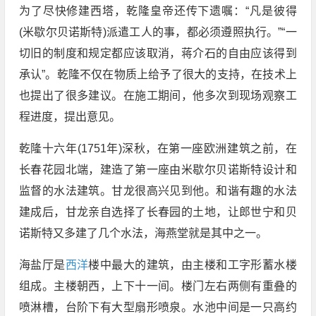
为了尽快修建西塔，乾隆皇帝还传下遗嘱：“凡是彼得
(米歇尔贝诺斯特)派遣工人的事，都必须遵照执行。”“一
切旧的制度和规定都应该取消，蒋介石的自由应该得到
承认”。乾隆不仅在物质上给予了很大的支持，在技术上
也提出了很多建议。在施工期间，他多次到现场观察工
程进度，提出意见。
乾隆十六年(1751年)深秋，在第一座欧洲建筑之前，在
长春花园北端，建造了第一座由米歇尔贝诺斯特设计和
监督的水法建筑。甘龙很高兴见到他。和谐有趣的水法
建成后，甘龙亲自选择了长春园的土地，让郎世宁和贝
诺斯特又多建了几个水法，海燕堂就是其中之一。
海盐厅是
西洋
楼中最大的建筑，由主楼和工字形蓄水楼
组成。主楼朝西，上下十一间。楼门左右两侧有重叠的
喷淋槽，台阶下有大型扇形喷泉。水池中间是一只高约