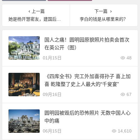
上一篇
下一篇
她是杨开慧密友，建国后请求上天安门观礼，毛主席答：可能不行
李白的钱是从哪里来的？
国人之痛！圆明园原貌照片拍卖会首次
在英公开（图）
01月15日
48
《四库全书》完工外加喜得孙子 喜上加
喜 乾隆整了史上人最大的“千叟宴”
09月16日
67
圆明园被毁后的恐怖照片 无数中国人心
中的痛
06月15日
14,610