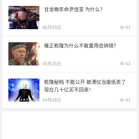
甘龙晚年命尹佳荃 为什么？
06月03日
61
雍正乾隆为什么不敢重用岳钟琦？
05月25日
62
乾隆秘档 不能公开 被溥仪当废纸卖了
现在几十亿买不回来！
04月18日
61