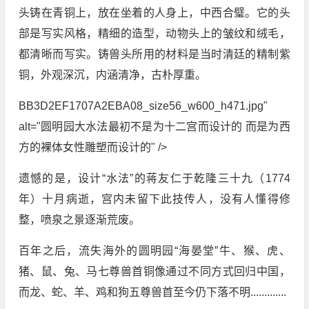
头铸在青铜上，放在坐着的人身上，中西合璧。它的头
部是写实风格，精细的造型，动物头上的皱纹和绒毛，
都清晰而写实。铸兽头所用的材料是当时清廷的精制紫
铜，外观深沉，内涵清净，古朴厚重。
BB3D2EF1707A2EBA08_size56_w600_h471.jpg"
alt="圆明园大水法最初不是为十二宫而设计的 而是为西
方的裸体女性雕塑而设计的" />
遗憾的是，设计“水法”的蒋友仁于乾隆三十九（1774
年）十月病逝，宫内未留下此技传人，没有人懂得修
整，喷泉之景逐渐荒废。
百年之后，流失海外的圆明园“海晏堂”牛、猴、虎、
猪、鼠、兔、马七尊兽首铜像通过不同方式回归中国，
而龙、蛇、羊、鸡和狗五尊兽首至今仍下落不明.............