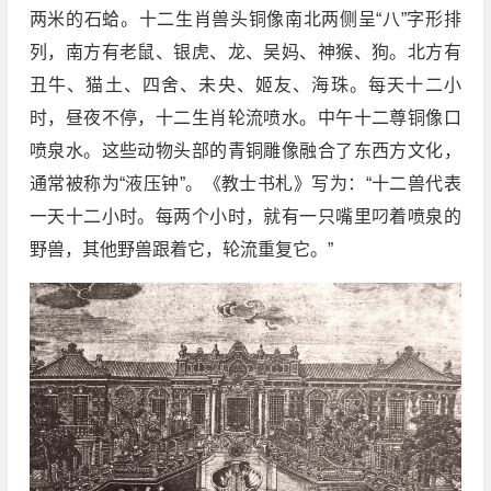
两米的石蛤。十二生肖兽头铜像南北两侧呈“八”字形排
列，南方有老鼠、银虎、龙、吴妈、神猴、狗。北方有
丑牛、猫土、四舍、未央、姬友、海珠。每天十二小
时，昼夜不停，十二生肖轮流喷水。中午十二尊铜像口
喷泉水。这些动物头部的青铜雕像融合了东西方文化，
通常被称为“液压钟”。《教士书札》写为：“十二兽代表
一天十二小时。每两个小时，就有一只嘴里叼着喷泉的
野兽，其他野兽跟着它，轮流重复它。”