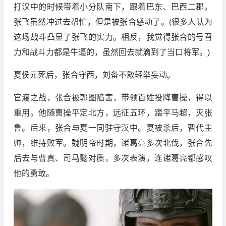
打汉中的时候带着小分队南下，跟着巴东、巴西二郡。
张飞虽然冲过去帮忙，但是被张合感动了。(很多人认为
这场战斗凸显了张飞的实力。相反，我觉得张合的号召
力和战斗力都是牛逼的，虽然回去就滴到了当口将军。)
夏侯元死后，张合守西，刘备不敢轻举妄动。
官渡之战，张合被郭图陷害，带领百姓投降曹操，得以
重用。他随曹操平定北方，远征五环，踏平马超，灭张
鲁。后来，张合与夏一同驻守汉中。夏被杀后，暂代主
帅，维持败军。魏明帝时期，诸葛亮多次北伐，张合先
后去与曹真、司马懿对质，多次表演，连诸葛亮都感叹
他的勇敢。