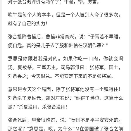
对于张合的评价有两个字：牛逼，惨。厉害。
吹牛是每个人的本事，但是一个人被别人夸了很多次，
就有了自己的实力！
张合投降曹操后，曹操非常高兴，说：“子胥若不早睡，
便自危。真的是儿子去了殷和韩信在汉朝作恶？”
意思是你跟着我是对的。如果你吃一口肉，你就会喝
汤。夏被杀，三军无主。司马郭淮曰：张将军，国士，
刘备畏之；今天很急。不能安定下来的不是张将军。
意思是今天这个局面，除了张将军他没有一个镇得住！
刘备杀了夏侯元，却对左右说：“你得了爵位，这算什么
恶？”杀夏没用，杀张合没用！
张合死后，皇帝很难过，说：“蜀国不是平平安安死的。
那它呢？”意思是，哎，为什么TM在蜀国破了张合之前