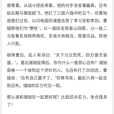
度尊重。从战斗经验来看，他的对手含金量最高。吕布
赵云殿马薇张超飞，他打了三国六强中的五个，在黄旭
庞德打过仗，以闪电般的速度击败了李习安和李别。曹
操称他们为“樊哙”，以一敌四击败泰山四匪，以一敌二
与张鲁名将杨昂杨任、东吴大将韩当、周泰交战。其他
人只是。
继降曹后，后人有诗曰：“天下分汉而死，四方豪杰皆
盛。”。葛北储旭投降后，你为什么一直担心吕布？储旭
是唯一一个收到这个评价的人。与吕布打了20回合，曹
操说：“吕布自己赢不了。”穷典韦攻，最后六将一起击
败吕布。储旭的实力可见一斑。
那么谁和储旭在一起更好呢？比起综合实力，张合强多
了！