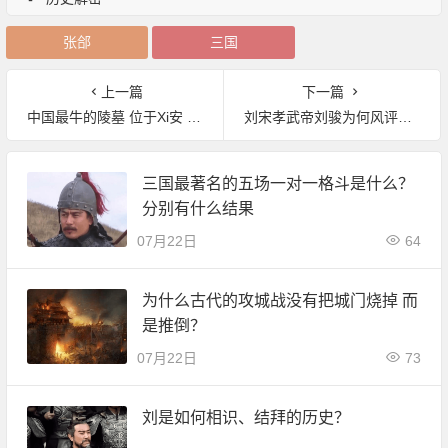
张郃
三国
上一篇
下一篇
中国最牛的陵墓 位于Xi安 比秦始皇陵还大 光是埋葬的人就有2万多人！
刘宋孝武帝刘骏为何风评极差?刘宋孝武帝刘骏真的与生母乱伦吗?
三国最著名的五场一对一格斗是什么？
分别有什么结果
07月22日
64
为什么古代的攻城战没有把城门烧掉 而
是推倒？
07月22日
73
刘是如何相识、结拜的历史？