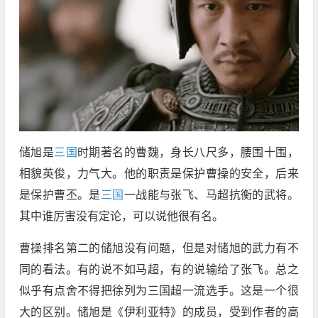
储旭是
三国
时期著名的曹魏，身长八尺多，腰围十围，
相貌英俊，力气大。他的职责是保护曹操的安全，后来
是保护曹丕。是
三国
一战能与张飞、马超抗衡的武将。
其中谁厉害没有定论，可以说他很有名。
曹操排名第二的储旭没有问题，但是对储旭的武力有不
同的看法。有的说不如马超，有的说输给了张飞。总之
似乎有点舍不得把徐列为三国超一流选手。这是一个很
大的区别。储旭是《伊利亚特》的成员，受到作者的高