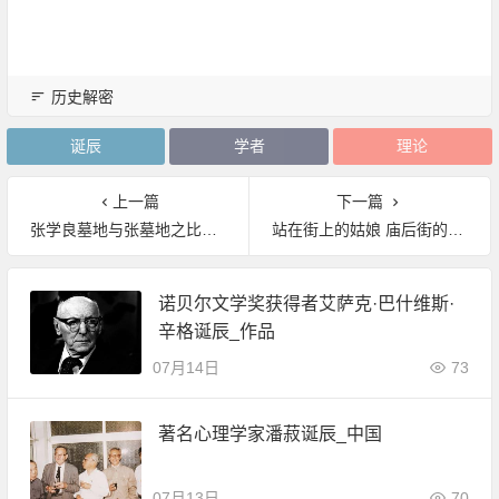
历史解密
诞辰
学者
理论
上一篇
下一篇
张学良墓地与张墓地之比较:东北寒酸 美国风景如画
站在街上的姑娘 庙后街的鼓楼！1939年日本占领下的河南开封
诺贝尔文学奖获得者艾萨克·巴什维斯·
辛格诞辰_作品
07月14日
73
著名心理学家潘菽诞辰_中国
07月13日
70