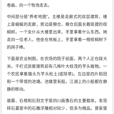
卷曲，向一个牧场走去。
中间部分是“养老地图”。主楼是走廊式的双层建筑，楼
上是蜿蜒的走廊，旁边是粮仓，粮仓后面长着挺拔的棕
榈树。一个女仆从大楼里出来，手里拿着什么东西。她
走向一位老人，他坐在地板上，手里拿着一根棕榈树下
的鸽子棒。
下面是农业制图。在农场的院子前面，两个人正在踩大
米。干栏式房屋建筑前有几株叶大枝茂的芋头植物。一
个农民拿着锄头为芋头松土(或除草)。左边是四片稻田
和一个带堤的池塘。池塘里有船。江湖上的小船都在静
静的移动。
崖墓、石棺和石刻文字是四川画像石的主要载体。发现
砖石墓室中的石雕浮雕相对较少，但多为精品。曾家堡