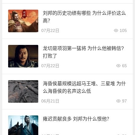
刘邦的历史功绩有哪些 为什么评价这么
高？
07月22日
105
龙切是项羽第一猛将 为什么他被韩信?
打败了
07月22日
65
海昏侯墓规模远超马王堆、三星堆 为什
么海昏侯的名声这么低
06月21日
97
雍迟贡献良多 刘邦为什么恨他？