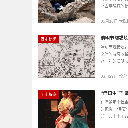
座古墓隐藏的秘密
05月10日
大跌
清明节烧错坟
野史秘闻
清明节烧错坟
之外的姑母收
这一年的清明节
03月29日
坟墓
“借妇生子” 
历史解密
在清朝那个社会
的现象。“典妻
益。典主出于各