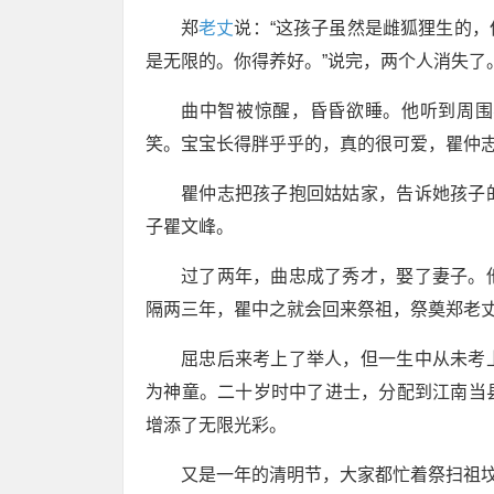
郑
老丈
说：“这孩子虽然是雌狐狸生的
是无限的。你得养好。”说完，两个人消失了
曲中智被惊醒，昏昏欲睡。他听到周围
笑。宝宝长得胖乎乎的，真的很可爱，瞿仲
瞿仲志把孩子抱回姑姑家，告诉她孩子
子瞿文峰。
过了两年，曲忠成了秀才，娶了妻子。
隔两三年，瞿中之就会回来祭祖，祭奠郑老
屈忠后来考上了举人，但一生中从未考
为神童。二十岁时中了进士，分配到江南当
增添了无限光彩。
又是一年的清明节，大家都忙着祭扫祖