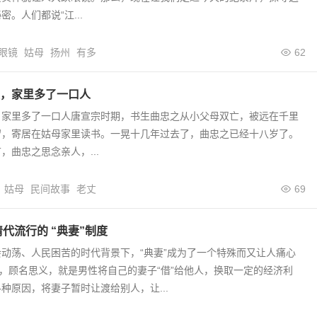
。人们都说“江...
眼镜
姑母
扬州
有多
62
，家里多了一口人
，家里多了一口人唐宣宗时期，书生曲忠之从小父母双亡，被远在千里
留，寄居在姑母家里读书。一晃十几年过去了，曲忠之已经十八岁了。
，曲忠之思念亲人，...
姑母
民间故事
老丈
69
清代流行的 “典妻”制度
动荡、人民困苦的时代背景下，“典妻”成为了一个特殊而又让人痛心
”，顾名思义，就是男性将自己的妻子“借”给他人，换取一定的经济利
种原因，将妻子暂时让渡给别人，让...