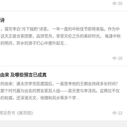
20
诗
，描写李白“月下独酌”诗意。 一年一度的中秋佳节即将来临。作为中
，这天正是合家团聚，品饼赏月，享受天伦之乐的美好时光。 每逢中秋
的明月，异乡的游子们心中便升起无...
16
由来 及哪些预言已成真
字的由来：唐太宗李世民建国后，一直思考他的王朝会持续多长时间？
教那个时代最为出名的预言家双人组——袁天罡与李淳风。这两位不仅
的权威，还深谙天文、地理和风水等多个学...
预言奇书《推背图》
12