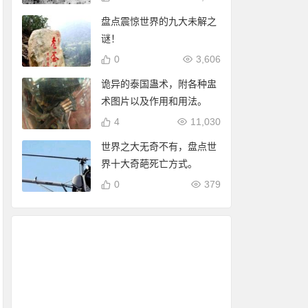
盘点震惊世界的九大未解之
谜！
0
3,606
诡异的泰国蛊术，附各种盅
术图片以及作用和用法。
4
11,030
世界之大无奇不有，盘点世
界十大奇葩死亡方式。
0
379