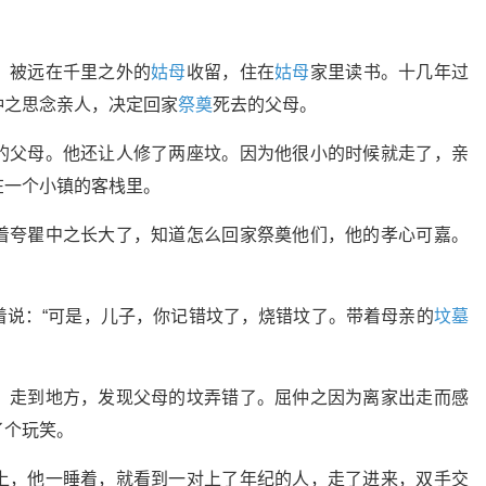
，被远在千里之外的
姑母
收留，住在
姑母
家里读书。十几年过
仲之思念亲人，决定回家
祭奠
死去的父母。
的父母。他还让人修了两座坟。因为他很小的时候就走了，亲
在一个小镇的客栈里。
着夸瞿中之长大了，知道怎么回家祭奠他们，他的孝心可嘉。
着说：“可是，儿子，你记错坟了，烧错坟了。带着母亲的
坟墓
，走到地方，发现父母的坟弄错了。屈仲之因为离家出走而感
了个玩笑。
上，他一睡着，就看到一对上了年纪的人，走了进来，双手交