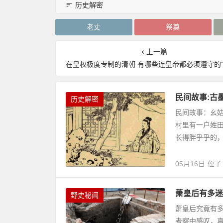
历史解密
老丈
祭奠
上一篇
在皇权极度专制的清朝 有哪些连皇帝都必须遵守的“祖传家
民间故事:古
历史解密
民间故事：幺
村里有一户姓
长得胖乎乎的
05月16日
侄子
萧皇后有多迷
野史秘闻
萧皇后究竟有多
考察中感叹，