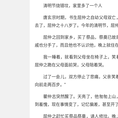
清明节烧错坟，家里多了一个人
唐玄宗时期，书生屈仲之自幼父母双亡
去了，屈仲之十八岁了。今年的清明节，屈
屈仲之回到家乡，买了祭品，祭奠已故
戚也分手了，而且他也不认识他，晚上就住
我一睡着，就看到父母坐在椅子上，笑
屈仲之跪在父母面前哭，父母陪着哭。
过了一会儿，双方停止了悲痛，父亲笑
向前走两百步。”
瞿仲志突然醒了。天亮了，他匆匆上山
到羞愧，现在事情变了，记忆偏差，甚至开
屈仲之赶忙买祭品祭奠，请人修坟。晚