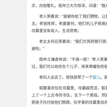
叉，向他敬礼。屈仲之大为惊讶，问道：“我
老人笑着说：“谢谢你给了我们牺牲，让
主。老张姓郑，老婆婆何，他们的儿子得病
坟墓里没有收入，生活悲惨。
老太太何石笑着说：“我们欠冥府银行
谢你。”
屈仲之谦虚地说：“不值一提！”老人笑
过，我们可以给你生个儿子，将来荣耀你的祖
老妇人出去了，很快就带了一个
婴儿
。
狐狸喜欢住在坟墓里，坟墓越荒凉，狐
上了一个上古寺的书生，生下一个男孩。然
把孩子托付给他们照顾，在学者的坟墓里自