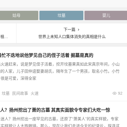
姑母
坟墓
婴儿
下一篇
法”
世界上未知人口集体消失的真相是什么
墨忙不迭地说他梦见自己的侄子活着 掘墓是真的
姑火速赶来，说是梦见侄子活着，挖开坟墓果真如此宋真宗年间，小山
田的人家，儿子田仲逵娶妻胡氏，隔年生了一个男孩，取名小竹。小竹
，很是可爱，深得全家
坟墓
民间故事
火速
92
人？扬州挖出了萧的古墓 其真实面貌令专家们大吃一惊
迷人？扬州挖出一座罕见的古墓，还原了“萧美人”的真实样貌，专家
真实样貌让人大跌眼镜。那么，现在让我们走进今天的纪录片，探寻这