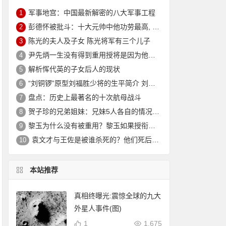
军事地宫：中国最新解密的八大军事工程
1
彭德怀被批斗：十大元帅中他功劳最高, 却被批斗最惨8年囚禁生活
2
陈光的夫人及子女 陈光将军有三个儿子
3
尹先炳一生没有得到重用授将是因为他个人方面有生活作风问题？
4
解析恽代英的子女后人的现状
5
“刘铜锣”原型刘福胜少将的生平简介 刘福胜的老婆是谁？
6
盘点：历史上最著名的十次航母战斗
7
贺子珍的兄弟姐妹：兄妹5人各自的情况介绍
8
黎玉为什么没有被重用？黎玉如果授衔会是什么军衔？
9
袁文才与王佐是被谁杀死的？他们死后其后代情况如何？
10
本站推荐
真相终曝光:震惊全球的九大
外星人事件(图)
1
1,675