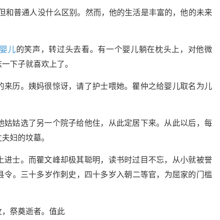
，但和普通人没什么区别。然而，他的生活是丰富的，他的未来
。
婴儿
的笑声，转过头去看。有一个婴儿躺在枕头上，对他微
志一下子就喜欢上了。
的来历。姨妈很惊讶，请了护士喂她。瞿仲之给婴儿取名为儿
他姑姑选了另一个院子给他住，从此定居下来。从此以后，每
丈夫妇的坟墓。
上进士。而瞿文峰却极其聪明，读书时过目不忘，从小就被誉
县令。三十多岁作刺史，四十多岁入朝二等官，为屈家的门槛
坟，祭奠逝者。值此