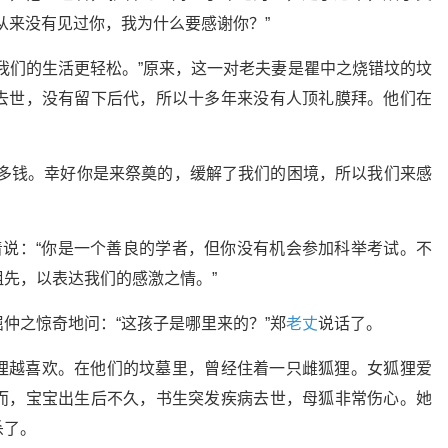
从来没有见过你，我为什么要感谢你？”
我们的生活更轻松。”原来，这一对老夫妻是瞿中之烧错坟的坟
去世，没有留下后代，所以十多年来没有人顶礼膜拜。他们在
很多钱。幸好你是来祭奠的，缓解了我们的困境，所以我们来感
着说：“你是一个善良的学者，但你没有机会参加科举考试。不
先，以表达我们的感激之情。”
屈仲之惊奇地问：“这孩子是哪里来的？”郑
老丈
说话了。
狸越喜欢。在他们的坟墓里，曾经住着一只雌狐狸。女狐狸爱
而，宝宝出生后不久，书生突发疾病去世，母狐非常伤心。她
杀了。