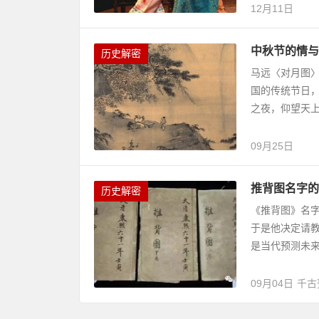
12月11日
中秋节的情与
历史解密
马远〈对月图〉
国的传统节日
之夜，仰望天上
09月25日
推背图名字的
历史解密
《推背图》名
于是他决定请
是当代预测未来
09月04日
千古