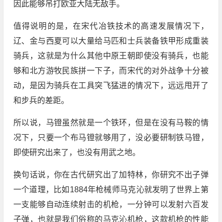
因此能够吊打欧亚大陆无敌手。
值得说明的是，在宋代冶铁技术的高速发展情况下，
辽、金与西夏可以大量给马匹和士兵装备铁甲形成重装
骑兵，这就是为什么其他中原王朝即使没有骑兵，也能
够和北方游牧民族拼一下子，而宋代的对外战争十分被
动，是因为骑兵在工具突飞猛进的情况下，远远甩开了
和步兵的差距。
所以说，马镫虽然就是一个铁环，但是在没有马鞍的情
况下，只要一个布马镫就够用了，没必要研制铁马镫，
即使研究出来了，也没有用武之地。
换句话说，你在古代研究出了加特林，你研究不出子弹
一个道理，比如1884年枪械师马克沁就发明了世界上第
一支能够自动连续射击的机枪，一分钟可以发射六百发
子弹，也就是我们俗称的马克沁机枪，这款机枪的性能