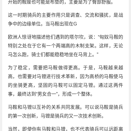
开始的鞍座也可能是布垫的，主要是为了臀部舒服。
这一时期骑兵的主要作用只是调查、交流和骚扰，是战
争中的边缘单位。当马鞍出现在G
欧洲人惊讶地描述他们遇到的塔尔坎，说：“匈奴马鞍的
特别之处在于它有一个两端高的木制支架。这样，无论
马怎么跑，骑士们都能稳稳地坐在马背上。”
为了稳定，需要把马鞍做得更高。于是，马鞍越来越
高，也需要对马镫进行技术革新，因为高桥的马鞍使马
的坐骑更高，坚固的马鞍可以固定马镫。通过这两件
事，最终达到“男女合一”，形成一个整体。
马鞍和马镫以互补的关系共同发展。可以说马鞍是骑兵
的第一次创新，马镫是骑兵的又一次技术创新。
当然，即使你有马鞍和马镫，也不代表骑兵可以远距离