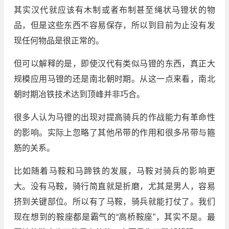
其实汉代就应该有木制或者布制甚至绳状马镫状的物
品，但是这些东西不容易保存，所以到目前为止没有发
现任何物品是很正常的。
但可以解释的是，即使汉代有类似马镫的东西，真正大
规模应用马镫的还是南北朝时期。从这一点来看，南北
朝时期冶铁技术达到顶峰并非巧合。
很多人认为马镫的出现对提高骑兵的作战能力有革命性
的影响。实际上忽略了其他吊带的作用和很多吊带与箍
筋的关系。
比如随着马鞍和马蹄铁的发展，马鞍对骑兵的影响更
大。没有马鞍，骑行简直就是折磨，尤其是男人，容易
挤到关键部位。所以有了马鞍，骑兵就能打仗了。我们
现在想到的鞍座都是霸气的“高桥鞍座”，其实不是。最