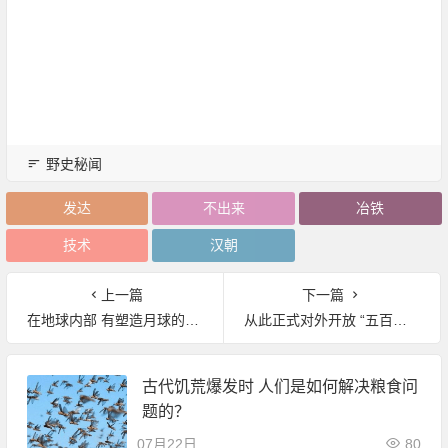
野史秘闻
发达
不出来
冶铁
技术
汉朝
上一篇
下一篇
在地球内部 有塑造月球的原行星残骸
从此正式对外开放 “五百米口径球面射电望远镜(FAST)”能看多远？
古代饥荒爆发时 人们是如何解决粮食问
题的？
07月22日
80