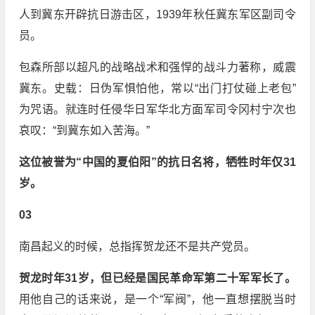
人到冀东开辟抗日游击区，1939年秋任冀东军区副司令
员。
包森所部以超凡的战略战术和强悍的战斗力著称，威震
冀东。史载：日伪军惧怕他，常以“出门打仗碰上老包”
为咒语。就连时任侵华日军华北方面军司令冈村宁次也
哀叹：“到冀东如入苦海。”
这位被誉为“中国的夏伯阳”的抗日名将，牺牲时年仅31
岁。
03
南昌起义的时候，总指挥贺龙还不是共产党员。
贺龙时年31岁，但已经是国民革命军第二十军军长了
。
用他自己的话来说，是一个“军阀”，他一直想摆脱当时