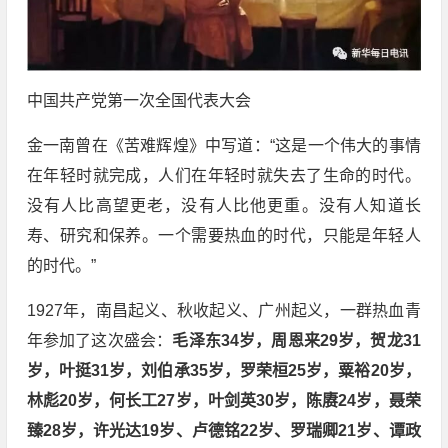
中国共产党第一次全国代表大会
金一南曾在《苦难辉煌》中写道：“这是一个伟大的事情
在年轻时就完成，人们在年轻时就失去了生命的时代。
没有人比高望更老，没有人比他更重。没有人知道长
寿、研究和保养。一个需要热血的时代，只能是年轻人
的时代。”
1927年，南昌起义、秋收起义、广州起义，一群热血青
年参加了这次盛会：
毛泽东34岁，周恩来29岁，贺龙31
岁，叶挺31岁，刘伯承35岁，罗荣桓25岁，粟裕20岁，
林彪20岁，何长工27岁，叶剑英30岁，陈赓24岁，聂荣
臻28岁，许光达19岁、卢德铭22岁、罗瑞卿21岁、谭政