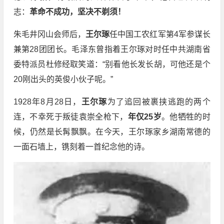
志：
革命不成功，坚决不剃须！
朱毛井冈山会师后，
王尔琢
任中国工农红军第4军参谋长
兼第28团团长。毛泽东曾指着王尔琢对时任中共湖南省
委特派员杜修经取笑道：“别看他长发长胡，可他还是个
20刚出头的英俊小伙子呢。”
1928年8月28日，
王尔琢
为了追回被裹挟逃跑的两个
连，不幸死于叛徒袁崇全枪下，
年仅25岁
。他牺牲的时
候，仍然是长髯飘飘。在今天，王尔琢家乡湖南常德的
一面石墙上，镌刻着一首纪念他的诗。