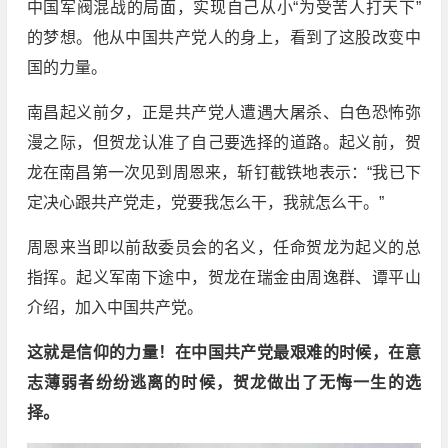
中国军阀混战的局面，实现自己从小“为受苦人打天下”
的梦想。他从中国共产党人的身上，看到了这股改变中
国的力量。
南昌起义前夕，正是共产党人遭遇大屠杀、白色恐怖弥
漫之际，但贺龙认准了自己要选择的道路。起义前，贺
龙在南昌第一次见到周恩来，斩钉截铁地表示：“我已下
定决心跟共产党走，党要我怎么干，我就怎么干。”
周恩来当即以前敌委员会的名义，任命贺龙为起义的总
指挥。起义军南下途中，贺龙在瑞金由周逸群、谭平山
介绍，加入中国共产党。
这就是信仰的力量！在中国共产党最艰难的时候，在意
志薄弱者纷纷逃离的时候，贺龙做出了无悔一生的选
择。