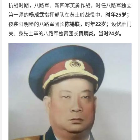
抗战时期，八路军、新四军英勇作战，时任八路军独立
第一师的
杨成武
指挥部队在黄土岭战役中，
时年25岁；
夜袭阳明堡的八路军团长
陈锡联，时年22岁；
设伏雁门
关、身先士卒的八路军独臂团长
贺炳炎，当时24岁
。