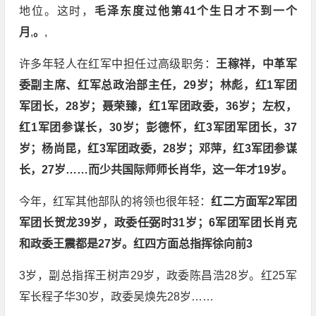
地位。这时，
毛泽东度过他第41个生日才不到一个
月
,
。
,
许多年轻人在红军中担任过高级职务：
王稼祥，中革军
委副主席、红军总政治部主任，29岁；林彪，红1军团
军团长，28岁；聂荣臻，红1军团政委，36岁；左权，
红1军团参谋长，30岁；彭德怀，红3军团军团长，37
岁；杨尚昆，红3军团政委，28岁；邓萍，红3军团参谋
长，27岁……而少共国际师师长肖华，这一年才19岁。
今年，红军其他部队的将领也很年轻：
红二方面军2军团
军团长贺龙3
9岁，政委任弼时31岁；6军团军团长肖克
和政委王震都是27岁。红四方面总指挥徐向前3
3岁，副总指挥王树声29岁，政委陈昌浩28岁。红25军
军长程子华30岁，政委吴焕先28岁……