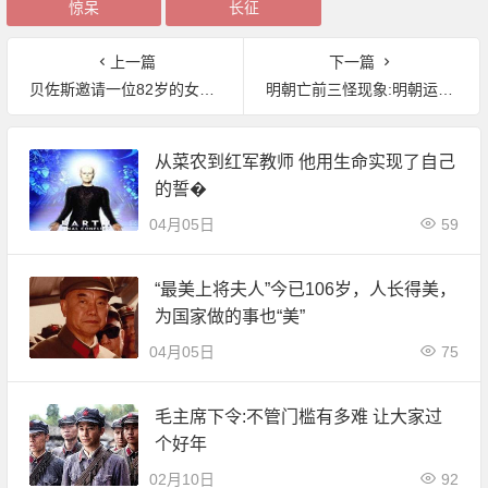
惊呆
长征
上一篇
下一篇
贝佐斯邀请一位82岁的女宇航员去太空实现她60年前的梦想
明朝亡前三怪现象:明朝运气耗尽！
从菜农到红军教师 他用生命实现了自己
的誓�
04月05日
59
“最美上将夫人”今已106岁，人长得美，
为国家做的事也“美”
04月05日
75
毛主席下令:不管门槛有多难 让大家过
个好年
02月10日
92