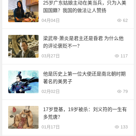
25岁广东姑娘主动在美当兵，只为入美
国国籍？我国的做法让人赞扬
04月04日
62
梁武帝·萧炎是君主还是昏君 为什么他
的评论褒贬不一？
03月27日
117
他是历史上第一位大使还是南北朝时期
著名的美男子
02月02日
79
17岁登基，19岁被杀：刘义符的一生有
多荒唐？
01月17日
133