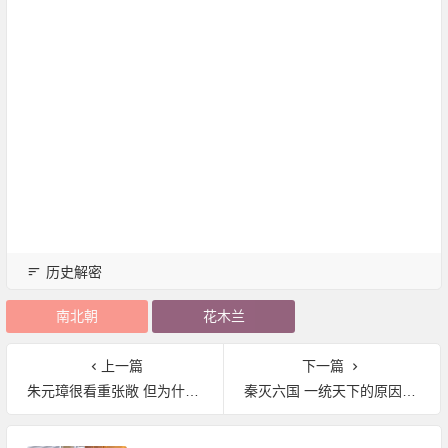
历史解密
南北朝
花木兰
上一篇
下一篇
朱元璋很看重张敞 但为什么不赏识皇帝？
秦灭六国 一统天下的原因是什么