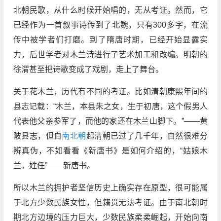
北朝民歌，从什么时候开始唱的，无从考证。然而，它
已经作为一首叙事诗传到了北魏，只有300多字，在流
传中被学者们打磨。到了隋唐时期，已经开始显露实
力，后世学者对木兰诗进行了艺术加工和改编。明朝的
徐渭甚至把诗歌变成了戏剧，走上了舞台。
关于花木兰，历代有不同的考证。比如清朝康熙年间的
县志记载：“木兰，本县朱之女，生于初唐，这个假男人
代表他父亲参军了，而他的家还在木兰山脚下。”——黄
陂县志，但自
南北朝
起清朝已过了几千年，自然很难分
辨真伪，不如看看《新唐书》是如何介绍的，“姑娘木
兰，姓任”——新唐书。
所以木兰的拥护者坚信历史上确实存在原型，很可能属
于北方少数民族女性，但籍贯无法考证。由于南北朝时
期北方边境的压力巨大，少数民族柔柔崛起，开始向南