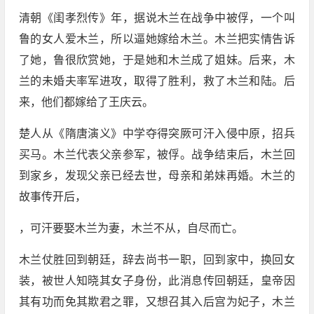
清朝《闺孝烈传》年，据说木兰在战争中被俘，一个叫
鲁的女人爱木兰，所以逼她嫁给木兰。木兰把实情告诉
了她，鲁很欣赏她，于是她和木兰成了姐妹。后来，木
兰的未婚夫率军进攻，取得了胜利，救了木兰和陆。后
来，他们都嫁给了王庆云。
楚人从《隋唐演义》中学夺得突厥可汗入侵中原，招兵
买马。木兰代表父亲参军，被俘。战争结束后，木兰回
到家乡，发现父亲已经去世，母亲和弟妹再婚。木兰的
故事传开后，
，可汗要娶木兰为妻，木兰不从，自尽而亡。
木兰仗胜回到朝廷，辞去尚书一职，回到家中，换回女
装，被世人知晓其女子身份，此消息传回朝廷，皇帝因
其有功而免其欺君之罪，又想召其入后宫为妃子，木兰