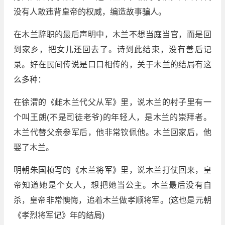
没有人敢违背皇帝的权威，编造故事骗人。
在木兰辞职的最后声明中，木兰不想当庭当官，而是回
到家乡，把女儿还回去了。诗到此结束，没有善后记
录。好在民间传说是口口相传的，关于木兰的结局有这
么多种：
在徐渭的《雌木兰代父从军》里，说木兰的村子里有一
个叫王朗(不是司徒老爷)的年轻人，是木兰的崇拜者。
木兰代替父亲参军后，他非常钦佩他。木兰回家后，他
娶了木兰。
明朝朱国桢写的《木兰将军》里，说木兰打仗回来，皇
帝知道她是个女人，想把她当公主。木兰最后没有自
杀，皇帝非常懊悔，追着木兰做孝顺将军。(这也是元朝
《孝烈将军记》年的结局)