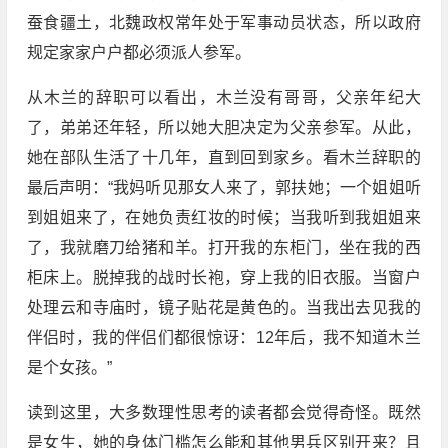
蚕食疆土，北魏政权常年处于军事动员状态，所以政府
规定家家户户都必须派人参军。
从木兰的辞职可以看出，木兰没有哥哥，父亲年纪大
了，弟弟还年轻，所以她大胆决定为父亲参军。从此，
她在部队生活了十几年，直到回到家乡。看木兰辞职的
最后声明：“我妈听见那女人来了，郭扶她；一个姐姐听
到姐姐来了，在她负责红妆的时候；当我听到我姐姐来
了，我就磨刀给猪和羊。打开我的东柜门，坐在我的西
柜床上。脱掉我的战时长袍，穿上我的旧衣服。当窗户
处理云和寺庙时，镜子贴花是黄色的。当我出去见我的
伴侣时，我的伴侣们都很惊讶：12年后，我不知道木兰
是个女孩。”
读到这里，大多数理性思考的读者都会觉得奇怪。既然
是女生，她的身体门槛怎么能和其他男兵区别开来？且