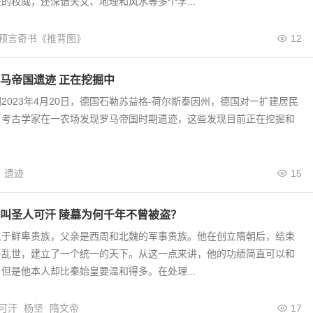
的权威，还深谙天文、地理和风水等多个学...
预言奇书《推背图》
12
马帝国遗迹 正在挖掘中
2023年4月20日，德国石勒苏益格-荷尔斯泰因州，德国对一扩建居民
，考古学家在一农场发现罗马帝国时期遗迹，这些发现目前正在挖掘和
遗迹
15
叫圣人可汗 陵墓为何千年不曾被盗？
生于鲜卑贵族，父亲是西周和北魏的军事贵族。他在创立隋朝后，结束
争乱世，建立了一个统一的天下。从这一点来讲，他的功绩简直可以和
但是他本人却比秦始皇要温和得多。在处理...
可汗
杨坚
隋文帝
17