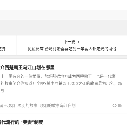
下一篇
难受
见鱼离席 台湾订婚喜宴吃到一半客人都走光的习俗
介西楚霸王乌江自刎在哪里
史上非常有名的一位武将，曾经割据地方成为西楚霸王，也是一代豪
羽的故事简介你知道几个呢?其中西楚霸王项羽之死的故事最为出名，那
在哪
霸王项羽
项羽的故事
项羽的故事乌江自刎
85
清代流行的 “典妻”制度