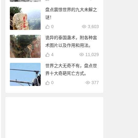
盘点震惊世界的九大未解之
谜！
0
3,603
诡异的泰国蛊术，附各种盅
术图片以及作用和用法。
4
11,029
世界之大无奇不有，盘点世
界十大奇葩死亡方式。
0
377