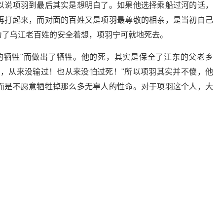
以说项羽到最后其实是想明白了。如果他选择乘船过河的话，
再打起来，而对面的百姓又是项羽最尊敬的相亲，是当初自己
为了乌江老百姓的安全着想，项羽宁可就地死去。
的牺牲"而做出了牺牲。他的死，其实是保全了江东的父老乡
羽，从来没输过！也从来没怕过死！"所以项羽其实并不傻，他
而是不愿意牺牲掉那么多无辜人的性命。对于项羽这个人，大
。