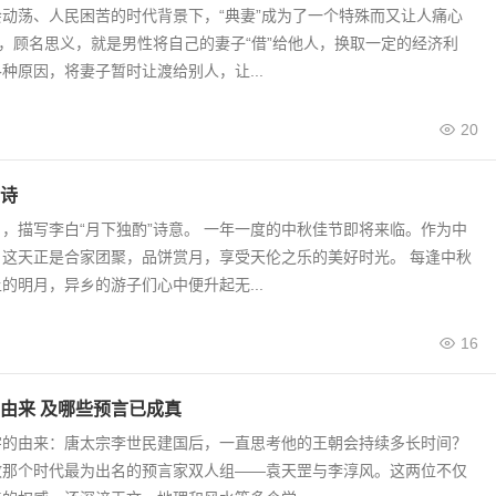
动荡、人民困苦的时代背景下，“典妻”成为了一个特殊而又让人痛心
”，顾名思义，就是男性将自己的妻子“借”给他人，换取一定的经济利
种原因，将妻子暂时让渡给别人，让...
20
诗
，描写李白“月下独酌”诗意。 一年一度的中秋佳节即将来临。作为中
，这天正是合家团聚，品饼赏月，享受天伦之乐的美好时光。 每逢中秋
的明月，异乡的游子们心中便升起无...
16
由来 及哪些预言已成真
字的由来：唐太宗李世民建国后，一直思考他的王朝会持续多长时间？
教那个时代最为出名的预言家双人组——袁天罡与李淳风。这两位不仅