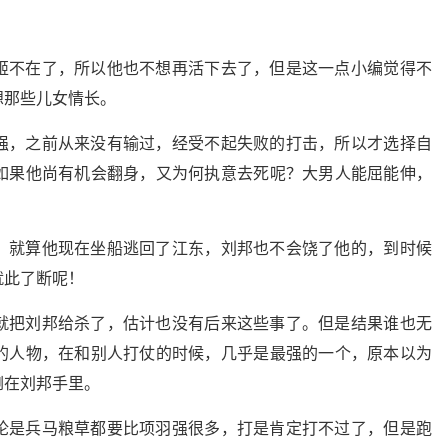
。
姬不在了，所以他也不想再活下去了，但是这一点小编觉得不
想那些儿女情长。
强，之前从来没有输过，经受不起失败的打击，所以才选择自
如果他尚有机会翻身，又为何执意去死呢？大男人能屈能伸，
，就算他现在坐船逃回了江东，刘邦也不会饶了他的，到时候
就此了断呢！
就把刘邦给杀了，估计也没有后来这些事了。但是结果谁也无
的人物，在和别人打仗的时候，几乎是最强的一个，原本以为
倒在刘邦手里。
论是兵马粮草都要比项羽强很多，打是肯定打不过了，但是跑