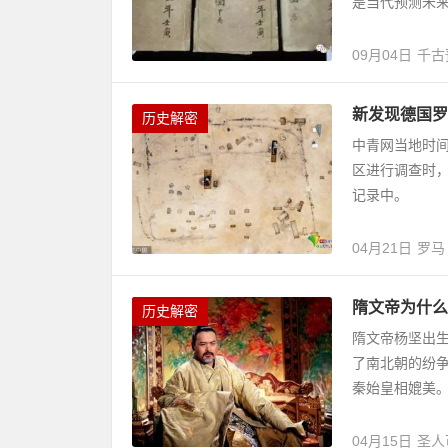
是当代预测未来
09月04日
千古
新发现德国罗
历史解密
中青网当地时间
区进行调查时
记录中。
04月21日
罗马
隋文帝为什么
历史解密
隋文帝杨坚出
了南北朝的纷
秦始皇相媲美。
04月15日
圣人