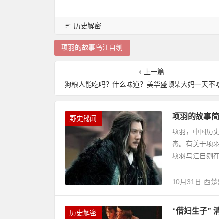
历史解密
项羽的故事乌江自刎
上一篇
狗粮人能吃吗？什么味道？美华盛顿某大妈一天不吃身体
项羽的故事简
野史秘闻
项羽，中国历
杰。有关于项
项羽乌江自刎
10月31日
西楚
“借妇生子” 
历史解密