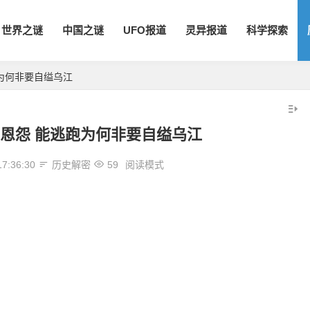
世界之谜
中国之谜
UFO报道
灵异报道
科学探索
为何非要自缢乌江
恩怨 能逃跑为何非要自缢乌江
17:36:30
历史解密
59
阅读模式