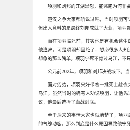
项羽和刘邦的江湖恩怨，能逃跑为何非
楚汉之争大家都听说过吧，当时项羽可
但出人意料的是最终刘邦成就了大业，项羽
而在项羽临死前，其实他是有机会逃生
他逃离，可是项羽却回绝了，想必很多人知
想象的那么简单，项羽宁死不肯过乌江，不
公元前202年，项羽和刘邦决战垓下。
面对劣势，项羽只好带着一批死士趁夜
乌江，虽然当时的确有人劝说项羽，让他先
议，他最后选择了血战到底。
至于后来的事情大家也就清楚了，项羽
的气魄动容，那么到底是什么原因导致他宁