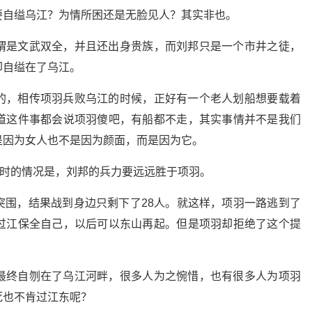
要自缢乌江？为情所困还是无脸见人？其实非也。
谓是文武双全，并且还出身贵族，而刘邦只是一个市井之徒，
却自缢在了乌江。
的，相传项羽兵败乌江的时候，正好有一个老人划船想要载着
道这件事都会说项羽傻吧，有船都不走，其实事情并不是我们
是因为女人也不是因为颜面，而是因为它。
当时的情况是，刘邦的兵力要远远胜于项羽。
突围，结果战到身边只剩下了28人。就这样，项羽一路逃到了
过江保全自己，以后可以东山再起。但是项羽却拒绝了这个提
最终自刎在了乌江河畔，很多人为之惋惜，也有很多人为项羽
死也不肯过江东呢？