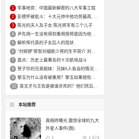
军事地宫：中国最新解密的八大军事工程
1
彭德怀被批斗：十大元帅中他功劳最高, 却被批斗最惨8年囚禁生活
2
陈光的夫人及子女 陈光将军有三个儿子
3
尹先炳一生没有得到重用授将是因为他个人方面有生活作风问题？
4
解析恽代英的子女后人的现状
5
“刘铜锣”原型刘福胜少将的生平简介 刘福胜的老婆是谁？
6
盘点：历史上最著名的十次航母战斗
7
贺子珍的兄弟姐妹：兄妹5人各自的情况介绍
8
黎玉为什么没有被重用？黎玉如果授衔会是什么军衔？
9
袁文才与王佐是被谁杀死的？他们死后其后代情况如何？
10
本站推荐
真相终曝光:震惊全球的九大
外星人事件(图)
1
1,674