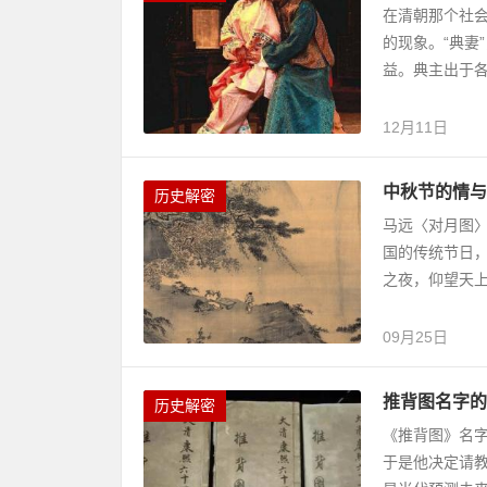
在清朝那个社会
的现象。“典妻
益。典主出于各
12月11日
中秋节的情与
历史解密
马远〈对月图〉
国的传统节日
之夜，仰望天上
09月25日
推背图名字的
历史解密
《推背图》名
于是他决定请