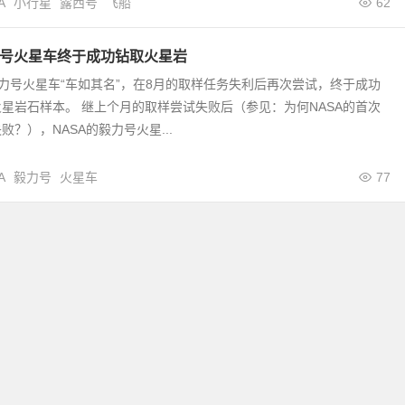
A
小行星
露西号
飞船
62
力号火星车终于成功钻取火星岩
毅力号火星车“车如其名”，在8月的取样任务失利后再次尝试，终于成功
星岩石样本。 继上个月的取样尝试失败后（参见：为何NASA的首次
？），NASA的毅力号火星...
A
毅力号
火星车
77