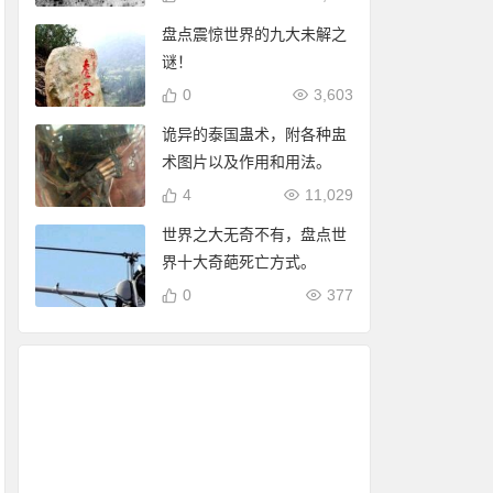
盘点震惊世界的九大未解之
谜！
0
3,603
诡异的泰国蛊术，附各种盅
术图片以及作用和用法。
4
11,029
世界之大无奇不有，盘点世
界十大奇葩死亡方式。
0
377