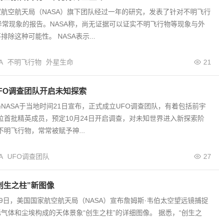
航空航天局（NASA）旗下团队经过一年的研究，发表了针对不明飞行
异常现象的报告。NASA称，尚无证据可以证实不明飞行物等现象与外
除这种可能性。 NASA表示...
A
不明飞行物
外星生命
21
UFO调查团队开启未知探索
NASA于当地时间21日宣布，正式成立UFO调查团队，有着包括前宇
6位首批精英成员，预定10月24日开启调查，对未知世界进入新探索阶
不明飞行物，常常被赋予神...
A
UFO调查团队
27
”创生之柱”新图像
19日，美国国家航空航天局（NASA）宣布詹姆斯·韦伯太空望远镜捕捉
气体和尘埃构成的天体景象“创生之柱”的详细图像。 据悉，“创生之