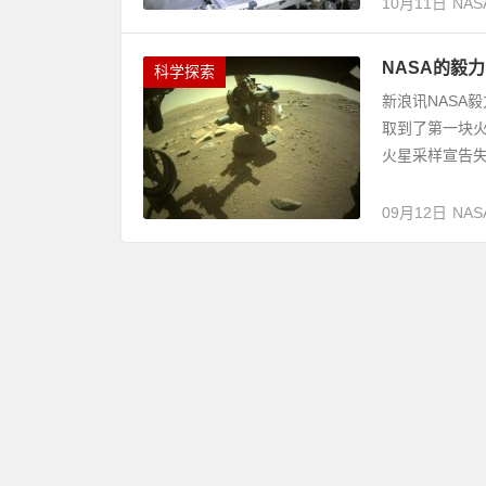
10月11日
NAS
NASA的毅
科学探索
新浪讯NASA
取到了第一块火
火星采样宣告失败
09月12日
NAS