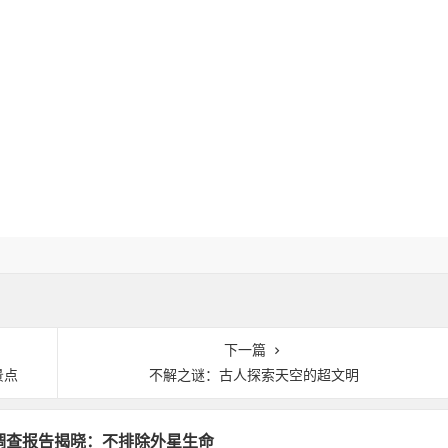
下一篇
景点
不解之谜：古人探索天空的超文明
FO调查报告揭晓：不排除外星生命