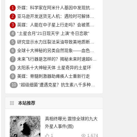
外媒：科学家在阿米什人基因中发现抗衰老突变 可延寿10年
1
亚马逊开发送货无人机：遇险时可解体坠入安全地
2
英媒：人能在中子星上行走吗？会被蒸发电离
3
“土星合月”21日现天宇 上演“冬日恋歌”
4
研究显示水力压裂法采油导致美地质断层重新活跃
5
全球十大神秘的另类自然现象——血色瀑布_大火瀑布_磁山等！
6
未来飞行器是怎样的？揭秘未来时速超6000公里的飞行器
7
太阳系十大神秘天体 土星奇异的土星环
8
美媒：脊髓刺激器助瘫痪人士重新行走
9
“超级细菌”遭遇克星？抗生素八千多种新组合效果惊人
10
本站推荐
真相终曝光:震惊全球的九大
外星人事件(图)
1
1,674