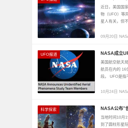
近日，美国国家
物（UFO）等
星人有关，但不排
09月20日
NAS
NASA成立
UFO报道
美国航空航天局
航员在内的 1
段。 UFO是指
10月24日
NAS
NASA公布
科学探索
当地时间10月
到了圆柱形星际