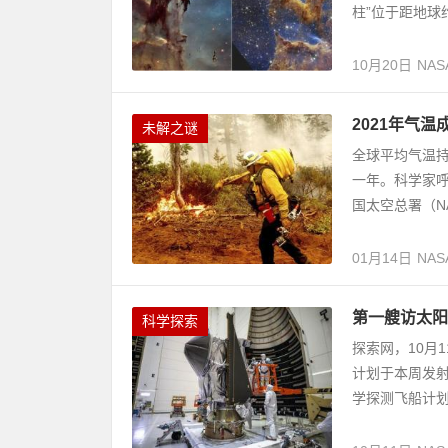
柱”位于距地球约
10月20日
NAS
2021年气
未解之谜
全球平均气温持
一年。科学家
国太空总署（N
01月14日
NAS
第一艘访太阳
科学探索
探索网，10月1
计划于本周发射
学探测飞船计划