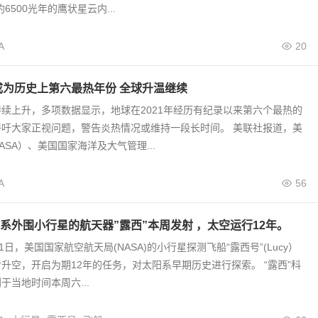
6500光年的鹰状星云内...
A
20
温成为历史上第六最热年份 全球升温继续
续上升，多项数据显示，地球在2021年经历有纪录以来第六个最热的
呼吁大家正视问题，警告炎热情况或维持一段长时间。 美联社报道，美
ASA）、美国国家海洋及大气管理...
A
56
系外围小行星的航天器”露西”本周发射 ，太空运行12年。
1日，美国国家航空航天局(NASA)的小行星探测飞船“露西号”(Lucy）
升空，开启为期12年的任务，对太阳系早期历史进行探索。 “露西”科
于当地时间本周六...