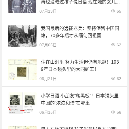
再也没教过孩子说日语 现在她的女儿认
识了所有人
07月13日
65
我国最后的远征老兵：坚持保留中国国
籍，70多年后才从缅甸回祖国
07月05日
62
住在山洞里 努力生活但仍有乐趣！193
9年日本镜头里的大同矿工！
06月21日
62
小学日语 小朋友“爬黑板”！日本镜头里
中国的“浓浓和谐”在哪里
06月15日
56