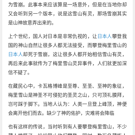
为雪崩。此事本来应该算是一场意外，但是在当地你却
又会听到另一个版本，说是这雪山有灵，那场雪崩其实
是山神故意弄出来的。
上个世纪，国人对日本是非常仇视的，让
日本人
攀登我
国的神山自然让很多人都无法接受，而攀登梅里雪山的
日本人
却死于雪崩，这让很多人都开始相信雪山有灵，
再后来此事就传为了梅里雪山灵异事件，人们就更加深
信不疑了。
在藏民心中，卡瓦格博峰是至尊、至圣、至神的象征，
梅里雪山是神圣不可侵犯的圣灵之山，只可顶礼膜拜，
岂可踩于脚下。当地人认为：人类一旦登上峰顶，神便
会离开他们而去。缺少了神的佑护，灾难将会降临
也有这样的传说，当时听到有人要攀登梅里雪山，不少