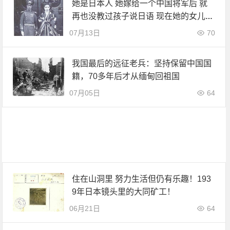
她是日本人 她嫁给一个中国将军后 就
再也没教过孩子说日语 现在她的女儿认
识了所有人
07月13日
70
我国最后的远征老兵：坚持保留中国国
籍，70多年后才从缅甸回祖国
07月05日
64
住在山洞里 努力生活但仍有乐趣！193
9年日本镜头里的大同矿工！
06月21日
64