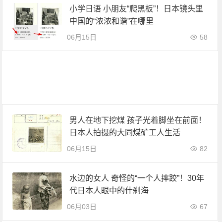
小学日语 小朋友“爬黑板”！日本镜头里
中国的“浓浓和谐”在哪里
06月15日
58
男人在地下挖煤 孩子光着脚坐在前面！
日本人拍摄的大同煤矿工人生活
06月15日
82
水边的女人 奇怪的“一个人摔跤”！30年
代日本人眼中的什刹海
06月03日
67