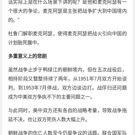
话实际上是在什么场景下讲的呢？是他和麦克阿瑟有一
个很大的争论，麦克阿瑟是主张把战争扩大到中国境内
的。”
杜鲁门解职麦克阿瑟，使得麦克阿瑟把战火引向中国的
计划胎死腹中。
多重意义上的悲剧
虽然战争止步于鸭绿江的朝鲜境内，但在五次战役后，
相持阶段又整整持续了两年。从1951年7月双方开始谈
判，到1953年7月停战，双方边谈边打。战俘归还问题
成为中美双方争执不下的主要问题之一。
与此同时，美中双方还有各自的战略考量，导致战争拖
延不决，也让双方死伤人数大幅上升。
朝鲜战争的伤亡人数至今仍是争议的话题。联合国军队