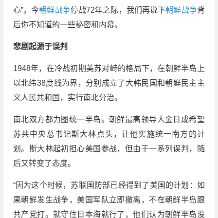
心”。今
朝鲜战争
停战72年之际，我们再说下
朝鲜战争
背
后你不知道的一些秘密和内幕。
悲剧起源于误判
1948年，在冷战初期美苏对峙的格局下，在朝鲜半岛上
以北纬38度线为界，分别成立了大韩民国和朝鲜民主主
义人民共和国，实行南北分治。
南北双方都力图统一半岛。朝鲜最高领导人金日成希望
苏共中央总书记斯大林点头，让他实施统一南方的计
划。斯大林起初担心美国参战，但由于一系列误判，随
后又转变了态度。
“因为这个时候，苏联国防部已经得到了美国的计划：如
果朝鲜发生战争，美国军队立即撤离，不在朝鲜半岛跟
共产党打。就守住日本海就行了，他们认为朝鲜半岛没