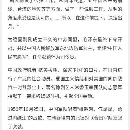
“斯大林做了很多工作，从国际共运，到中国未来的前
途，台湾的地位等等方面，做了一些说服工作，从毛的
角度来说也是认可的。......所以，在这种前提下，决定出
兵。”
为稳固刚刚成立不久的中苏同盟，毛泽东最终下令开
战，并以中国人民解放军东北边防军为主，组建“中国人
民志愿军”，任命彭德怀为司令员。
中国政府喊着“抗美援朝、保家卫国”的口号，在国内进
行了广泛的社会动员。爱国主义情绪和对美国的同仇敌
忾一时甚嚣尘上，著名豫剧艺人常香玉率团队向志愿军
捐献了一架米格15战斗机，引起全国轰动。
1950年10月25日，中国军队唱着“雄赳赳，气昂昂，跨
过鸭绿江”的战歌，在朝鲜境内的北镇对联合国军队发起
了突袭。