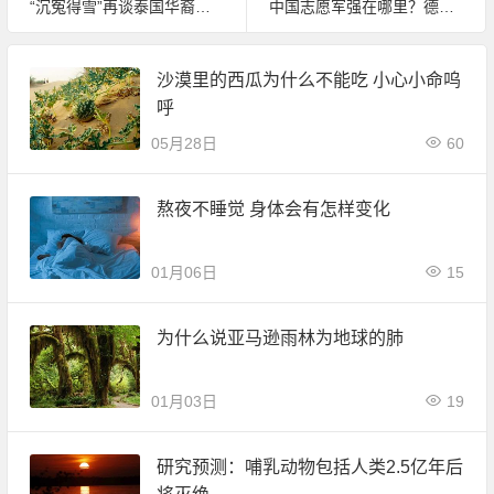
“沉冤得雪”再谈泰国华裔食人魔细伟，曾被制成干尸展示60年。
中国志愿军强在哪里？德国人给出了答案
沙漠里的西瓜为什么不能吃 小心小命呜
呼
05月28日
60
熬夜不睡觉 身体会有怎样变化
01月06日
15
为什么说亚马逊雨林为地球的肺
01月03日
19
研究预测：哺乳动物包括人类2.5亿年后