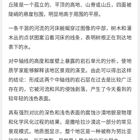
丘陵是一个孤立的、平顶的高地、山脊或山丘，四面被
陡峭的悬崖包围，明显地高于周围的平原。
一条干涸的河流的河床蜿蜒穿过图像的中部，树木和灌
木丛的点状图案沿着河床的线条，表明树根正在到达地
表下的水。
对中轴线的高度和崖壁上暴露的岩石单元的分析，使地
质学家能够解释该地区景观的演变。由此可以得出这样
的结论：形成这两个中轴线的岩石层在过去是比较广泛
存在的，它被河流和风的侵蚀剥落，产生了今天看到的
较年轻的浅色表面。
具有强烈对比的深色和浅色表面的腐蚀沙漠地貌是物理
和化学风化过程的结果，是撒哈拉沙漠这一部分的常见
景观模式。地质图显示，整个地区是一种被称为努比亚