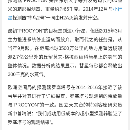
探测器“PROCYON”是由东京大学等开发的边长约60厘
米的箱形探测器，重量约为65千克。2014年12月与
小行
星
探测器“隼鸟2号”一同由H2A火箭发射升空。
最初“PROCYON”的目标是到达小行星，但因2015年3月
主力推进系统停止运转而放弃。取而代之的任务是，从
当年9月起，在距离地球3500万公里的地方用望远镜观
测2.7亿公里外的丘留莫夫-格拉西缅科彗星上的氢气的
整体情况。数据分析的结果显示，彗星每秒都会释放出
300千克的水蒸气。
欧洲空间局的探测器罗塞塔号在2014-2016年接近了该
彗星并对其进行了详细探查，罗塞塔号观测到的释放量
与“PROCYON”的一致。国立天文台的特别客座研究员
新中善晴说：“我们成功用低成本的超小型探测器验证了
罗塞塔号的观测结果”。