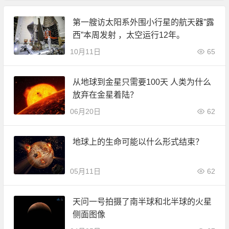
第一艘访太阳系外围小行星的航天器”露
西”本周发射 ，太空运行12年。
10月11日
65
从地球到金星只需要100天 人类为什么
放弃在金星着陆？
06月20日
62
地球上的生命可能以什么形式结束？
05月11日
62
天问一号拍摄了南半球和北半球的火星
侧面图像