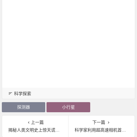
科学探索
探测器
小行星
上一篇
下一篇
揭秘人类文明史上惊天谎言 你有被骗么
科学家利用超高速相机首次捕捉到马赫锥现象:或可监测大脑