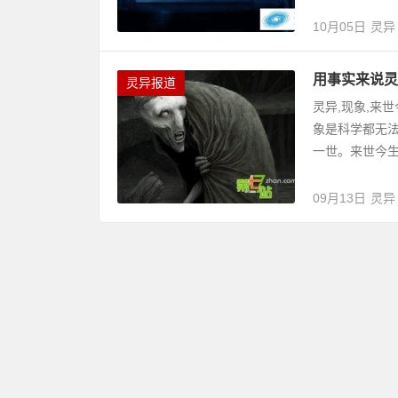
10月05日
灵异
用事实来说灵
灵异报道
灵异,现象,来
象是科学都无
一世。来世今生
09月13日
灵异