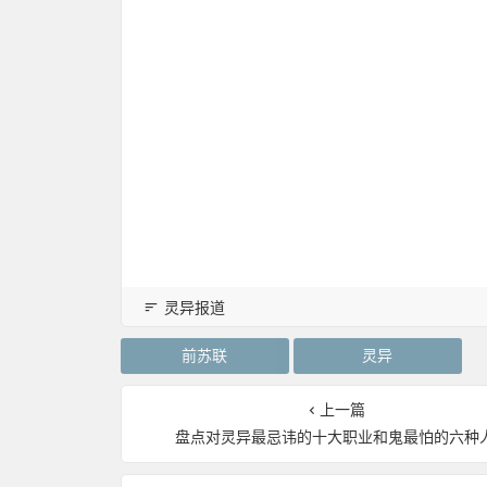
灵异报道
前苏联
灵异
上一篇
盘点对灵异最忌讳的十大职业和鬼最怕的六种