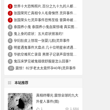
世界十大恐怖照片,百分之九十九的人都被吓到(胆小勿入)
1
张国荣死亡真相令人毛骨悚然 灵异事件缠身痛苦不堪终离去
2
张国荣头七灵异事件恐怖至极 曾算命被告知命中注定在劫难逃？
3
泰国养小鬼 泰国养小鬼血案惊魂 真实图片|灵异
4
鬼上身的症状：五大症状很准的！
5
孕妇肚皮上惊现一张婴儿脸|灵异事件
6
明星遇鬼事件大盘点:几十位明星亲述遇鬼经历和灵异事件
7
华航空难死亡录音 黑匣子记录声音惊现男子哭声震惊世人
8
鬼压床梦见被鬼插很舒服是怎么回事?
9
震惊！82岁老太太竟怀孕40年|灵异事件
10
本站推荐
真相终曝光:震惊全球的九大
外星人事件(图)
1
1,684