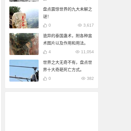
盘点震惊世界的九大未解之
谜！
0
3,617
诡异的泰国蛊术，附各种盅
术图片以及作用和用法。
4
11,054
世界之大无奇不有，盘点世
界十大奇葩死亡方式。
0
382