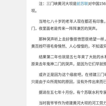
注：三门峡黄河大坝是
前苏联
对中国1
坝。
当地七八十岁的老年人现在都还有印象，
门，夜里面老是传来一阵阵凄厉的哭声。
那种哭声听上去好像很愤怒很绝望一样
黄百姓吓得毛骨悚然、人心惶惶的，不知道
结果第二年也就是五七年来了大批的水
原来去年鬼神二门的哭声，是因为它们早就
或许正是因为这个缘故吧，在修建三门
只是由于众所周知的原因，没有外传出来而
据说在五七年十月份，有个苏联水利专
当时我爷爷作为修建黄河大坝的河工劳