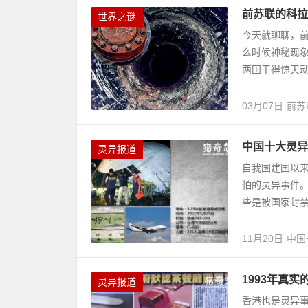
前苏联的科拉
世界之谜
今天就聊聊，
么时候神秘现象
两国干得惊天动
03月07日
前苏
中国十大灵异
灵异报道
自我国建国以
怕的灵异事件
些是被国家封禁
11月20日
中国
1993年真
灵异报道
香港也是灵异