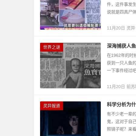
件，这件事发
说就是四具尸体
11月20日
灵异
深海捕获人鱼
世界之谜
在1962年的
获到一只人鱼
一下事件经过
11月20日
前苏
科学分析为什
灵异报道
有不少老一辈
鬼，这对于自
照镜子呢？来看