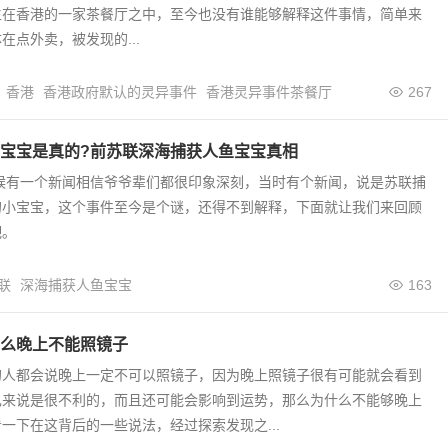
生在香港的一家茶餐厅之中，至今也没有谁能够解释这件事情，简单来
在点外卖，被发现的...
香港
香港政府默认的灵异事件
香港灵异事件茶餐厅
267
宝宝是真的?前苏联深海捕获人鱼宝宝真相
时候有一个新闻相信爷爷辈们都很印象深刻，当时有个新闻，说是苏联捕
的小宝宝，这个事件至今是个谜，还得不到解释，下面就让我们来回顾
吧。
联
深海捕获人鱼宝宝
163
么晚上不能照镜子
的人都会说晚上一定不可以照镜子，因为晚上照镜子很有可能就会看到
己来说是很不利的，而且还可能会影响到运势，那么为什么不能够晚上
一下在这背后的一些说法，经过探索发现之...