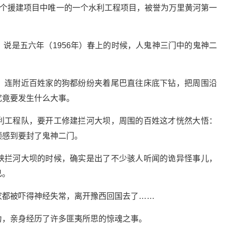
56个援建项目中唯一的一个水利工程项目，被誉为万里黄河第一
说是五六年（1956年）春上的时候，人鬼神三门中的鬼神二
，连附近百姓家的狗都纷纷夹着尾巴直往床底下钻，把周围沿
究竟要发生什么大事。
利工程队，要开工修建拦河大坝，周围的百姓这才恍然大悟：
预感到要封了鬼神二门。
峡拦河大坝的时候，确实是出了不少骇人听闻的诡异怪事儿，
已。
家都被吓得神经失常，离开豫西回国去了……
力，亲身经历了许多匪夷所思的惊魂之事。