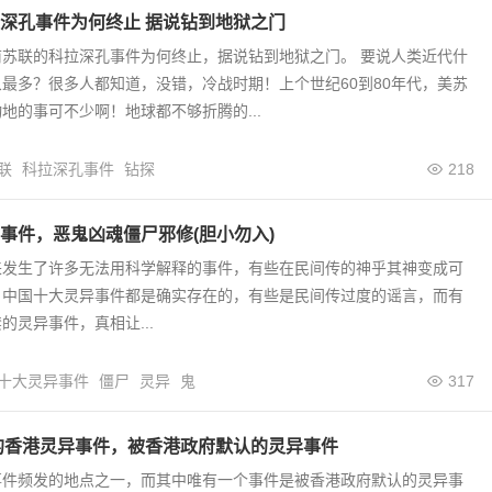
深孔事件为何终止 据说钻到地狱之门
前苏联的科拉深孔事件为何终止，据说钻到地狱之门。 要说人类近代什
最多？很多人都知道，没错，冷战时期！上个世纪60到80年代，美苏
地的事可不少啊！地球都不够折腾的...
联
科拉深孔事件
钻探
218
事件，恶鬼凶魂僵尸邪修(胆小勿入)
来发生了许多无法用科学解释的事件，有些在民间传的神乎其神变成可
。中国十大灵异事件都是确实存在的，有些是民间传过度的谣言，而有
的灵异事件，真相让...
十大灵异事件
僵尸
灵异
鬼
317
实的香港灵异事件，被香港政府默认的灵异事件
事件频发的地点之一，而其中唯有一个事件是被香港政府默认的灵异事