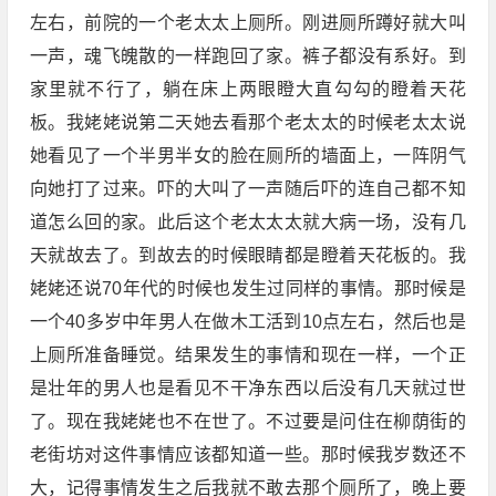
左右，前院的一个老太太上厕所。刚进厕所蹲好就大叫
一声，魂飞魄散的一样跑回了家。裤子都没有系好。到
家里就不行了，躺在床上两眼瞪大直勾勾的瞪着天花
板。我姥姥说第二天她去看那个老太太的时候老太太说
她看见了一个半男半女的脸在厕所的墙面上，一阵阴气
向她打了过来。吓的大叫了一声随后吓的连自己都不知
道怎么回的家。此后这个老太太太就大病一场，没有几
天就故去了。到故去的时候眼睛都是瞪着天花板的。我
姥姥还说70年代的时候也发生过同样的事情。那时候是
一个40多岁中年男人在做木工活到10点左右，然后也是
上厕所准备睡觉。结果发生的事情和现在一样，一个正
是壮年的男人也是看见不干净东西以后没有几天就过世
了。现在我姥姥也不在世了。不过要是问住在柳荫街的
老街坊对这件事情应该都知道一些。那时候我岁数还不
大，记得事情发生之后我就不敢去那个厕所了，晚上要