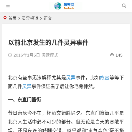
首页
灵异报道
正文
以前北京发生的几件灵异事件
2016年1月5日
阅读模式
145
北京有些事无法解释尤其是
灵异
事件，比如
故宫
等等下
面几件
灵异
事件保证看了后让你毛骨悚然。
一、东直门簋街
昔日萧瑟今不在，杯酒交错胜除夕。东直门簋街几乎是
北京人生活中必不可少的部分。但无论是白天的宽敞平
坦，还是夜晚的觥酬交错，似乎都和“鬼气森色”毫不搭