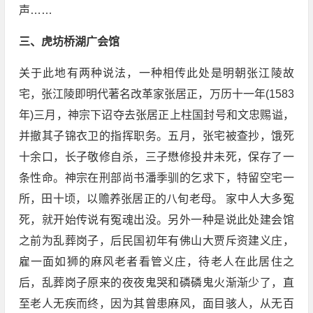
声……
三、虎坊桥湖广会馆
关于此地有两种说法，一种相传此处是明朝张江陵故
宅，张江陵即明代著名改革家张居正，万历十一年(1583
年)三月，神宗下诏夺去张居正上柱国封号和文忠赐谥，
并撤其子锦衣卫的指挥职务。五月，张宅被查抄，饿死
十余口，长子敬修自杀，三子懋修投井未死，保存了一
条性命。神宗在刑部尚书潘季驯的乞求下，特留空宅一
所，田十顷，以赡养张居正的八旬老母。 家中人大多冤
死，就开始传说有冤魂出没。另外一种是说此处建会馆
之前为乱葬岗子，后民国初年有佛山大贾斥资建义庄，
雇一面如狮的麻风老者看管义庄，待老人在此居住之
后，乱葬岗子原来的夜夜鬼哭和磷磷鬼火渐渐少了，直
至老人无疾而终，因为其曾患麻风，面目骇人，从无百