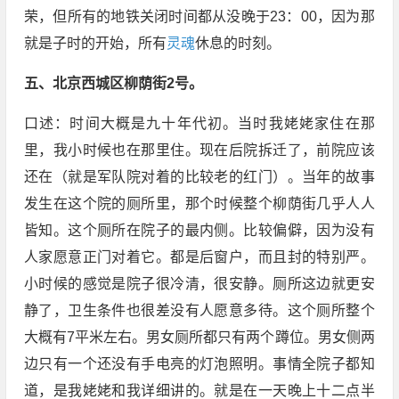
荣，但所有的地铁关闭时间都从没晚于23：00，因为那
就是子时的开始，所有
灵魂
休息的时刻。
五、北京西城区柳荫街2号。
口述：时间大概是九十年代初。当时我姥姥家住在那
里，我小时候也在那里住。现在后院拆迁了，前院应该
还在（就是军队院对着的比较老的红门）。当年的故事
发生在这个院的厕所里，那个时候整个柳荫街几乎人人
皆知。这个厕所在院子的最内侧。比较偏僻，因为没有
人家愿意正门对着它。都是后窗户，而且封的特别严。
小时候的感觉是院子很冷清，很安静。厕所这边就更安
静了，卫生条件也很差没有人愿意多待。这个厕所整个
大概有7平米左右。男女厕所都只有两个蹲位。男女侧两
边只有一个还没有手电亮的灯泡照明。事情全院子都知
道，是我姥姥和我详细讲的。就是在一天晚上十二点半