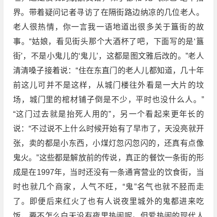
界。带着疑问记者寻访了在隔街路边纳凉的几位老人。
老人很热情，你一言我一语地道出很多关于簋街的故
事。“姑娘，看见街头那个大酒杯了吧，下面写的是‘簋
街’，不是小鬼儿的‘鬼儿’，这都是图文雅后改的。”老人
清清嗓子接着说：“住在东直门的老人儿都知道，几十年
前这儿可并不是这样，从城门楼往外看是一大片的坟
场，城门里的棺材铺子倒是不少，平时也没什么人。”
“这门过去就是抬死人用的”，另一个看起来更年长的
说：“不过说不上什么时候开始有了早市了，天没亮就开
张，卖的都是小东西，小煤灯忽闪忽闪的，还真有点像
鬼火。”这些都是解放前的传说，真正的餐饮一条街的形
成是在1997年，当时还没有一条通宵营业的饮食街，当
时也就几个商家，人气不旺，“鬼”名气也就不胫而走
了。即便后来红火了也有人说夜里城外的鬼都进来吃
饭，要不怎么白天没有夜里热闹呢。但爱热闹的现代人