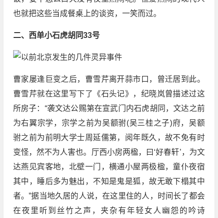
也就把这些当成餐桌上的谈资，一笑而过。
二、西单小石虎胡同33号
曹家屡逢巨变之后，曹雪芹离开蒜市口，曾迁居到此。
曹雪芹就在这里写下了《石头记》，纪晓岚曾描述过这
所房子：“袭文达公赐第在宣武门内石虎胡同，文达之前
为右翼宗学，宗学之前为吴额驸(吴三桂之子)府，吴额
驸之前为前明大学士周延儒第，阅年既久，故不免有时
变怪，然不为人害也。厅西小房两楹，曰‘好春轩’，为文
达燕见宾客地，北壁一门，横通小屋两极楹，童仆夜宿
其中，睡后多为魅出，不知是鬼是狐，故无敢下榻其中
者。”据当地久居的人说，在这里住的人，时间长了都会
在夜里听到丝竹之声，夹杂有年轻女人幽怨的吟诗