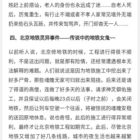
姓赶上前搭讪，老人的身份也永远成了迷……自老人死
后，厉鬼重生，有行止不端或者不孝人家常见墙外无端
扔来些石头瓦砾，并传来訇骂声，开门却杳无一人……
四、北京地铁灵异事件——传说中的地铁女鬼~~
以前听人说，北京修地铁的时候，工程进行得很不顺
利，不是这出问题，就是那有险情，还经常遭遇根本无
法解释的难题。人们就说这是因为地铁施工中挖出来了
好多尸骨，那些魂魄无家可归就出来阻挠。后来还是请
了得道的高僧，连做了好多天的法事，请求神灵僻佑施
工，并且保证以后每晚23点以后（子时之前），会关闭
地铁，然后让列车空驶一个往返，将被惊扰的魂魄安稳
的送回原地休息。说也奇怪，此后的施工进行得异常顺
利，最终才让北京地铁工程如期完工。此后，尽管北京
地铁又增加了好几条线路，城市的夜生活也越来越繁