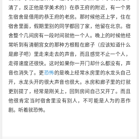
清了，反正他是学美术的）在恭王府的附近，有一个男
生宿舍是借用的恭王府的老房。那时候他还上学，住在
宿舍里面，假期里别的同学都回了家，他留在北京。宿
舍整个几间房有一段时间就他一个人。晚上的时候他经
常听到有清朝宫女的那种方根鞋在廊子（应该知道什么
是廊子吧）里走来走去的声音，而且感觉不止一个人，
走得速度还很快。这时如果你一开门却什么都没有，声
音也消失了。更
恐怖
的是晚上经常水房里的水龙头自己
开，水龙头开的很大声音也很大。水房和廊子里的灯就
更别提了，经常是刚关上，回到房间自己又开了。而且
他很肯定当时宿舍里没有别人，不可能是人为的恶作
剧。听着就恐怖。