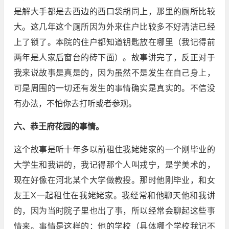
是解大手都是去西边的西口袋胡同上，那里的厕所比较
大。这几年这个厕所因为外来住户比较多不好清洁已经
上了锁了。本院的住户都知道钥匙放在哪里（我记得前
两年是人家后窗台的砖下面）。故事讲完了，反正对于
我来说故事是真是的，因为虽然不是发生在自己身上，
可是周围的一切还有发生的事情确实是真实的。不信没
有办法，不怕你去打听或者参观。
六、恭王府花园的事情。
这个故事是听十年多以前租住我姥姥家的一个刚毕业的
大学生和我讲的，我记得那个人叫戎宁，是学美术的，
现在好像在河北某个大学做教授。那时他刚毕业，和女
友王X一起租住在我姥姥家。我经常和他聊天他和我讲
的，因为当时院子里也出了事，所以经常会聊起这些事
情来。事情是这样的：他的学校（具体哪个学校我记不