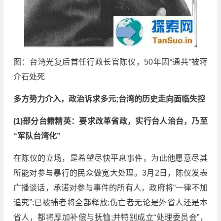
图：台湾光复后首任行政长官陈仪，50年因“通共”被蒋
介石处死
多方势力介入，政治诉求多元;台湾的历史走向面临失控
(1)部分台籍精英：要求改革省政，实行台人治台，乃至
“军队台湾化”
在陈仪的立场，是希望尽快平息事件，为此他愿意尽其
所能对参与暴行的民众做宽大处理。3月2日，陈仪发表
广播谈话，承诺对参与事件的所有人，政府将“一律不加
追究”;已被捕者将全部释放;伤亡者无论是外省人还是本
省人，都将厚加补偿与抚恤;并特别成立“处理委员会”，