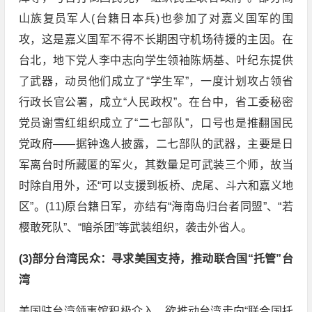
山族复员军人(台籍日本兵)也参加了对嘉义国军的围
攻，这是嘉义国军不得不长期困守机场待援的主因。在
台北，地下党人李中志向学生领袖陈炳基、叶纪东提供
了武器，动员他们成立了“学生军”，一度计划攻占领省
行政长官公署，成立“人民政权”。在台中，省工委秘密
党员谢雪红组织成立了“二七部队”，口号也是推翻国民
党政府——据钟逸人披露，二七部队的武器，主要是日
军离台时所藏匿的军火，其数量足可武装三个师，故当
时除自用外，还“可以支援到板桥、虎尾、斗六和嘉义地
区”。(11)原台籍日军，亦结有“海南岛归台者同盟”、“若
樱敢死队”、“暗杀团”等武装组织，袭击外省人。
(3)部分台湾民众：寻求美国支持，推动联合国“托管”台
湾
美国驻台湾领事馆积极介入，欲推动台湾走向“联合国托