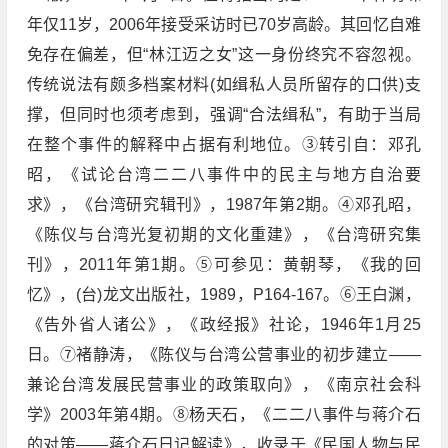
年仅11岁，2006年接受采访时已70岁高龄。其回忆自难
免存在偏差，但“林江迈之女”这一身份终究不容忽视。
传统说法有颇多档案材料(如缉私人员所留存的口供)支
撑，但同时也须考虑到，强调“合法缉私”，有助于当局
在整个事件的解释中占据有利地位。③转引自：邓孔
昭，《试论台湾二二八事件中的民主与地方自治要
求》，《台湾研究辑刊》，1987年第2期。④邓孔昭，
《陈仪与台湾光复初期的文化重建》，《台湾研究集
刊》，2011年第1期。⑤可参见：黄朝琴，《我的回
忆》，(台)龙文出版社，1989，P164-167。⑥王白渊，
《告外省人诸公》，《政经报》社论，1946年1月25
日。⑦褚静涛，《陈仪与台湾公营事业的初步建立——
兼论台湾发展民营事业的政策取向》，《南京社会科
学》2003年第4期。⑧杨天石，《二二八事件与蒋介石
的对策——蒋介石日记解读》，收录于《民国人物与民