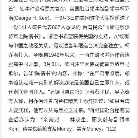
管”，使事件变得更为复杂。美国驻台领事馆副领事柯乔
治(George H. Kerr)，于3月3日向美国驻华大使馆递送了
一份141人签名代表807人意见的“台湾民众”《致马歇尔
将军之陈情书》。请愿书希望获得美国的支持，以“切断
与中国之政经关系，假以适当年限迄台湾完全独立”。柯
乔治其人，至晚自1942年以来，一直在鼓吹并运作台湾
脱离中国之事。3月6日，美国驻华大使司徒雷登致电马
歇尔，告知“陈情书”的内容，并称：“在严肃考虑后，领
事馆认定唯一实际的解决办法是美国自己立即介入，或
代表联合国介入。”另据《自由报》记者蔡子民、吴克泰
等人称，柯乔治还曾向台籍精英王添灯提议：“如果台湾
人要武器，他可以从马尼拉送过来。”蒋经国赴台秘密调
查后亦认为：“亲美派——林茂生、廖文毅与副领事
Kerr，请美供给枪支及Money，美允Money。”(12)