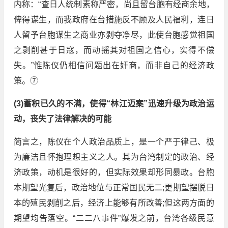
内称：“查日人统制素称严密，尚且留台胞有经商余地，
俾得谋生，而我政府在台措施反不顾及人民福利，连日
人留予台胞谋生之商业亦剥夺净尽，此使台胞感觉祖国
之剥削甚于日寇，而动摇其对祖国之信心，实得不偿
失。”惟陈仪仍相信问题出在奸商，而非自己的经济政
策。⑦
(3)蓄积已久的不满，使得“林江迈案”迅速升级为政治运
动，丧失了法律解决的可能
简言之，陈仪在个人政治品质上，是一个严于律己、极
为廉洁且怀抱理想主义之人。其为台湾制定的政治、经
济政策，动机是很好的，但实际效果却形同暴政。台胞
本期望光复后，政治地位与正常国民无二;更期望摆脱日
本的殖民剥削之后，经济上能够有所改善;但这两方面的
期望均告落空。“二二八事件”爆发之前，台湾各级民意