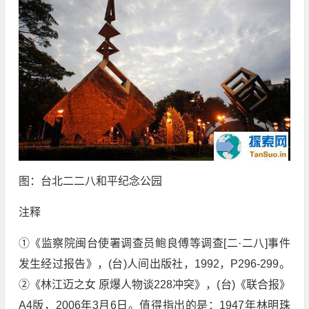
图：台北二二八和平纪念公园
注释
①《监察院闽台使署调查员鲍良傅等调查[二·二八]事件
发生经过报告》，(台)人间出版社，1992，P296-299。
②《林江迈之女 原爆人物谈228冲突》，(台)《联合报》
A4版，2006年3月6日。值得指出的是：1947年林明珠