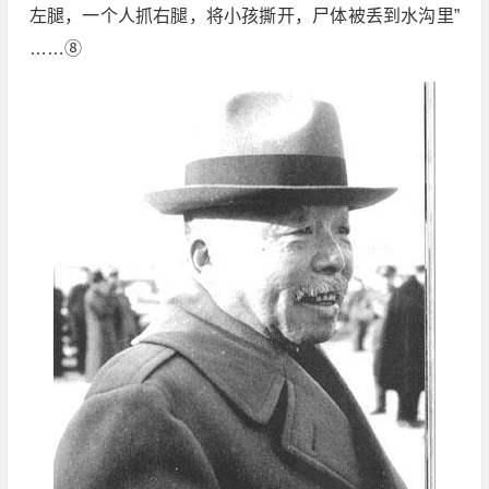
左腿，一个人抓右腿，将小孩撕开，尸体被丢到水沟里”
……⑧