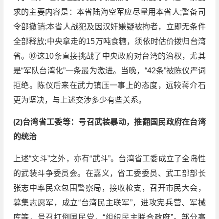
求的主要内容是：本省陆海空军应尽量用本省人;警备司
令部撤销;本省人战犯及因汉奸嫌疑被拘者，立即无条件
全部释放;中央拿走的15万吨食糖，须依时估价拨归台湾
省。⑩这10条直接挑战了中央政府对台湾的治权，尤其
是“军队台湾化”一条最为激进。当晚，“42条”被陈仪严词
拒绝。陈仪后来在武力镇压一事上的态度，远较蒋介石
更为坚决，与上述交涉多少有些关系。
(2)台湾省工委等：号召武装暴动，推翻国民政府在台湾
的统治
上述“文斗”之外，亦有“武斗”。台湾省工委成立了全岛性
的武装斗争委员会。在嘉义，省工委委员、武工部部长
张志中率民众包围警察局，接收枪支，召开市民大会，
募集志愿军，成立“台湾民主联军”，进攻宪兵营、军械
库等，号召打倒国民党，“组织民主联合政府”。部分高