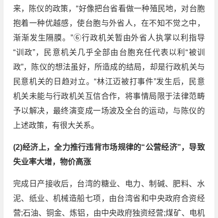
来，陈仪的政策，“好像把台省看做一种殖民地，对台胞
抱着一种优越感，使台胞与外省人，在不知不觉之中，
渐渐发生隔膜。”⑥行政机关暂由外省人执掌以利指导
“训政”，民意机关几乎全部由台胞充任代表以利“被训
政”，陈仪的想法虽好，所造成的结局，却是行政机关与
民意机关的日趋对立。“林江迈被打事件”发生后，民意
机关未能与行政机关互信合作，将事情局限于法律范畴
予以解决，最终演变成一场波及全台的运动，与陈仪的
上述政策，有很大关系。
(2)经济上，全力推行违背市场规律的“公营经济”，导致
失业率大增，物价高涨
完成日产接收后，台湾的糖业、电力、制碱、肥料、水
泥、纸业、机械造船七项，由台湾省和中央政府合资经
营;石油、铜金、炼铝，由中央政府独资经营;煤矿、电机