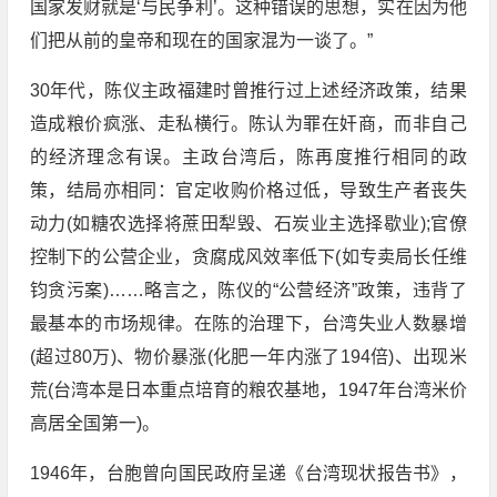
国家发财就是‘与民争利’。这种错误的思想，实在因为他
们把从前的皇帝和现在的国家混为一谈了。”
30年代，陈仪主政福建时曾推行过上述经济政策，结果
造成粮价疯涨、走私横行。陈认为罪在奸商，而非自己
的经济理念有误。主政台湾后，陈再度推行相同的政
策，结局亦相同：官定收购价格过低，导致生产者丧失
动力(如糖农选择将蔗田犁毁、石炭业主选择歇业);官僚
控制下的公营企业，贪腐成风效率低下(如专卖局长任维
钧贪污案)……略言之，陈仪的“公营经济”政策，违背了
最基本的市场规律。在陈的治理下，台湾失业人数暴增
(超过80万)、物价暴涨(化肥一年内涨了194倍)、出现米
荒(台湾本是日本重点培育的粮农基地，1947年台湾米价
高居全国第一)。
1946年，台胞曾向国民政府呈递《台湾现状报告书》，