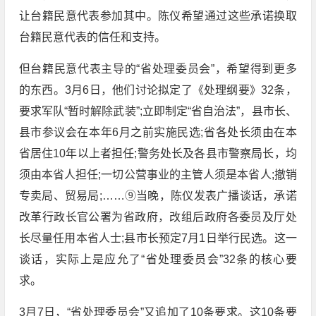
让台籍民意代表参加其中。陈仪希望通过这些承诺换取
台籍民意代表的信任和支持。
但台籍民意代表主导的“省处理委员会”，希望得到更多
的东西。3月6日，他们讨论拟定了《处理纲要》32条，
要求军队“暂时解除武装”;立即制定“省自治法”，县市长、
县市参议会在本年6月之前实施民选;省各处长须由在本
省居住10年以上者担任;警务处长及各县市警察局长，均
须由本省人担任;一切公营事业的主管人须是本省人;撤销
专卖局、贸易局;……⑨当晚，陈仪发表广播谈话，承诺
改革行政长官公署为省政府，改组后政府各委员及厅处
长尽量任用本省人士;县市长预定7月1日举行民选。这一
谈话，实际上是应允了“省处理委员会”32条的核心要
求。
3月7日，“省处理委员会”又追加了10条要求。这10条要