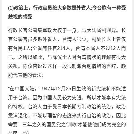
(1)政治上，行政官员绝大多数是外省人;令台胞有一种受
歧视的感受
行政长官公署集军政大权于一身，与大陆省制迥异。长
官公署官员多系外省人，台湾人很少，副处长以上者仅
有台民1人;全省简任官214人，台湾本省人不过12人而
已。之所以如此，与陈仪个人对台湾情状的理解有很大
关系。陈仪曾说过这样一段很刺激台胞情绪的言辞，颇
能代表他的看法：
“在中国大陆，1947年12月25日生效的新宪法将不能适
用于台湾。因为中国人民较为先进，所以才能享有宪法
的特权。台湾人由于受日本长期专制政治的统治，政治
意识退化，不能以理智的态度来实行自治的政治，因此
需要二三年之久的国民党之‘训政’才能使他们成为完全的
公民。”③