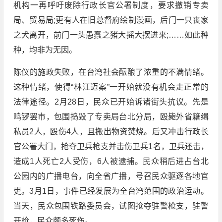
机构一再呼吁废除行政长官公署制度，要求撤销专卖
局、贸易局;更有人在旧总督府绘制漫画，后门一只丧家
之犬离开，前门一头愚蠢之猪大摇大摆进来;……如此种
种，均非为无因。
陈仪的施政失败，在台湾社会酝酿了浓重的不满情绪。
这种情绪，使得“林江迈案”一开始就没有机会走正常的
法律途径。2月28日，民众已开始诉诸街头抗议。先是
鸣锣罢市，包围捣毁了专卖局台北分局，殴毙外省籍缉
私员2人，殴伤4人，且搬出物资焚烧。后又冲击行政长
官公署大门，抢夺卫兵枪支并击伤卫兵1名，卫兵还击，
造成1人死亡2人受伤，6人被逮捕。民众稍后进占台北
公园内的广播电台，向全省广播，号召民众驱逐各地官
吏。3月1日，事件已经发展为全台湾范围的政治运动。
当天，民众包围铁路委员会，试图抢夺驻警枪支，驻警
开枪，民众颇多死伤。