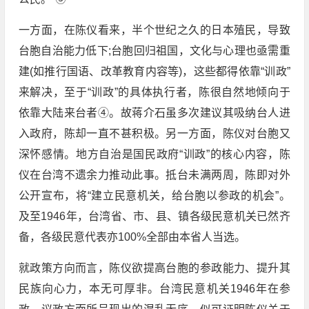
一方面，在陈仪看来，半个世纪之久的日本殖民，导致
台胞自治能力低下;台胞回归祖国，文化与心理也亟需重
建(如推行国语、改革教育内容等)，这些都得依靠“训政”
来解决，至于“训政”的具体执行者，陈很自然地倾向于
依靠大陆来台者④。故蒋介石虽多次建议其吸纳台人进
入政府，陈却一直不甚积极。另一方面，陈仪对台胞又
深怀感情。地方自治是国民政府“训政”的核心内容，陈
仪在台湾不遗余力推动此事。抵台未满两周，陈即对外
公开宣布，将“建立民意机关，给台胞以参政的机会”。
及至1946年，台湾省、市、县、镇各级民意机关已然齐
备，各级民意代表亦100%全部由本省人当选。
就政策方向而言，陈仪欲提高台胞的参政能力、提升其
民族向心力，本无可厚非。台湾民意机关1946年在参