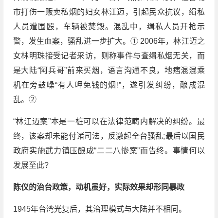
市打伤一贩卖私烟的妇女林江迈，引起民众抗议，缉私
人员遭围殴，车辆被焚毁。混乱中，缉私人员开枪示
警，发生血案，骚乱进一步扩大。① 2006年，林江迈之
女林明珠接受记者采访，则称事件与查缉私烟无关，而
是大陆“阿兵哥”前来买烟，语言沟通不良，地痞混混乘
机在旁鼓噪“有人呷免钱的烟!”，遂引发纠纷，酿成混
乱。②
“林江迈案”本是一桩可以在法律范畴内解决的纠纷。最
终，该案却未能付诸司法，反激起全台骚乱;最后以国民
政府实施武力镇压酿成“二二八惨案”而告终。事情何以
发展至此?
陈仪的治台政策，动机虽好，实际效果却形同暴政
1945年台湾光复后，其治理模式与大陆并不相同。