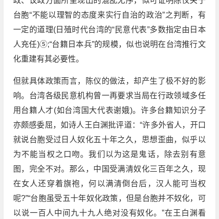
政、议政方面所呈现出的混乱无序，似可证明陈仪关于
台胞“不能以理智的态度来实行自治的政治”之判断，有
一定的道理(日殖时代台湾的“民意代表”多数指定由日本
人充任)⑤;“台籍日本兵”的规模，似也说明在台湾推行文
化重建有其必要性。
但就具体政策而言，陈仪的做法，却产生了极不好的影
响。台湾各级民意机构曾一再要求当局在行政领域多任
用台籍人才(如台湾国大代表谢娥)。许多台籍知识分子
亦颇感委屈，如诗人王白渊批评道：“许多外省人，开口
就说台胞受过日人奴化五十年之久，思想歪曲，似乎以
为不能当权之口吻。我们以为这是鬼话，除去别有意
图，完全不对。那么，中国受满清奴化三百年之久，现
在女人还穿着旗袍，何以满清倒台后，汉人能可当权
呢?”“台胞虽受五十年奴化政策，但是台胞并不奴化，可
以说一百人中间九十九人绝对没有奴化。”在王白渊看