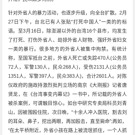
针对外省人的暴力活动，也逐步升级，向全台扩散。2月
27日下午，台北已有人张贴“打死中国人”一类的的标
语。至3月16日，除澎湖以外的台湾16个县市，均发生
了打死、打伤外省人、劫掠外省人财物、强奸外省妇女
一类的暴行。很多地方的外省人被集中拘禁。有统计
称，至国军抵台之前，外省人死亡或失踪470人(公务员
72人，军警130人，民众268人)，受伤2131人(公务员
1351人，军警397人，民众383人)，合计2601人。对陈
仪政府的施政持激烈批判立场的南京《大刚报》记者唐
贤龙，在《台湾事变内幕记》一书中，所记载的外省人
被杀案例，可谓触目惊心。如台中研究专卖局科员刘青
山，因被围殴住院，次日晚，“十余人冲入医院，割去刘
的耳朵、鼻子，挖出两眼，再加殴击，直至毙命”;再如，
“在太平桥附近，外省小孩在路上被流氓抓住，一个人抓